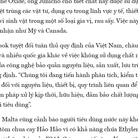
ne Oxide, ông Junicho cho biết chất này được sử dụ
ệt trùng các vật tư, dụng cụ trong lĩnh vực y tế, thi
 vi sinh vật trong một số loại gia vị, rau sấy. Việc n
 nhận như Mỹ và Canada.
ook tuyệt đối tuân thủ quy định của Việt Nam, châu
à nhiều quốc gia khác về việc không sử dụng chất n
a công nghệ bảo quản nguyên liệu, sản xuất, lưu tr
định. “Chúng tôi đang tiến hành phân tích, kiểm tr
 đối với nguyên liệu, thiết bị, quy trình liên quan đ
ện pháp xử lý kịp thời, hữu hiệu, đảm bảo chất lượ
 tiêu dùng”.
, Malta cũng cảnh báo người tiêu dùng nước này k
ôm chua cay Hảo Hảo vì có khả năng chứa Ethylen