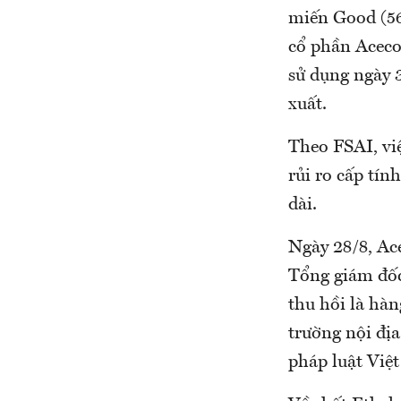
miến Good (56
cổ phần Aceco
sử dụng ngày 
xuất.
Theo FSAI, vi
rủi ro cấp tín
dài.
Ngày 28/8, Ace
Tổng giám đốc 
thu hồi là hàn
trường nội đị
pháp luật Việt