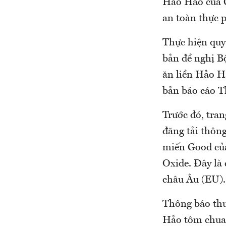
Hảo Hảo của 
an toàn thực 
Thực hiện quy
bản đề nghị B
ăn liền Hảo H
bản báo cáo T
Trước đó, tra
đăng tải thôn
miến Good của
Oxide. Đây là
châu Âu (EU).
Thông báo th
Hảo tôm chua 