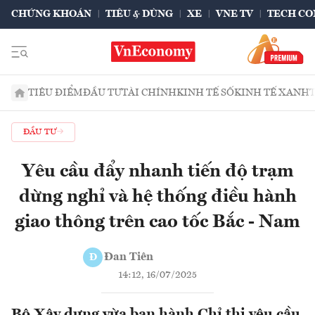
CHỨNG KHOÁN
TIÊU & DÙNG
XE
VNE TV
TECH CO
TIÊU ĐIỂM
ĐẦU TƯ
TÀI CHÍNH
KINH TẾ SỐ
KINH TẾ XANH
ĐẦU TƯ
Yêu cầu đẩy nhanh tiến độ trạm
dừng nghỉ và hệ thống điều hành
giao thông trên cao tốc Bắc - Nam
Đan Tiên
Đ
14:12, 16/07/2025
Bộ Xây dựng vừa ban hành Chỉ thị yêu cầu