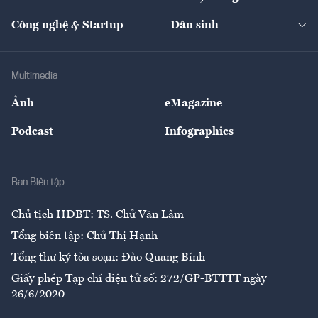
Cafe BĐS
Thị trường
Kinh doanh
Kết nối
Tạp chí kinh tế Việt Nam
eMagazine
Nhà đầu tư
Du lịch
Công nghệ & Startup
Dân sinh
Tư vấn
Nông sản
Doanh nhân
Tư vấn Tiêu & Dùng
Infographics
Hạ tầng
Sức khỏe
Khung pháp lý
Doanh nghiệp
Địa phương
Thị trường
Bảo hiểm
Multimedia
Sự kiện
Nhân lực
Ảnh
eMagazine
Đẹp +
An sinh
Podcast
Infographics
Giải trí
Y tế
Nhà
Ban Biên tập
Ẩm thực
Chủ tịch HĐBT: TS. Chử Văn Lâm
Tổng biên tập: Chử Thị Hạnh
Tổng thư ký tòa soạn: Đào Quang Bính
Giấy phép Tạp chí điện tử số: 272/GP-BTTTT ngày
26/6/2020