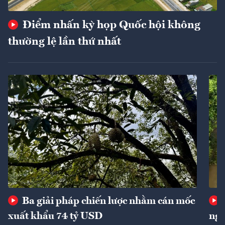
Điểm nhấn kỳ họp Quốc hội không
thường lệ lần thứ nhất
Ba giải pháp chiến lược nhằm cán mốc
xuất khẩu 74 tỷ USD
ngu