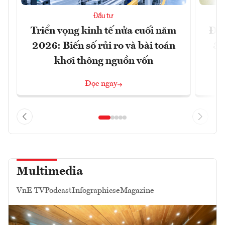
Đầu tư
Triển vọng kinh tế nửa cuối năm
Đồn
2026: Biến số rủi ro và bài toán
3 
khơi thông nguồn vốn
Đọc ngay
Multimedia
VnE TV
Podcast
Infographics
eMagazine