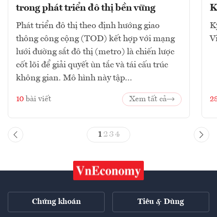
trong phát triển đô thị bền vững
K
Phát triển đô thị theo định hướng giao
K
thông công cộng (TOD) kết hợp với mạng
V
lưới đường sắt đô thị (metro) là chiến lược
cốt lõi để giải quyết ùn tắc và tái cấu trúc
không gian. Mô hình này tập...
10
bài viết
Xem tất cả
2
1
2
3
4
Chứng khoán
Tiêu & Dùng