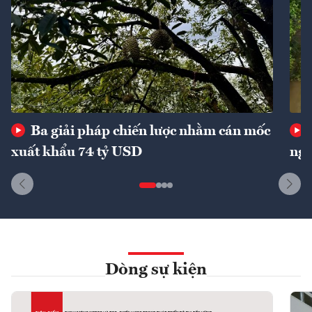
Ba giải pháp chiến lược nhằm cán mốc
xuất khẩu 74 tỷ USD
ngu
Dòng sự kiện