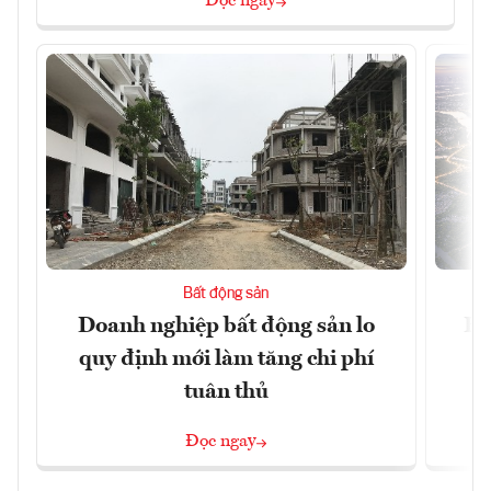
Đọc ngay
Bất động sản
Doanh nghiệp bất động sản lo
Hà
quy định mới làm tăng chi phí
tuân thủ
Đọc ngay