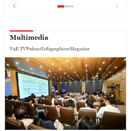
Multimedia
VnE TV
Podcast
Infographics
eMagazine