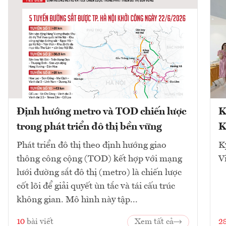
Định hướng metro và TOD chiến lược
K
trong phát triển đô thị bền vững
K
Phát triển đô thị theo định hướng giao
K
thông công cộng (TOD) kết hợp với mạng
V
lưới đường sắt đô thị (metro) là chiến lược
cốt lõi để giải quyết ùn tắc và tái cấu trúc
không gian. Mô hình này tập...
10
bài viết
Xem tất cả
2