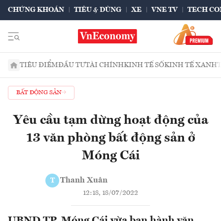
CHỨNG KHOÁN
TIÊU & DÙNG
XE
VNE TV
TECH CO
TIÊU ĐIỂM
ĐẦU TƯ
TÀI CHÍNH
KINH TẾ SỐ
KINH TẾ XANH
BẤT ĐỘNG SẢN
Yêu cầu tạm dừng hoạt động của
13 văn phòng bất động sản ở
Móng Cái
Thanh Xuân
T
12:18, 18/07/2022
UBND TP. Móng Cái vừa ban hành văn