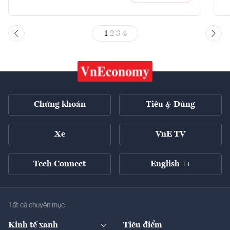
1
2
3
4
Chứng khoán
Tiêu & Dùng
Xe
VnE TV
Tech Connect
English ++
Tất cả chuyên mục
Kinh tế xanh
Tiêu điểm