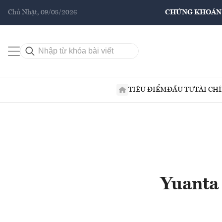
Chủ Nhật, 09/08/2026
CHỨNG KHOÁN
TIÊU ĐIỂM
ĐẦU TƯ
TÀI CH
Yuanta 