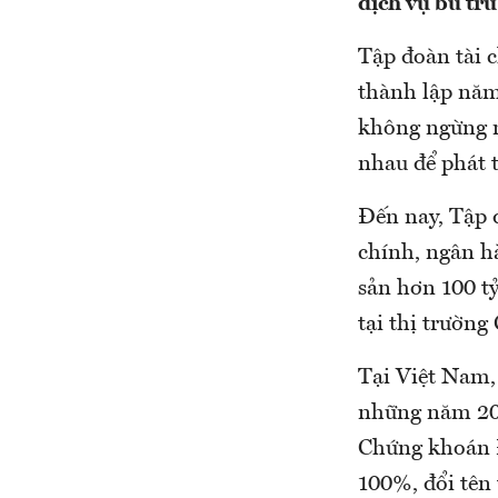
dịch vụ bù tr
Tập đoàn tài 
thành lập năm
không ngừng n
nhau để phát 
Đến nay, Tập 
chính, ngân h
sản hơn 100 t
tại thị trường
Tại Việt Nam,
những năm 200
Chứng khoán Đ
100%, đổi tê