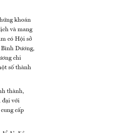
 chứng khoán
dịch và mang
am có Hội sở
 Bình Dương,
ương chi
ột số thành
nh thành,
 đại với
 cung cấp