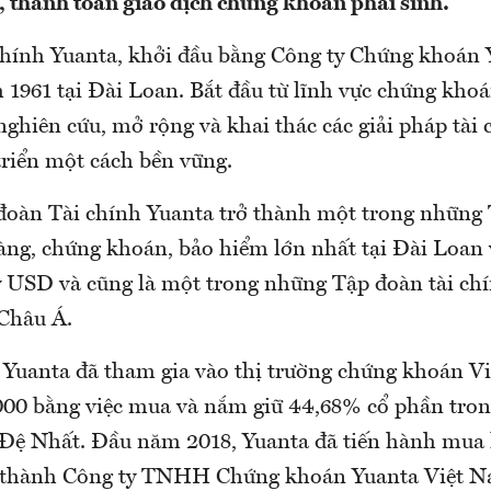
ừ, thanh toán giao dịch chứng khoán phái sinh.
chính Yuanta, khởi đầu bằng Công ty Chứng khoán 
 1961 tại Đài Loan. Bắt đầu từ lĩnh vực chứng khoá
ghiên cứu, mở rộng và khai thác các giải pháp tài 
triển một cách bền vững.
đoàn Tài chính Yuanta trở thành một trong những 
àng, chứng khoán, bảo hiểm lớn nhất tại Đài Loan v
ỷ USD và cũng là một trong những Tập đoàn tài ch
 Châu Á.
 Yuanta đã tham gia vào thị trường chứng khoán V
0 bằng việc mua và nắm giữ 44,68% cổ phần tron
ệ Nhất. Đầu năm 2018, Yuanta đã tiến hành mua l
n thành Công ty TNHH Chứng khoán Yuanta Việt N