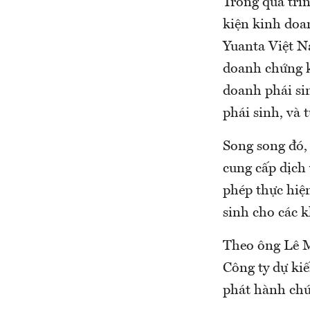
Trong quá trì
kiện kinh doa
Yuanta Việt N
doanh chứng k
doanh phái si
phái sinh, và 
Song song đó,
cung cấp dịch
phép thực hiệ
sinh cho các 
Theo ông Lê M
Công ty dự kiế
phát hành chứ