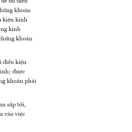
 để đủ điều
 Chứng khoán
u kiện kinh
ộng kinh
 chứng khoán
 điều kiện
sinh; được
ứng khoán phái
n sắp tới,
a vào việc