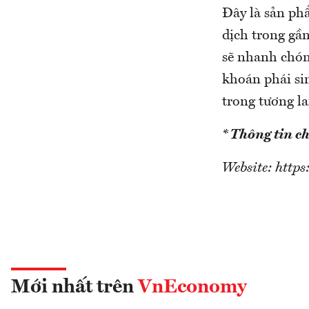
Đây là sản phẩ
dịch trong gầ
sẽ nhanh chón
khoán phái sin
trong tương la
* Thông tin chi
Website: http
Mới nhất trên
VnEconomy