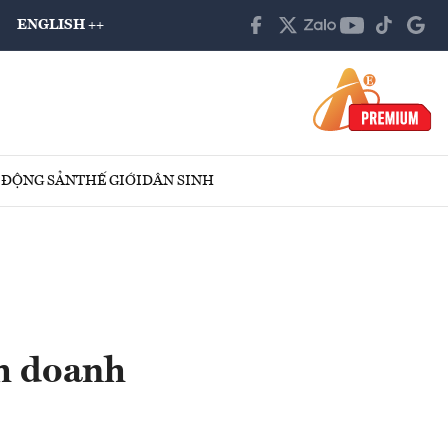
ENGLISH ++
 ĐỘNG SẢN
THẾ GIỚI
DÂN SINH
nh doanh