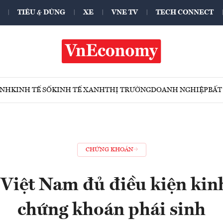
TIÊU & DÙNG
XE
VNE TV
TECH CONNECT
ÍNH
KINH TẾ SỐ
KINH TẾ XANH
THỊ TRƯỜNG
DOANH NGHIỆP
BẤT
CHỨNG KHOÁN
Việt Nam đủ điều kiện ki
chứng khoán phái sinh