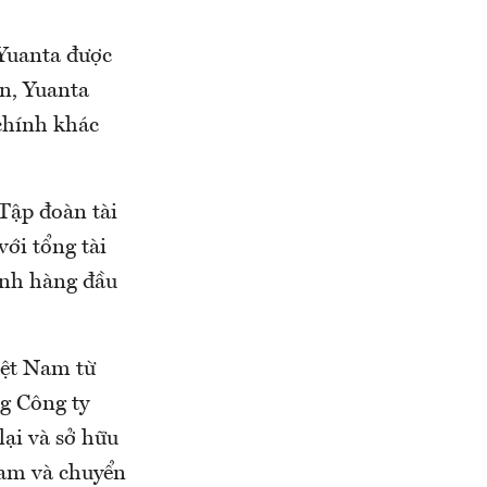
Yuanta được
n, Yuanta
chính khác
Tập đoàn tài
ới tổng tài
ính hàng đầu
iệt Nam từ
g Công ty
ại và sở hữu
am và chuyển