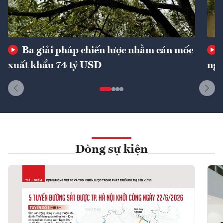
Ba giải pháp chiến lược nhằm cán mốc
xuất khẩu 74 tỷ USD
ngu
Dòng sự kiện