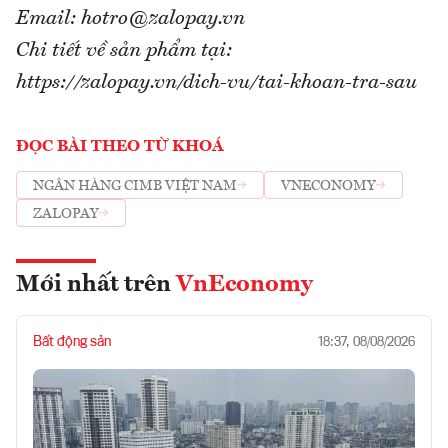
Email: hotro@zalopay.vn
Chi tiết về sản phẩm tại:
https://zalopay.vn/dich-vu/tai-khoan-tra-sau
ĐỌC BÀI THEO TỪ KHOÁ
NGÂN HÀNG CIMB VIỆT NAM
VNECONOMY
ZALOPAY
Mới nhất trên
VnEconomy
Bất động sản
18:37, 08/08/2026