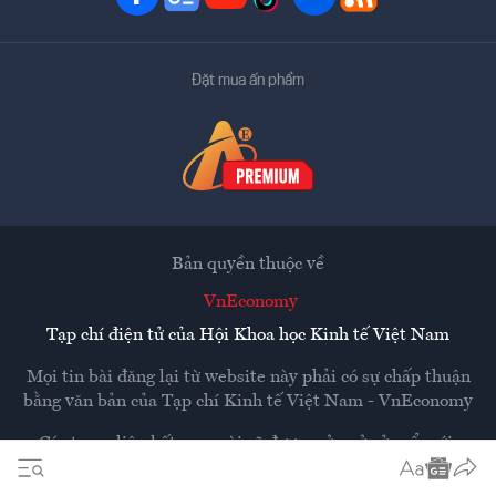
Đặt mua ấn phẩm
Bản quyền thuộc về
VnEconomy
Tạp chí điện tử của Hội Khoa học Kinh tế Việt Nam
Mọi tin bài đăng lại từ website này phải có sự chấp thuận
bằng văn bản của
Tạp chí Kinh tế Việt Nam - VnEconomy
Các trang liên kết ra ngoài sẽ được mở ra ở cửa sổ mới.
VnEconomy không chịu trách nhiệm nội dung các trang
ngoài.