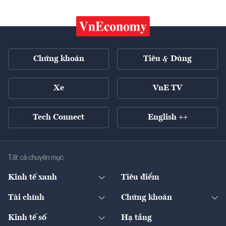
Chứng khoán
Tiêu & Dùng
Xe
VnE TV
Tech Connect
English ++
Tất cả chuyên mục
Kinh tế xanh
Tiêu điểm
Chuyển động xanh
Tài chính
Chứng khoán
Pháp lý
Ngân hàng
Doanh nghiệp niêm yết
Kinh tế số
Hạ tầng