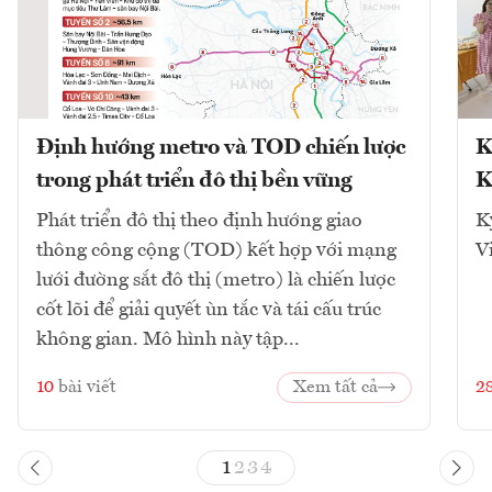
Định hướng metro và TOD chiến lược
K
trong phát triển đô thị bền vững
K
Phát triển đô thị theo định hướng giao
K
thông công cộng (TOD) kết hợp với mạng
V
lưới đường sắt đô thị (metro) là chiến lược
cốt lõi để giải quyết ùn tắc và tái cấu trúc
không gian. Mô hình này tập...
10
bài viết
Xem tất cả
2
1
2
3
4