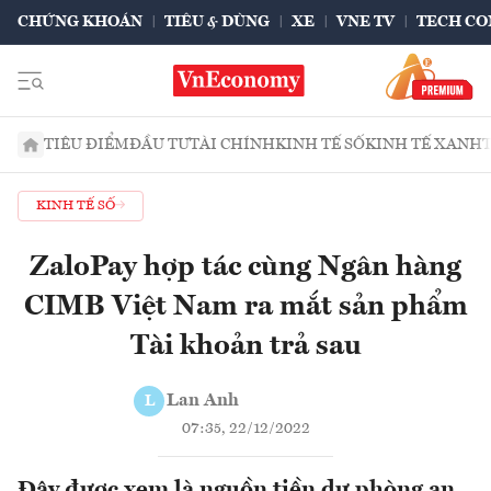
CHỨNG KHOÁN
TIÊU & DÙNG
XE
VNE TV
TECH CO
TIÊU ĐIỂM
ĐẦU TƯ
TÀI CHÍNH
KINH TẾ SỐ
KINH TẾ XANH
KINH TẾ SỐ
ZaloPay hợp tác cùng Ngân hàng
CIMB Việt Nam ra mắt sản phẩm
Tài khoản trả sau
Lan Anh
L
07:35, 22/12/2022
Đây được xem là nguồn tiền dự phòng an