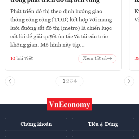
trong phát triển đô thị bền vững
K
Phát triển đô thị theo định hướng giao
K
thông công cộng (TOD) kết hợp với mạng
V
lưới đường sắt đô thị (metro) là chiến lược
cốt lõi để giải quyết ùn tắc và tái cấu trúc
không gian. Mô hình này tập...
10
bài viết
Xem tất cả
2
1
2
3
4
Chứng khoán
Tiêu & Dùng