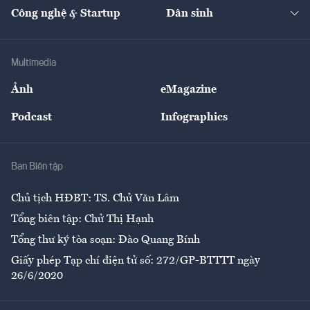
Tạp chí kinh tế Việt Nam
eMagazine
Nhà đầu tư
Du lịch
Công nghệ & Startup
Dân sinh
Tư vấn
Nông sản
Doanh nhân
Tư vấn Tiêu & Dùng
Infographics
Hạ tầng
Sức khỏe
Khung pháp lý
Doanh nghiệp
Địa phương
Thị trường
Bảo hiểm
Multimedia
Sự kiện
Nhân lực
Ảnh
eMagazine
Đẹp +
An sinh
Podcast
Infographics
Giải trí
Y tế
Nhà
Ban Biên tập
Ẩm thực
Chủ tịch HĐBT: TS. Chử Văn Lâm
Tổng biên tập: Chử Thị Hạnh
Tổng thư ký tòa soạn: Đào Quang Bính
Giấy phép Tạp chí điện tử số: 272/GP-BTTTT ngày
26/6/2020