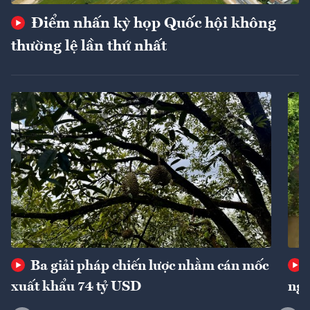
Điểm nhấn kỳ họp Quốc hội không
thường lệ lần thứ nhất
Ba giải pháp chiến lược nhằm cán mốc
xuất khẩu 74 tỷ USD
ngu