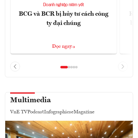
Doanh nghiệp niêm yết
BCG và BCR bị hủy tư cách công
Kh
ty đại chúng
ba
Đọc ngay
Multimedia
VnE TV
Podcast
Infographics
eMagazine