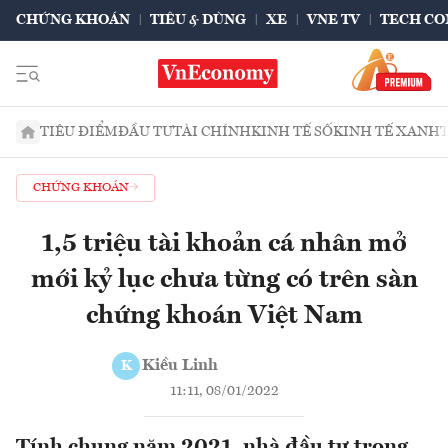
CHỨNG KHOÁN
TIÊU & DÙNG
XE
VNE TV
TECH CO
TIÊU ĐIỂM
ĐẦU TƯ
TÀI CHÍNH
KINH TẾ SỐ
KINH TẾ XANH
CHỨNG KHOÁN
1,5 triệu tài khoản cá nhân mở
mới kỷ lục chưa từng có trên sàn
chứng khoán Việt Nam
Kiều Linh
K
11:11, 08/01/2022
Tính chung năm 2021, nhà đầu tư trong