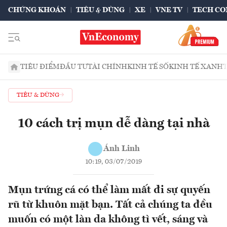
CHỨNG KHOÁN
TIÊU & DÙNG
XE
VNE TV
TECH CO
TIÊU ĐIỂM
ĐẦU TƯ
TÀI CHÍNH
KINH TẾ SỐ
KINH TẾ XANH
TIÊU & DÙNG
10 cách trị mụn dễ dàng tại nhà
Ánh Linh
10:19, 03/07/2019
Mụn trứng cá có thể làm mất đi sự quyến
rũ từ khuôn mặt bạn. Tất cả chúng ta đều
muốn có một làn da không tì vết, sáng và