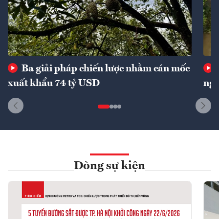
Ba giải pháp chiến lược nhằm cán mốc
xuất khẩu 74 tỷ USD
ngu
Dòng sự kiện