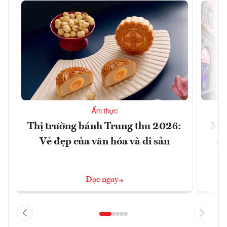
Ẩm thực
Thị trường bánh Trung thu 2026:
Mac
Vẻ đẹp của văn hóa và di sản
mu
Đọc ngay