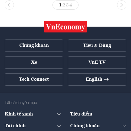
1
2
3
4
Chứng khoán
Tiêu & Dùng
Xe
VnE TV
Tech Connect
English ++
Tất cả chuyên mục
Kinh tế xanh
Tiêu điểm
Chuyển động xanh
Tài chính
Chứng khoán