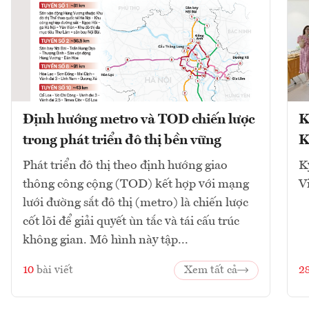
Định hướng metro và TOD chiến lược
K
trong phát triển đô thị bền vững
K
Phát triển đô thị theo định hướng giao
K
thông công cộng (TOD) kết hợp với mạng
V
lưới đường sắt đô thị (metro) là chiến lược
cốt lõi để giải quyết ùn tắc và tái cấu trúc
không gian. Mô hình này tập...
10
bài viết
Xem tất cả
2