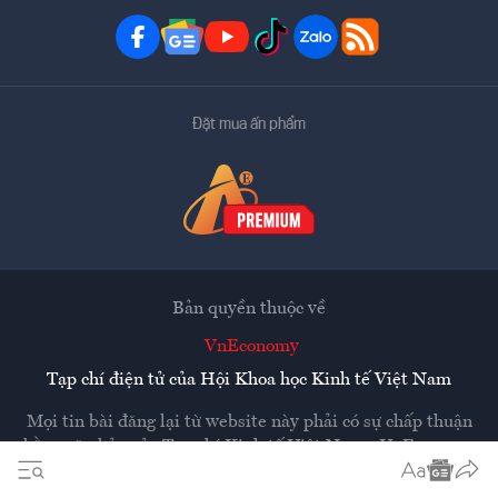
Đặt mua ấn phẩm
Bản quyền thuộc về
VnEconomy
Tạp chí điện tử của Hội Khoa học Kinh tế Việt Nam
Mọi tin bài đăng lại từ website này phải có sự chấp thuận
bằng văn bản của
Tạp chí Kinh tế Việt Nam - VnEconomy
Các trang liên kết ra ngoài sẽ được mở ra ở cửa sổ mới.