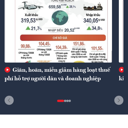
Giãn, hoãn, miễn giảm hàng loạt thuế
phí hỗ trợ người dân và doanh nghiệp
kin