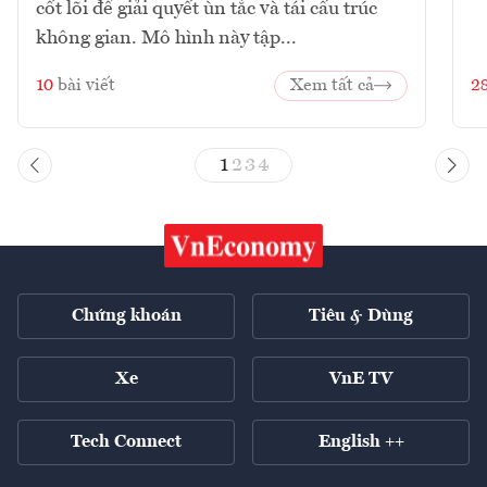
cốt lõi để giải quyết ùn tắc và tái cấu trúc
không gian. Mô hình này tập...
10
bài viết
Xem tất cả
2
1
2
3
4
Chứng khoán
Tiêu & Dùng
Xe
VnE TV
Tech Connect
English ++