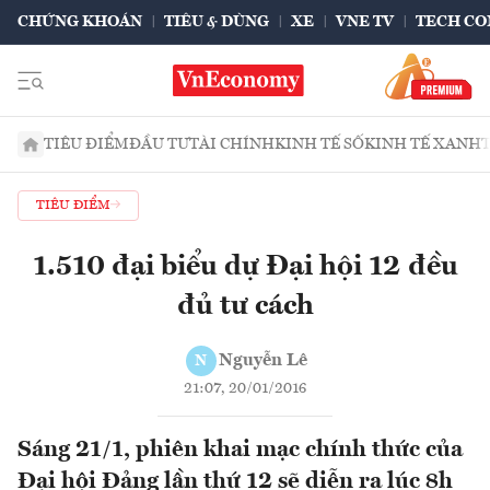
CHỨNG KHOÁN
TIÊU & DÙNG
XE
VNE TV
TECH CO
TIÊU ĐIỂM
ĐẦU TƯ
TÀI CHÍNH
KINH TẾ SỐ
KINH TẾ XANH
TIÊU ĐIỂM
1.510 đại biểu dự Đại hội 12 đều
đủ tư cách
Nguyễn Lê
N
21:07, 20/01/2016
Sáng 21/1, phiên khai mạc chính thức của
Đại hội Đảng lần thứ 12 sẽ diễn ra lúc 8h