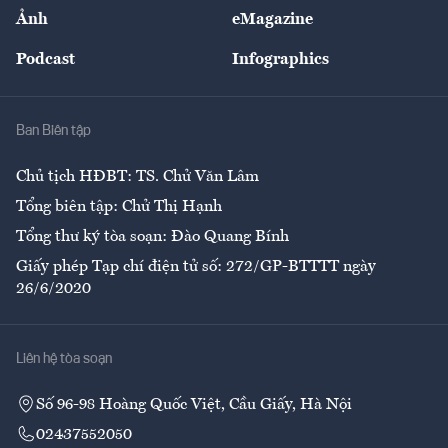
Sự kiện
Nhân lực
Ảnh
eMagazine
Đẹp +
An sinh
Podcast
Infographics
Giải trí
Y tế
Nhà
Ban Biên tập
Ẩm thực
Chủ tịch HĐBT: TS. Chử Văn Lâm
Tổng biên tập: Chử Thị Hạnh
Tổng thư ký tòa soạn: Đào Quang Bính
Giấy phép Tạp chí điện tử số: 272/GP-BTTTT ngày
26/6/2020
Liên hệ tòa soạn
Số 96-98 Hoàng Quốc Việt, Cầu Giấy, Hà Nội
02437552050