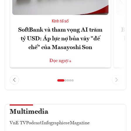
Kinh tế số
SoftBank và tham vọng AI trăm
Bùn
tỷ USD: Áp lực nợ bủa vây "đế
li
chế" của Masayoshi Son
Đọc ngay
Multimedia
VnE TV
Podcast
Infographics
eMagazine