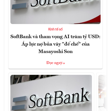
Kinh tế số
SoftBank và tham vọng AI trăm tỷ USD:
Áp lực nợ bủa vây "đế chế" của
Masayoshi Son
Đọc ngay