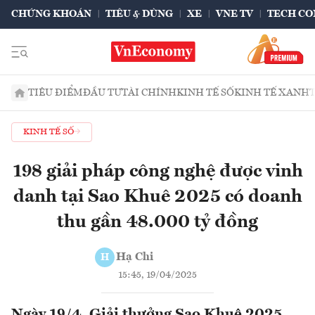
CHỨNG KHOÁN
TIÊU & DÙNG
XE
VNE TV
TECH CO
TIÊU ĐIỂM
ĐẦU TƯ
TÀI CHÍNH
KINH TẾ SỐ
KINH TẾ XANH
KINH TẾ SỐ
198 giải pháp công nghệ được vinh
danh tại Sao Khuê 2025 có doanh
thu gần 48.000 tỷ đồng
Hạ Chi
H
15:45, 19/04/2025
Ngày 19/4, Giải thưởng Sao Khuê 2025,