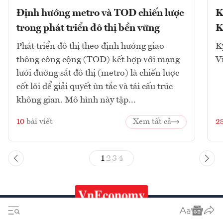
Định hướng metro và TOD chiến lược
K
trong phát triển đô thị bền vững
K
Phát triển đô thị theo định hướng giao
K
thông công cộng (TOD) kết hợp với mạng
V
lưới đường sắt đô thị (metro) là chiến lược
cốt lõi để giải quyết ùn tắc và tái cấu trúc
không gian. Mô hình này tập...
10
bài viết
Xem tất cả
2
1
2
3
4