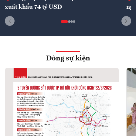
xuất khẩu 74 tỷ USD
ngu
Dòng sự kiện