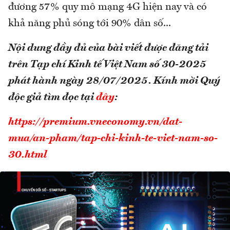
đương 57% quy mô mạng 4G hiện nay và có
khả năng phủ sóng tới 90% dân số...
Nội dung đầy đủ của bài viết được đăng tải
trên Tạp chí Kinh tế Việt Nam số 30-2025
phát hành ngày 28/07/2025. Kính mời Quý
độc giả tìm đọc tại
đây
:
https://premium.vneconomy.vn/dat-
mua/an-pham/tap-chi-kinh-te-viet-nam-so-
30.html