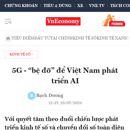
CHỨNG KHOÁN
TIÊU & DÙNG
XE
VNE TV
TECH CO
TIÊU ĐIỂM
ĐẦU TƯ
TÀI CHÍNH
KINH TẾ SỐ
KINH TẾ XANH
KINH TẾ SỐ
5G - “bệ đỡ” để Việt Nam phát
triển AI
Bạch Dương
B
12:37, 28/07/2025
Với quyết tâm theo đuổi chiến lược phát
triển kinh tế số và chuyển đổi số toàn diện