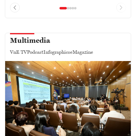
Multimedia
VnE TV
Podcast
Infographics
eMagazine