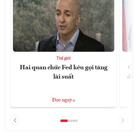
Thế giới
Hai quan chức Fed kêu gọi tăng
Chí
lãi suất
đã 
Đọc ngay