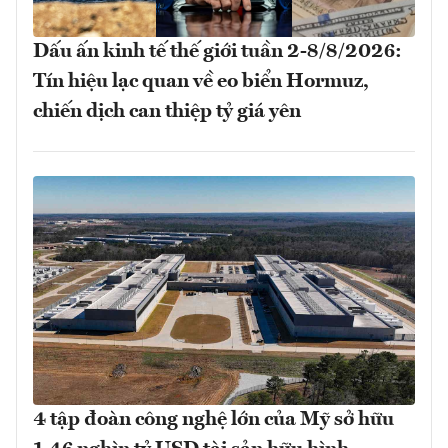
Dấu ấn kinh tế thế giới tuần 2-8/8/2026:
Tín hiệu lạc quan về eo biển Hormuz,
chiến dịch can thiệp tỷ giá yên
4 tập đoàn công nghệ lớn của Mỹ sở hữu