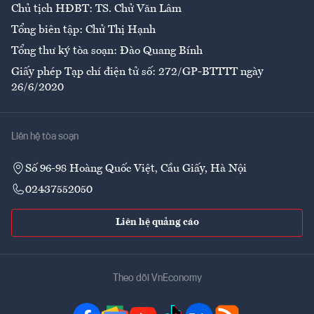
Chủ tịch HĐBT: TS. Chử Văn Lâm
Tổng biên tập: Chử Thị Hạnh
Tổng thư ký tòa soạn: Đào Quang Bính
Giấy phép Tạp chí điện tử số: 272/GP-BTTTT ngày
26/6/2020
Liên hệ tòa soạn
Số 96-98 Hoàng Quốc Việt, Cầu Giấy, Hà Nội
02437552050
Liên hệ quảng cáo
Theo dõi VnEconomy