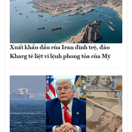
Xuất khẩu dầu của Iran đình trệ, đảo
Kharg tê liệt vì lệnh phong tỏa của Mỹ