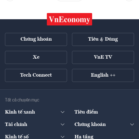
Chứng khoán
Tiêu & Dùng
Xe
VnE TV
Tech Connect
English ++
Tất cả chuyên mục
Kinh tế xanh
Tiêu điểm
Chuyển động xanh
Tài chính
Chứng khoán
Pháp lý
Ngân hàng
Doanh nghiệp niêm yết
Kinh tế số
Hạ tầng