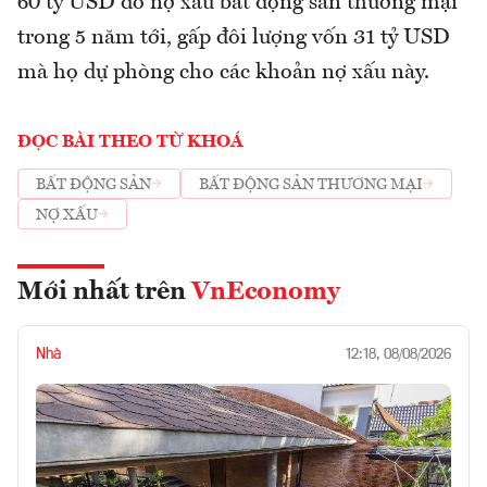
60 tỷ USD do nợ xấu bất động sản thương mại
trong 5 năm tới, gấp đôi lượng vốn 31 tỷ USD
mà họ dự phòng cho các khoản nợ xấu này.
ĐỌC BÀI THEO TỪ KHOÁ
BẤT ĐỘNG SẢN
BẤT ĐỘNG SẢN THƯƠNG MẠI
NỢ XẤU
Mới nhất trên
VnEconomy
Nhà
12:18, 08/08/2026