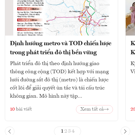
Định hướng metro và TOD chiến lược
K
trong phát triển đô thị bền vững
K
Phát triển đô thị theo định hướng giao
K
thông công cộng (TOD) kết hợp với mạng
V
lưới đường sắt đô thị (metro) là chiến lược
cốt lõi để giải quyết ùn tắc và tái cấu trúc
không gian. Mô hình này tập...
10
bài viết
Xem tất cả
2
1
2
3
4