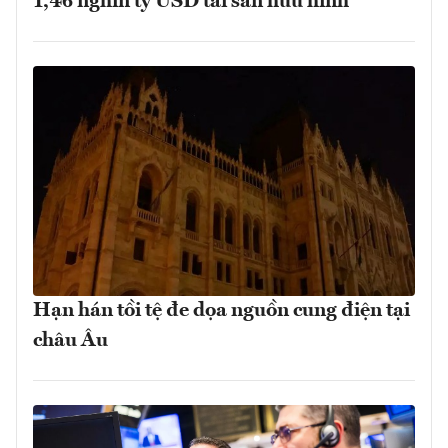
1,46 nghìn tỷ USD tài sản hữu hình
Hạn hán tồi tệ đe dọa nguồn cung điện tại
châu Âu