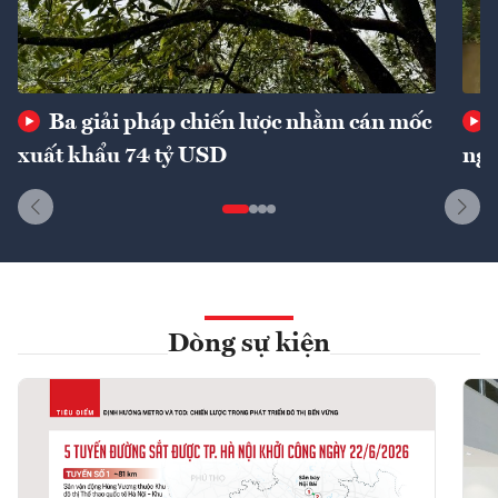
Ba giải pháp chiến lược nhằm cán mốc
xuất khẩu 74 tỷ USD
ngu
Dòng sự kiện