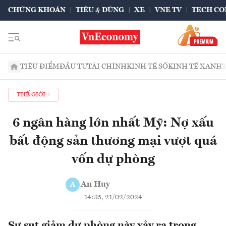
CHỨNG KHOÁN
TIÊU & DÙNG
XE
VNE TV
TECH CO
TIÊU ĐIỂM
ĐẦU TƯ
TÀI CHÍNH
KINH TẾ SỐ
KINH TẾ XANH
THẾ GIỚI
6 ngân hàng lớn nhất Mỹ: Nợ xấu
bất động sản thương mại vượt quá
vốn dự phòng
An Huy
A
14:35, 21/02/2024
Sự sụt giảm dự phòng này xảy ra trong