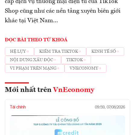
cấp dịch vụ thương mại điện tử của TikTok
Shop cũng như các nền tảng xuyên biên giới
khác tại Việt Nam…
ĐỌC BÀI THEO TỪ KHOÁ
HỆ LỤY
KIỂM TRA TIKTOK
KINH TẾ SỐ
NỘI DUNG XẤU ĐỘC
TIKTOK
VI PHẠM TRÊN MẠNG
VNECONOMY
Mới nhất trên
VnEconomy
Tài chính
09:59, 07/08/2026