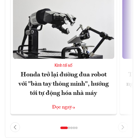
Kinh tế số
Honda trở lại đường đua robot
Thủ
với "bàn tay thông minh", hướng
nghẽ
tới tự động hóa nhà máy
Đọc ngay