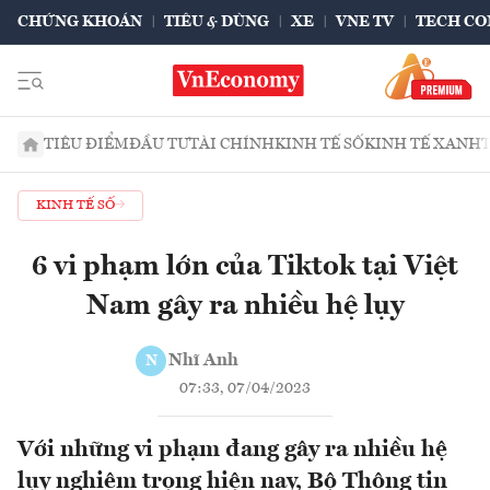
CHỨNG KHOÁN
TIÊU & DÙNG
XE
VNE TV
TECH CO
TIÊU ĐIỂM
ĐẦU TƯ
TÀI CHÍNH
KINH TẾ SỐ
KINH TẾ XANH
KINH TẾ SỐ
6 vi phạm lớn của Tiktok tại Việt
Nam gây ra nhiều hệ lụy
Nhĩ Anh
N
07:33, 07/04/2023
Với những vi phạm đang gây ra nhiều hệ
lụy nghiêm trọng hiện nay, Bộ Thông tin