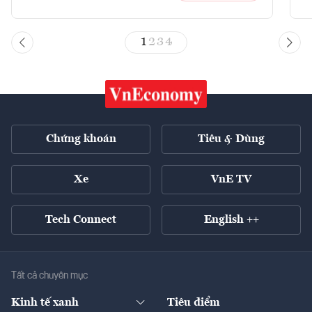
1
2
3
4
Chứng khoán
Tiêu & Dùng
Xe
VnE TV
Tech Connect
English ++
Tất cả chuyên mục
Kinh tế xanh
Tiêu điểm