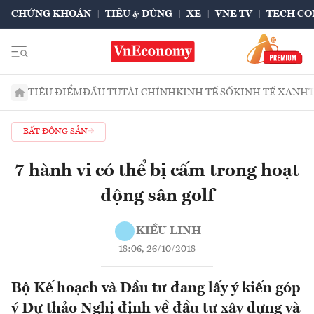
CHỨNG KHOÁN
TIÊU & DÙNG
XE
VNE TV
TECH CO
TIÊU ĐIỂM
ĐẦU TƯ
TÀI CHÍNH
KINH TẾ SỐ
KINH TẾ XANH
BẤT ĐỘNG SẢN
7 hành vi có thể bị cấm trong hoạt
động sân golf
KIỀU LINH
18:06, 26/10/2018
Bộ Kế hoạch và Đầu tư đang lấy ý kiến góp
ý Dự thảo Nghị định về đầu tư xây dựng và