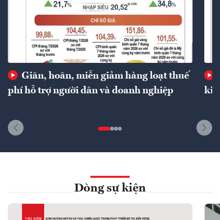
Giãn, hoãn, miễn giảm hàng loạt thuế
phí hỗ trợ người dân và doanh nghiệp
kin
Dòng sự kiện