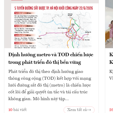
Định hướng metro và TOD chiến lược
K
trong phát triển đô thị bền vững
K
Phát triển đô thị theo định hướng giao
K
thông công cộng (TOD) kết hợp với mạng
V
lưới đường sắt đô thị (metro) là chiến lược
cốt lõi để giải quyết ùn tắc và tái cấu trúc
không gian. Mô hình này tập...
10
bài viết
Xem tất cả
2