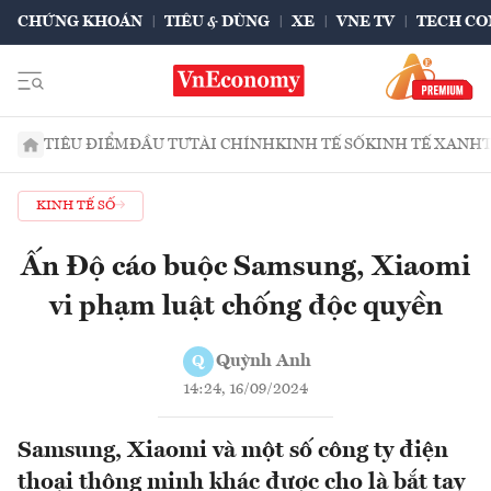
CHỨNG KHOÁN
TIÊU & DÙNG
XE
VNE TV
TECH CO
TIÊU ĐIỂM
ĐẦU TƯ
TÀI CHÍNH
KINH TẾ SỐ
KINH TẾ XANH
KINH TẾ SỐ
Ấn Độ cáo buộc Samsung, Xiaomi
vi phạm luật chống độc quyền
Quỳnh Anh
Q
14:24, 16/09/2024
Samsung, Xiaomi và một số công ty điện
thoại thông minh khác được cho là bắt tay