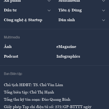
Ấn phẩm
Multimedia
Khung pháp lý
Start-up
Dự án
Công nghiệp
Chuyển động 24h
Đối thoại
The Guide
Video
Đầu tư
Tiêu & Dùng
Quản trị số
Cafe BĐS
Thị trường
Kinh doanh
Kết nối
Tạp chí kinh tế Việt Nam
eMagazine
Nhà đầu tư
Du lịch
Công nghệ & Startup
Dân sinh
Tư vấn
Nông sản
Doanh nhân
Tư vấn Tiêu & Dùng
Infographics
Hạ tầng
Sức khỏe
Khung pháp lý
Doanh nghiệp
Địa phương
Thị trường
Bảo hiểm
Multimedia
Sự kiện
Nhân lực
Ảnh
eMagazine
Đẹp +
An sinh
Podcast
Infographics
Giải trí
Y tế
Nhà
Ban Biên tập
Ẩm thực
Chủ tịch HĐBT: TS. Chử Văn Lâm
Tổng biên tập: Chử Thị Hạnh
Tổng thư ký tòa soạn: Đào Quang Bính
Giấy phép Tạp chí điện tử số: 272/GP-BTTTT ngày