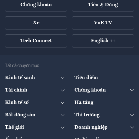
Chứng khoán
Tiêu & Dùng
Xe
VnE TV
Tech Connect
English ++
Tất cả chuyên mục
Kinh tế xanh
Tiêu điểm
Chuyển động xanh
Tài chính
Chứng khoán
Pháp lý
Ngân hàng
Doanh nghiệp niêm yết
Kinh tế số
Hạ tầng
Thương hiệu xanh
Thị trường vốn
Thị trường
Sản phẩm - Thị trường
Bất động sản
Thị trường
Diễn đàn
Thuế
Đầu tư
Tài sản số
Chính sách
Xuất nhập khẩu
Thế giới
Doanh nghiệp
Bảo hiểm
Quốc tế
Dịch vụ số
Thị trường
Khung pháp lý
Kinh tế
Chuyển động