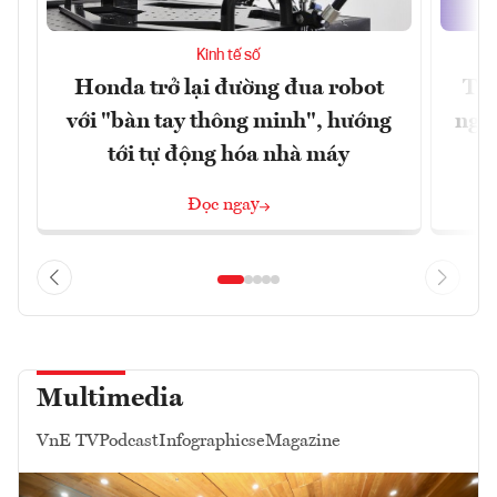
Kinh tế số
Honda trở lại đường đua robot
Thủ
với "bàn tay thông minh", hướng
nghẽ
tới tự động hóa nhà máy
Đọc ngay
Multimedia
VnE TV
Podcast
Infographics
eMagazine