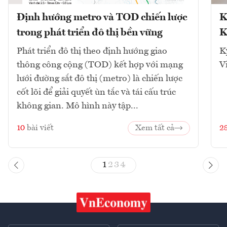
Định hướng metro và TOD chiến lược
K
trong phát triển đô thị bền vững
K
Phát triển đô thị theo định hướng giao
K
thông công cộng (TOD) kết hợp với mạng
V
lưới đường sắt đô thị (metro) là chiến lược
cốt lõi để giải quyết ùn tắc và tái cấu trúc
không gian. Mô hình này tập...
10
bài viết
Xem tất cả
2
1
2
3
4