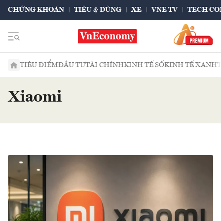
CHỨNG KHOÁN
TIÊU & DÙNG
XE
VNE TV
TECH CO
TIÊU ĐIỂM
ĐẦU TƯ
TÀI CHÍNH
KINH TẾ SỐ
KINH TẾ XANH
Xiaomi