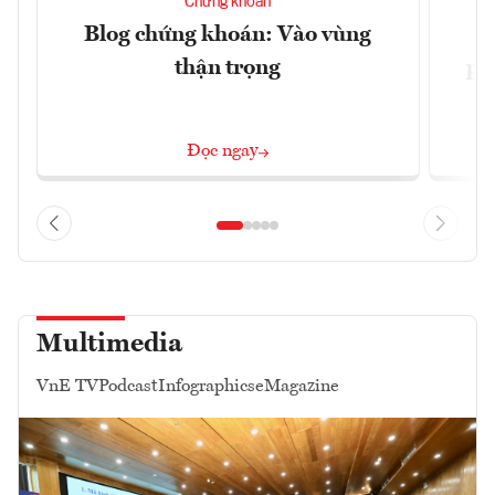
Chứng khoán
Blog chứng khoán: Vào vùng
V
thận trọng
ph
Đọc ngay
Multimedia
VnE TV
Podcast
Infographics
eMagazine