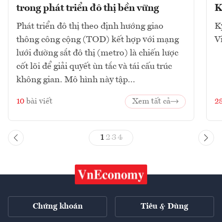
trong phát triển đô thị bền vững
K
Phát triển đô thị theo định hướng giao
K
thông công cộng (TOD) kết hợp với mạng
V
lưới đường sắt đô thị (metro) là chiến lược
cốt lõi để giải quyết ùn tắc và tái cấu trúc
không gian. Mô hình này tập...
10
bài viết
Xem tất cả
2
1
2
3
4
Chứng khoán
Tiêu & Dùng