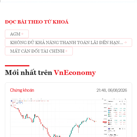
ĐỌC BÀI THEO TỪ KHOÁ
AGM
KHÔNG ĐỦ KHẢ NĂNG THANH TOÁN LÃI ĐẾN HẠN
KỲ 3 MÃ TRÁI PHIẾU
MẤT CÂN ĐỐI TÀI CHÍNH
Mới nhất trên
VnEconomy
Chứng khoán
21:48, 06/08/2026