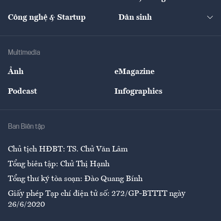
Cafe BĐS
Thị trường
Kinh doanh
Kết nối
Tạp chí kinh tế Việt Nam
eMagazine
Nhà đầu tư
Du lịch
Công nghệ & Startup
Dân sinh
Tư vấn
Nông sản
Doanh nhân
Tư vấn Tiêu & Dùng
Infographics
Hạ tầng
Sức khỏe
Khung pháp lý
Doanh nghiệp
Địa phương
Thị trường
Bảo hiểm
Multimedia
Sự kiện
Nhân lực
Ảnh
eMagazine
Đẹp +
An sinh
Podcast
Infographics
Giải trí
Y tế
Nhà
Ban Biên tập
Ẩm thực
Chủ tịch HĐBT: TS. Chử Văn Lâm
Tổng biên tập: Chử Thị Hạnh
Tổng thư ký tòa soạn: Đào Quang Bính
Giấy phép Tạp chí điện tử số: 272/GP-BTTTT ngày
26/6/2020