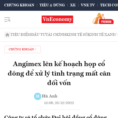
CHỨNG KHOÁN
TIÊU & DÙNG
XE
VNE TV
TECH CO
TIÊU ĐIỂM
ĐẦU TƯ
TÀI CHÍNH
KINH TẾ SỐ
KINH TẾ XANH
CHỨNG KHOÁN
Angimex lên kế hoạch họp cổ
đông để xử lý tình trạng mất cân
đối vốn
Hà Anh
H
13:09, 28/12/2022
Công ty sẽ tổ chức Đại hội đồng cổ đông