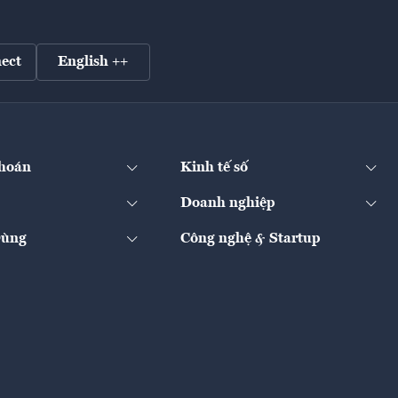
ect
English ++
hoán
Kinh tế số
Doanh nghiệp
Dùng
Công nghệ & Startup