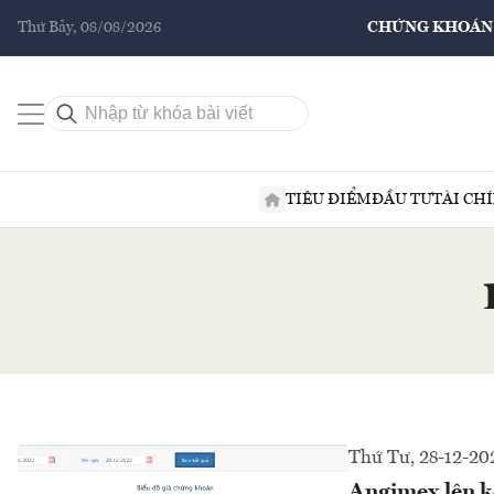
Thứ Bảy, 08/08/2026
CHỨNG KHOÁN
TIÊU ĐIỂM
ĐẦU TƯ
TÀI CH
Thứ Tư, 28-12-20
Angimex lên kế