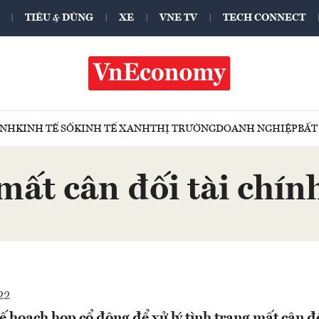
TIÊU & DÙNG
XE
VNE TV
TECH CONNECT
ÍNH
KINH TẾ SỐ
KINH TẾ XANH
THỊ TRƯỜNG
DOANH NGHIỆP
BẤT
mất cân đối tài chín
22
 hoạch họp cổ đông để xử lý tình trạng mất cân đ