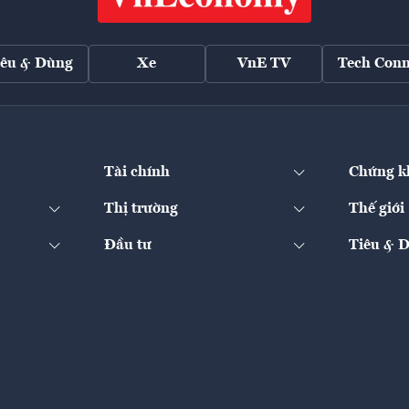
iêu & Dùng
Xe
VnE TV
Tech Conn
Tài chính
Chứng k
Thị trường
Thế giới
Đầu tư
Tiêu & 