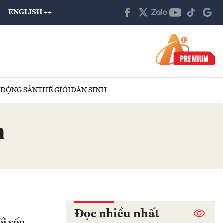
ENGLISH ++
 ĐỘNG SẢN
THẾ GIỚI
DÂN SINH
h
Đọc nhiều nhất
ối vốn