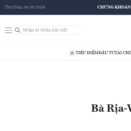
Thứ Năm, 06/08/2026
CHỨNG KHOÁN
TIÊU ĐIỂM
ĐẦU TƯ
TÀI CH
Bà Rịa-