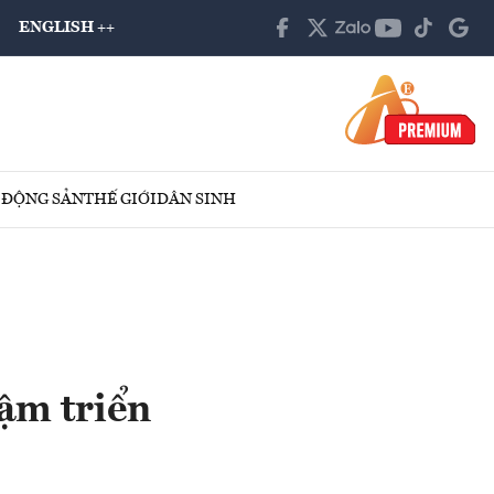
ENGLISH ++
 ĐỘNG SẢN
THẾ GIỚI
DÂN SINH
ậm triển