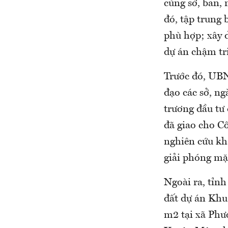
cùng sở, ban, 
đó, tập trung 
phù hợp; xây d
dự án chậm tr
Trước đó, UBN
đạo các sở, n
trương đầu tư
đã giao cho C
nghiên cứu kh
giải phóng mặ
Ngoài ra, tỉnh
đất dự án Khu
m2 tại xã Ph