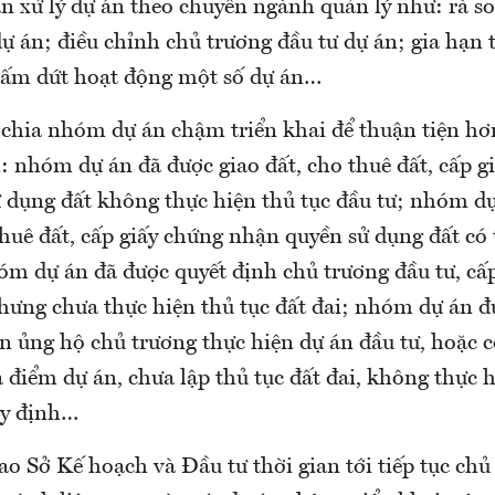
 xử lý dự án theo chuyên ngành quản lý như: rà soá
ự án; điều chỉnh chủ trương đầu tư dự án; gia hạn 
hấm dứt hoạt động một số dự án…
 chia nhóm dự án chậm triển khai để thuận tiện hơ
: nhóm dự án đã được giao đất, cho thuê đất, cấp g
 dụng đất không thực hiện thủ tục đầu tư; nhóm d
thuê đất, cấp giấy chứng nhận quyền sử dụng đất có
hóm dự án đã được quyết định chủ trương đầu tư, cấ
hưng chưa thực hiện thủ tục đất đai; nhóm dự án
ản ủng hộ chủ trương thực hiện dự án đầu tư, hoặc 
 điểm dự án, chưa lập thủ tục đất đai, không thực h
uy định…
 Sở Kế hoạch và Đầu tư thời gian tới tiếp tục chủ 