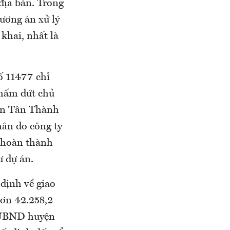
 địa bàn. Trong
ương án xử lý
khai, nhất là
ố 11477 chỉ
chấm dứt chủ
yện Tân Thành
hân do công ty
a hoàn thành
ư dự án.
 định về giao
hơn 42.258,2
 UBND huyện