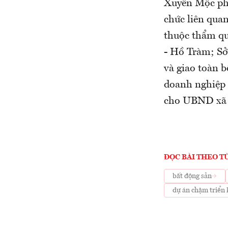
Xuyên Mộc ph
chức liên quan
thuộc thẩm qu
- Hồ Tràm; Sở
và giao toàn b
doanh nghiệp 
cho UBND xã 
ĐỌC BÀI THEO T
bất động sản
dự án chậm triển 