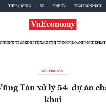
TIÊU & DÙNG
XE
VNE TV
TECH CONNECT
ÍNH
KINH TẾ SỐ
KINH TẾ XANH
THỊ TRƯỜNG
DOANH NGHIỆP
BẤT
BẤT ĐỘNG SẢN
Vũng Tàu xử lý 54 dự án ch
khai