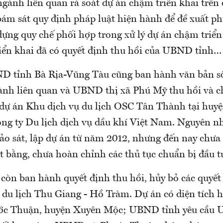
ngành liên quan rà soát dự án chậm triển khai trên
bám sát quy định pháp luật hiện hành để đề xuất ph
ựng quy chế phối hợp trong xử lý dự án chậm triển 
iển khai đã có quyết định thu hồi của UBND tỉnh…
D tỉnh Bà Rịa-Vũng Tàu cũng ban hành văn bản s
gành liên quan và UBND thị xã Phú Mỹ thu hồi và 
 dự án Khu dịch vụ du lịch OSC Tân Thành tại hu
ông ty Du lịch dịch vụ dầu khí Việt Nam. Nguyên n
ảo sát, lập dự án từ năm 2012, nhưng đến nay chư
t bằng, chưa hoàn chỉnh các thủ tục chuẩn bị đầu t
 còn ban hành quyết định thu hồi, hủy bỏ các quyết
 du lịch Thu Giang - Hồ Tràm. Dự án có diện tích 
ước Thuận, huyện Xuyên Mộc; UBND tỉnh yêu cầu