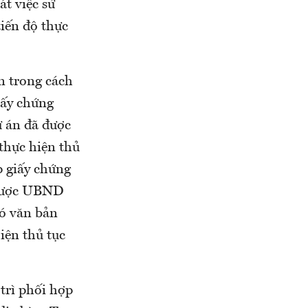
t việc sử
tiến độ thực
n trong cách
iấy chứng
ự án đã được
 thực hiện thủ
p giấy chứng
 được UBND
có văn bản
iện thủ tục
trì phối hợp