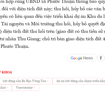
ối hợp cùng UBND xã Phước Thuận thông báo quyế
 đối với diện tích đất này; thu hồi, hủy bỏ các văn 
yền có liên quan đến việc triển khai dự án Khu du 
 Tài nguyên và Môi trường thu hồi, hủy bỏ quyết đị
ộ diện tích đất thu hồi trên (giao đất có thu tiền sử
tư nhân Thu Giang; chủ trì bàn giao diện tích đất 
Phước Thuận.
Ừ KHOÁ
bất động sản Bà Rịa-Vũng Tàu
dự án bất động sản chậm triển kha
khai
Vneconomy