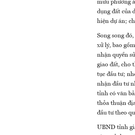
mưu phương án
dụng đất của d
hiện dự án; c
Song song đó,
xử lý, bao gồm
nhận quyền sử
giao đất, cho 
tục đầu tư; n
nhận đầu tư n
tỉnh có văn b
thỏa thuận địa
đầu tư theo q
UBND tỉnh giao