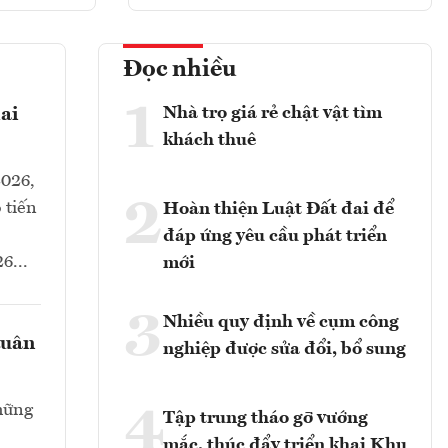
Đọc nhiều
1
Nhà trọ giá rẻ chật vật tìm
ai
khách thuê
2026,
2
 tiến
Hoàn thiện Luật Đất đai để
đáp ứng yêu cầu phát triển
6...
mới
3
Nhiều quy định về cụm công
tuân
nghiệp được sửa đổi, bổ sung
hững
4
Tập trung tháo gỡ vướng
mắc, thúc đẩy triển khai Khu