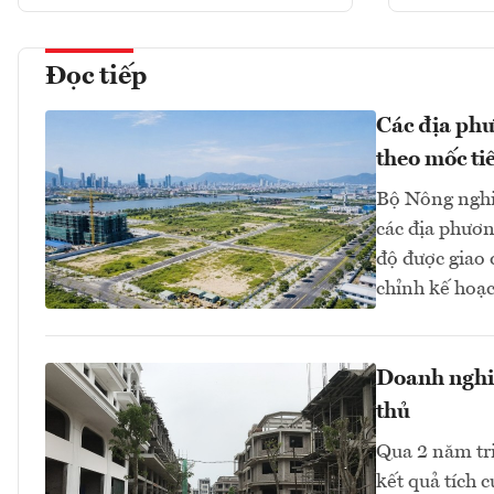
Đọc tiếp
Các địa phư
theo mốc ti
Bộ Nông nghi
các địa phươn
độ được giao
chỉnh kế hoạc
Doanh nghiệ
thủ
Qua 2 năm tr
kết quả tích 