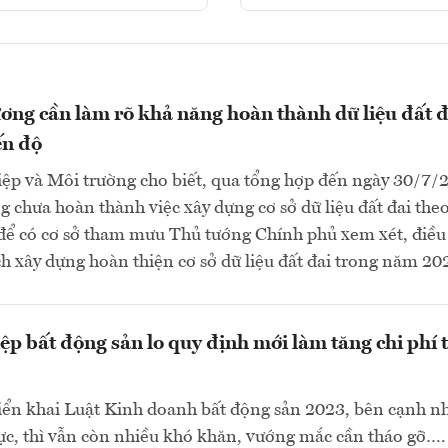
ơng cần làm rõ khả năng hoàn thành dữ liệu đất đ
ến độ
ệp và Môi trường cho biết, qua tổng hợp đến ngày 30/7/
g chưa hoàn thành việc xây dựng cơ sở dữ liệu đất đai theo
 để có cơ sở tham mưu Thủ tướng Chính phủ xem xét, điều
h xây dựng hoàn thiện cơ sở dữ liệu đất đai trong năm 202
p bất động sản lo quy định mới làm tăng chi phí 
iển khai Luật Kinh doanh bất động sản 2023, bên cạnh n
cực, thì vẫn còn nhiều khó khăn, vướng mắc cần tháo gỡ….