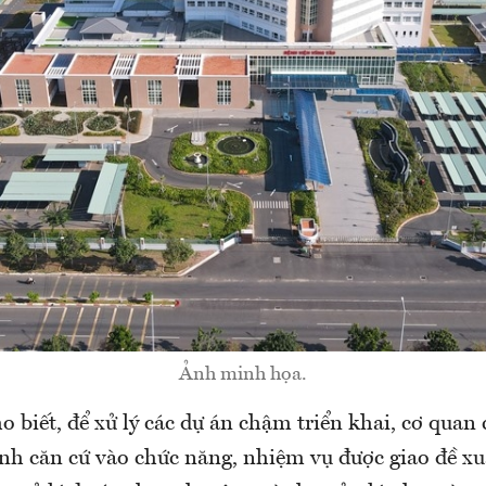
Ảnh minh họa.
 biết, để xử lý các dự án chậm triển khai, cơ quan
tỉnh căn cứ vào chức năng, nhiệm vụ được giao đề x