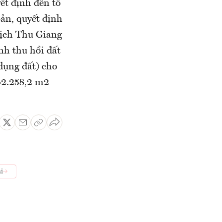
t định đến tổ
bản, quyết định
lịch Thu Giang
nh thu hồi đất
 dụng đất) cho
42.258,2 m2
i