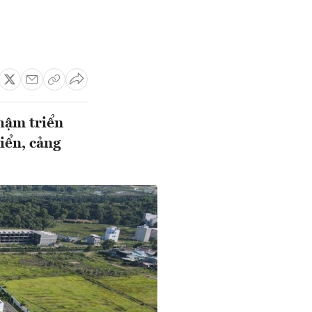
chậm triển
iển, cảng