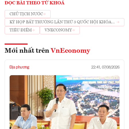
ĐỌC BÀI THEO TỪ KHOÁ
CHỦ TỊCH NƯỚC
KỲ HỌP BẤT THƯỜNG LẦN THỨ 3 QUỐC HỘI KHÓA
XV
TIÊU ĐIỂM
VNECONOMY
Mới nhất trên
VnEconomy
Địa phương
22:41, 07/08/2026