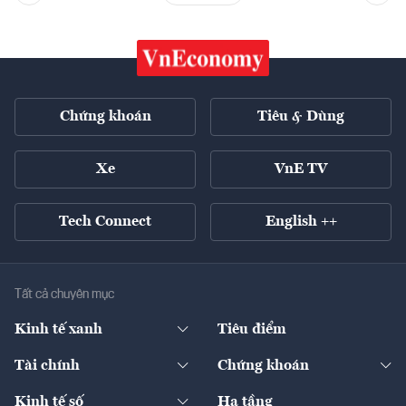
Chứng khoán
Tiêu & Dùng
Xe
VnE TV
Tech Connect
English ++
Tất cả chuyên mục
Kinh tế xanh
Tiêu điểm
Chuyển động xanh
Tài chính
Chứng khoán
Pháp lý
Ngân hàng
Doanh nghiệp niêm yết
Kinh tế số
Hạ tầng