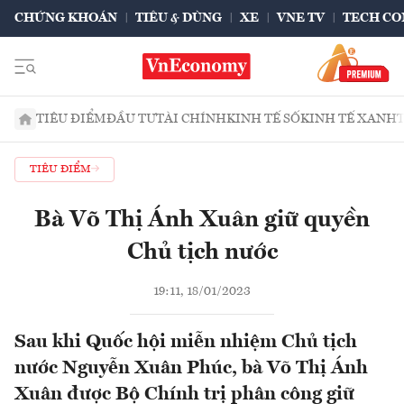
CHỨNG KHOÁN
TIÊU & DÙNG
XE
VNE TV
TECH CO
TIÊU ĐIỂM
ĐẦU TƯ
TÀI CHÍNH
KINH TẾ SỐ
KINH TẾ XANH
TIÊU ĐIỂM
Bà Võ Thị Ánh Xuân giữ quyền
Chủ tịch nước
19:11, 18/01/2023
Sau khi Quốc hội miễn nhiệm Chủ tịch
nước Nguyễn Xuân Phúc, bà Võ Thị Ánh
Xuân được Bộ Chính trị phân công giữ