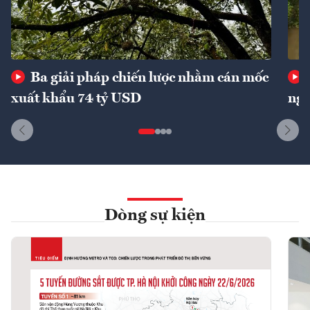
Ba giải pháp chiến lược nhằm cán mốc
xuất khẩu 74 tỷ USD
ngu
Dòng sự kiện