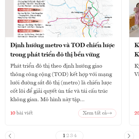
Định hướng metro và TOD chiến lược
K
trong phát triển đô thị bền vững
K
Phát triển đô thị theo định hướng giao
K
thông công cộng (TOD) kết hợp với mạng
V
lưới đường sắt đô thị (metro) là chiến lược
cốt lõi để giải quyết ùn tắc và tái cấu trúc
không gian. Mô hình này tập...
10
bài viết
Xem tất cả
2
1
2
3
4