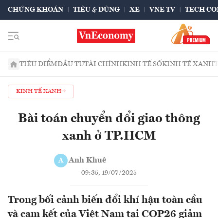
CHỨNG KHOÁN
TIÊU & DÙNG
XE
VNE TV
TECH CO
TIÊU ĐIỂM
ĐẦU TƯ
TÀI CHÍNH
KINH TẾ SỐ
KINH TẾ XANH
KINH TẾ XANH
Bài toán chuyển đổi giao thông
xanh ở TP.HCM
Anh Khuê
A
09:35, 19/07/2025
Trong bối cảnh biến đổi khí hậu toàn cầu
và cam kết của Việt Nam tại COP26 giảm