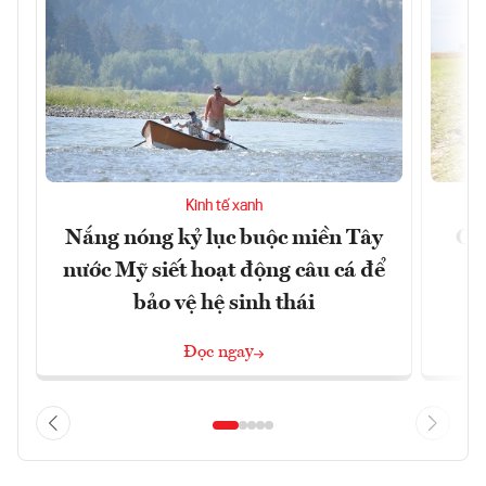
Kinh tế xanh
Nắng nóng kỷ lục buộc miền Tây
Cản
nước Mỹ siết hoạt động câu cá để
m
bảo vệ hệ sinh thái
Đọc ngay