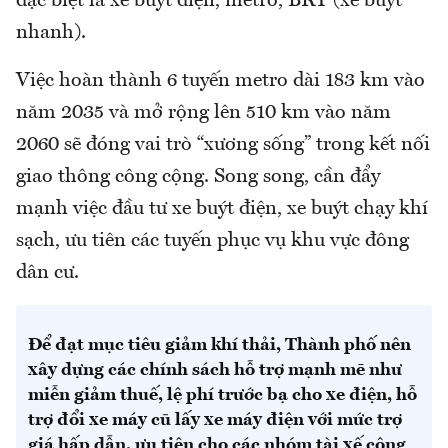
đặc biệt là xe buýt điện, metro, BRT (xe buýt
nhanh).
Việc hoàn thành 6 tuyến metro dài 183 km vào
năm 2035 và mở rộng lên 510 km vào năm
2060 sẽ đóng vai trò “xương sống” trong kết nối
giao thông công cộng. Song song, cần đẩy
mạnh việc đầu tư xe buýt điện, xe buýt chạy khí
sạch, ưu tiên các tuyến phục vụ khu vực đông
dân cư.
Để đạt mục tiêu giảm khí thải, Thành phố nên
xây dựng các chính sách hỗ trợ mạnh mẽ như
miễn giảm thuế, lệ phí trước bạ cho xe điện, hỗ
trợ đổi xe máy cũ lấy xe máy điện với mức trợ
giá hấp dẫn, ưu tiên cho các nhóm tài xế công