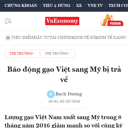
CHỨNG KHOÁN
TIÊU & DÙNG
XE
VNE TV
TECH CO
TIÊU ĐIỂM
ĐẦU TƯ
TÀI CHÍNH
KINH TẾ SỐ
KINH TẾ XANH
THỊ TRƯỜNG
THỊ TRƯỜNG
Báo động gạo Việt sang Mỹ bị trả
về
Bạch Dương
B
10:41, 03/10/2016
Lượng gạo Việt Nam xuất sang Mỹ trong 8
tháng năm 2016 giảm mạnh so với cùng kỳ