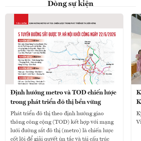
Dòng sự kiện
Định hướng metro và TOD chiến lược
K
trong phát triển đô thị bền vững
K
Phát triển đô thị theo định hướng giao
K
thông công cộng (TOD) kết hợp với mạng
V
lưới đường sắt đô thị (metro) là chiến lược
cốt lõi để giải quyết ùn tắc và tái cấu trúc