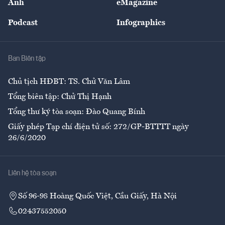
Ảnh
eMagazine
Đẹp +
An sinh
Podcast
Infographics
Giải trí
Y tế
Nhà
Ban Biên tập
Ẩm thực
Chủ tịch HĐBT: TS. Chử Văn Lâm
Tổng biên tập: Chử Thị Hạnh
Tổng thư ký tòa soạn: Đào Quang Bính
Giấy phép Tạp chí điện tử số: 272/GP-BTTTT ngày
26/6/2020
Liên hệ tòa soạn
Số 96-98 Hoàng Quốc Việt, Cầu Giấy, Hà Nội
02437552050