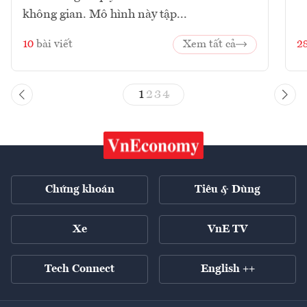
không gian. Mô hình này tập...
10
bài viết
Xem tất cả
2
1
2
3
4
Chứng khoán
Tiêu & Dùng
Xe
VnE TV
Tech Connect
English ++