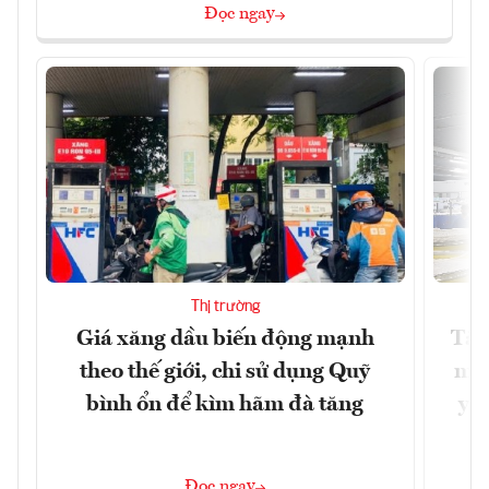
Đọc ngay
Thị trường
Giá xăng dầu biến động mạnh
Tăn
theo thế giới, chi sử dụng Quỹ
min
bình ổn để kìm hãm đà tăng
yêu
Đọc ngay