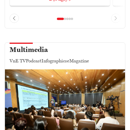
Multimedia
VnE TV
Podcast
Infographics
eMagazine