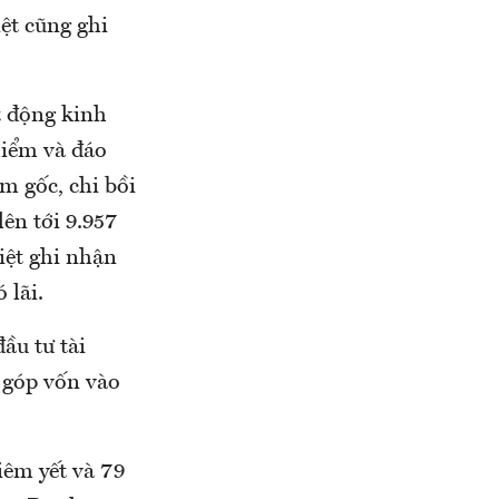
ệt cũng ghi
t động kinh
hiểm và đáo
m gốc, chi bồi
lên tới 9.957
iệt ghi nhận
 lãi.
ầu tư tài
à góp vốn vào
iêm yết và 79