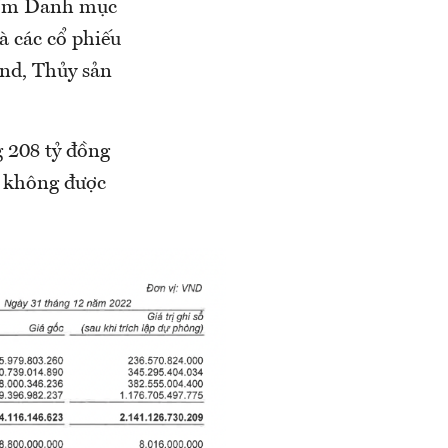
 gồm Danh mục
 các cổ phiếu
and, Thủy sản
 208 tỷ đồng
u không được