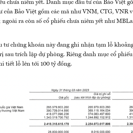
iếu chưa niêm yết. Danh mục đầu tư của Bảo Việt
tư của Bảo Việt gồm các mã như VNM, CTG, VNR và
; ngoài ra còn số cổ phiếu chưa niêm yết như MBL
ầu tư chứng khoán này đang ghi nhận tạm lỗ khoảng
trị sau trích lập dự phòng. Riêng danh mục cổ phiế
i tiết lỗ lên tới 100 tỷ đồng.