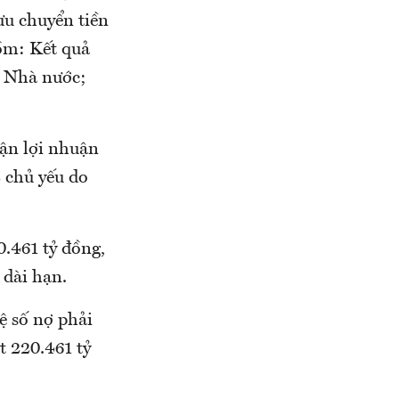
ưu chuyển tiền
ồm: Kết quả
h Nhà nước;
hận lợi nhuận
2 chủ yếu do
0.461 tỷ đồng,
 dài hạn.
ệ số nợ phải
t 220.461 tỷ