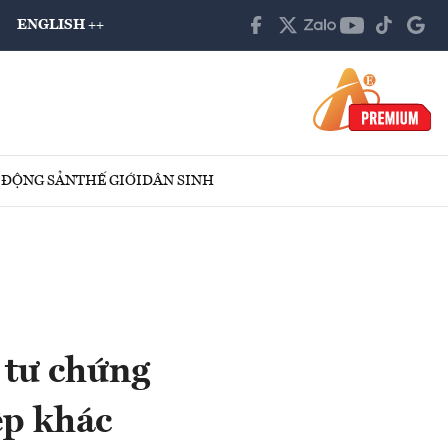
ENGLISH ++
 ĐỘNG SẢN
THẾ GIỚI
DÂN SINH
u tư chứng
ệp khác