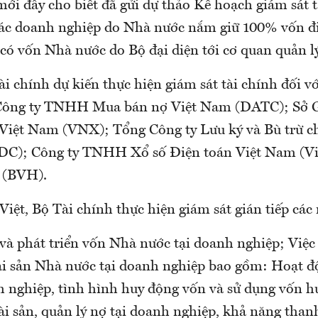
mới đây cho biết đã gửi dự thảo Kế hoạch giám sát 
các doanh nghiệp do Nhà nước nắm giữ 100% vốn đi
ó vốn Nhà nước do Bộ đại diện tới cơ quan quản lý 
i chính dự kiến thực hiện giám sát tài chính đối v
Công ty TNHH Mua bán nợ Việt Nam (DATC); Sở G
Việt Nam (VNX); Tổng Công ty Lưu ký và Bù trừ 
C); Công ty TNHH Xổ số Điện toán Việt Nam (Vie
 (BVH).
Việt, Bộ Tài chính thực hiện giám sát gián tiếp các
và phát triển vốn Nhà nước tại doanh nghiệp; Việc 
ài sản Nhà nước tại doanh nghiệp bao gồm: Hoạt đ
h nghiệp, tình hình huy động vốn và sử dụng vốn h
ài sản, quản lý nợ tại doanh nghiệp, khả năng than