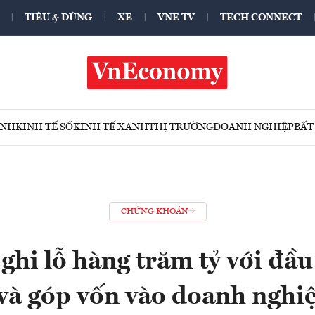
TIÊU & DÙNG
XE
VNE TV
TECH CONNECT
ÍNH
KINH TẾ SỐ
KINH TẾ XANH
THỊ TRƯỜNG
DOANH NGHIỆP
BẤT
CHỨNG KHOÁN
ghi lỗ hàng trăm tỷ với đầ
và góp vốn vào doanh nghi