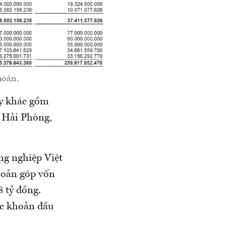
khoán.
ty khác gồm
 Hải Phòng,
ng nghiệp Việt
hoản góp vốn
 tỷ đồng.
ác khoản đầu