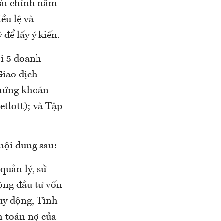
tài chính năm
ều lệ và
để lấy ý kiến.
ới 5 doanh
iao dịch
chứng khoán
tlott); và Tập
 nội dung sau:
quản lý, sử
ộng đầu tư vốn
uy động, Tình
h toán nợ của