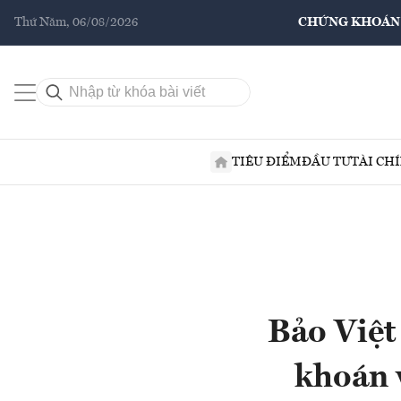
Thứ Năm, 06/08/2026
CHỨNG KHOÁN
TIÊU ĐIỂM
ĐẦU TƯ
TÀI CH
Bảo Việt 
khoán 