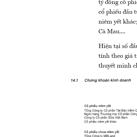
tỷ đồng cổ ph
cổ phiếu đầu 
niêm yết khác
Cà Mau....
Hiện tại số đ
tính theo giá 
thuyết minh ch