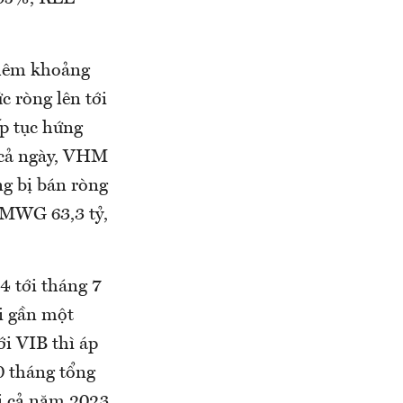
thêm khoảng
c ròng lên tới
ếp tục hứng
g cả ngày, VHM
g bị bán ròng
 MWG 63,3 tỷ,
4 tới tháng 7
ới gần một
ới VIB thì áp
0 tháng tổng
hi cả năm 2023