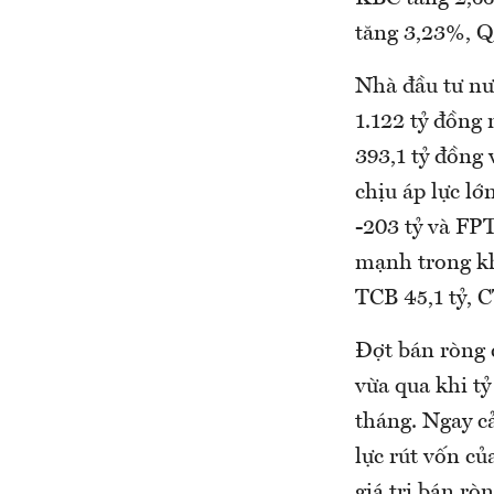
tăng 3,23%, 
Nhà đầu tư nư
1.122 tỷ đồng 
393,1 tỷ đồng
chịu áp lực l
-203 tỷ và FP
mạnh trong kh
TCB 45,1 tỷ, C
Đợt bán ròng 
vừa qua khi tỷ
tháng. Ngay cả
lực rút vốn củ
giá trị bán rò