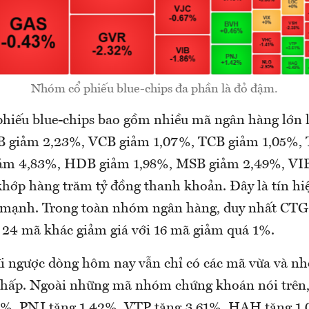
Nhóm cổ phiếu blue-chips đa phần là đỏ đậm.
 phiếu blue-chips bao gồm nhiều mã ngân hàng lớn l
PB giảm 2,23%, VCB giảm 1,07%, TCB giảm 1,05%,
iảm 4,83%, HDB giảm 1,98%, MSB giảm 2,49%, VIB 
hớp hàng trăm tỷ đồng thanh khoản. Đây là tín hiệ
t mạnh. Trong toàn nhóm ngân hàng, duy nhất CTG
i 24 mã khác giảm giá với 16 mã giảm quá 1%.
đi ngược dòng hôm nay vẫn chỉ có các mã vừa và nh
hấp. Ngoài những mã nhóm chứng khoán nói trên, 
6%, PNJ tăng 1,42%, VTP tăng 3,61%, HAH tăng 1