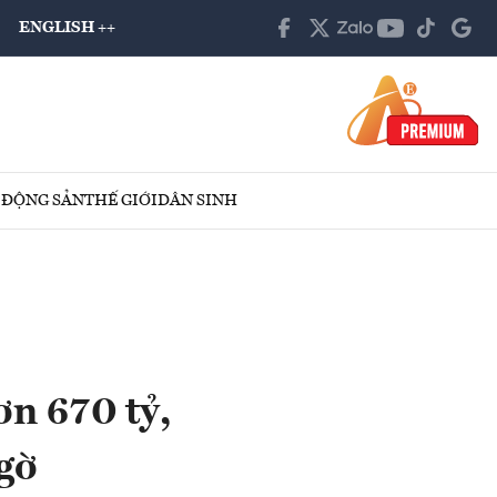
ENGLISH ++
 ĐỘNG SẢN
THẾ GIỚI
DÂN SINH
ơn 670 tỷ,
gờ