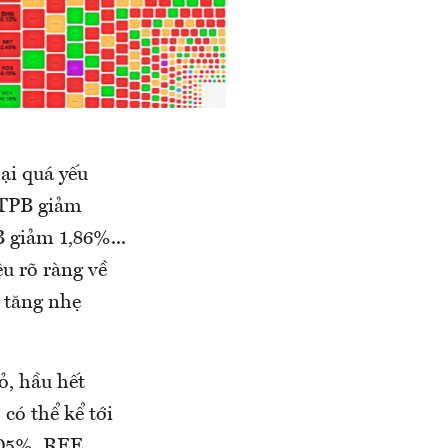
ại quá yếu
 TPB giảm
giảm 1,86%...
u rõ ràng về
 tăng nhẹ
ỏ, hầu hết
có thể kể tới
,05%, REE