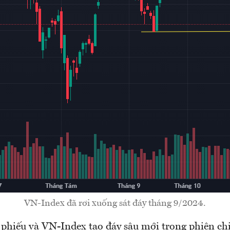
VN-Index đã rơi xuống sát đáy tháng 9/2024.
 phiếu và VN-Index tạo đáy sâu mới trong phiên ch