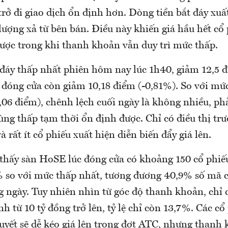
rở đi giao dịch ổn định hơn. Dòng tiền bắt đáy xuất
lượng xả từ bên bán. Điều này khiến giá hầu hết cổ
được trong khi thanh khoản vẫn duy trì mức thấp.
đáy thấp nhất phiên hôm nay lúc 1h40, giảm 12,5 đ
 đóng cửa còn giảm 10,18 điểm (-0,81%). So với mứ
9,06 điểm), chênh lệch cuối ngày là không nhiều, p
ùng thấp tạm thời ổn định được. Chỉ có điều thị tr
à rất ít cổ phiếu xuất hiện diễn biến đẩy giá lên.
thấy sàn HoSE lúc đóng cửa có khoảng 150 cổ phiếu
% so với mức thấp nhất, tương đương 40,9% số mã c
g ngày. Tuy nhiên nhìn từ góc độ thanh khoản, chỉ 
ệnh từ 10 tỷ đồng trở lên, tỷ lệ chỉ còn 13,7%. Các cổ
thuyết sẽ dễ kéo giá lên trong đợt ATC, nhưng than