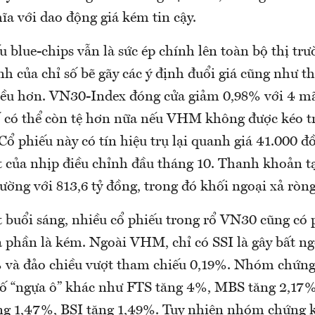
a với dao động giá kém tin cậy.
blue-chips vẫn là sức ép chính lên toàn bộ thị trư
 của chỉ số bẽ gãy các ý định đuổi giá cũng như t
iều hơn. VN30-Index đóng cửa giảm 0,98% với 4 m
 có thể còn tệ hơn nữa nếu VHM không được kéo tr
 Cổ phiếu này có tín hiệu trụ lại quanh giá 41.000 đ
 của nhịp điều chỉnh đầu tháng 10. Thanh khoản 
rường với 813,6 tỷ đồng, trong đó khối ngoại xả ròn
t buổi sáng, nhiều cổ phiếu trong rổ VN30 cũng có
phần là kém. Ngoài VHM, chỉ có SSI là gây bất ngờ
% và đảo chiều vượt tham chiếu 0,19%. Nhóm chứn
số “ngựa ô” khác như FTS tăng 4%, MBS tăng 2,17
ng 1,47%, BSI tăng 1,49%. Tuy nhiên nhóm chứng