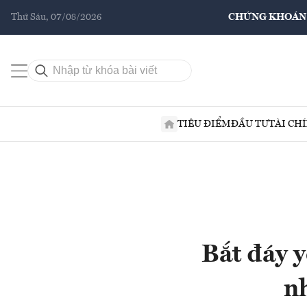
Thứ Sáu, 07/08/2026
CHỨNG KHOÁN
TIÊU ĐIỂM
ĐẦU TƯ
TÀI CH
Bắt đáy y
n