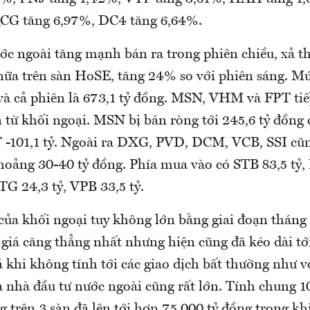
QCG tăng 6,97%, DC4 tăng 6,64%.
ớc ngoài tăng mạnh bán ra trong phiên chiều, xả 
nữa trên sàn HoSE, tăng 24% so với phiên sáng. Mứ
 và cả phiên là 673,1 tỷ đồng. MSN, VHM và FPT ti
ớn từ khối ngoại. MSN bị bán ròng tới 245,6 tỷ đồn
T -101,1 tỷ. Ngoài ra DXG, PVD, DCM, VCB, SSI cũn
oảng 30-40 tỷ đồng. Phía mua vào có STB 83,5 tỷ,
TG 24,3 tỷ, VPB 33,5 tỷ.
của khối ngoại tuy không lớn bằng giai đoạn tháng 
 giá căng thẳng nhất nhưng hiện cũng đã kéo dài t
 khi không tính tới các giao dịch bất thường như v
a nhà đầu tư nước ngoài cũng rất lớn. Tính chung 1
ng trên 3 sàn đã lên tới hơn 75.000 tỷ đồng trong k