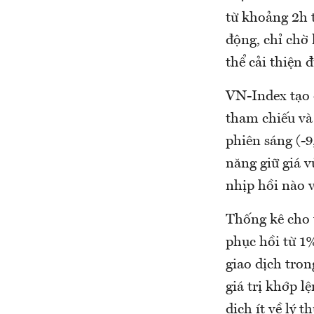
từ khoảng 2h t
động, chỉ chờ 
thể cải thiện 
VN-Index tạo 
tham chiếu và
phiên sáng (-
năng giữ giá v
nhịp hồi nào v
Thống kê cho 
phục hồi từ 1
giao dịch tron
giá trị khớp l
dịch ít về lý 