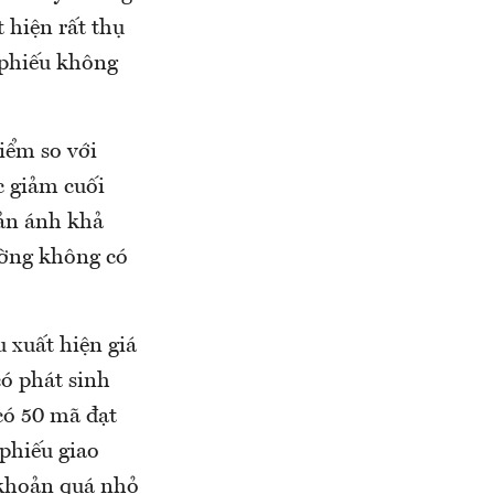
 hiện rất thụ
 phiếu không
iểm so với
c giảm cuối
hản ánh khả
ường không có
 xuất hiện giá
ó phát sinh
có 50 mã đạt
 phiếu giao
h khoản quá nhỏ