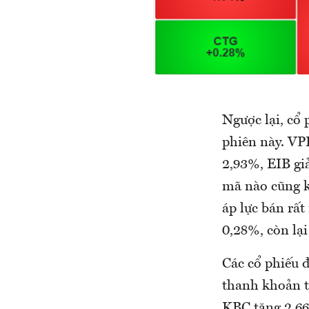
Ngược lại, cổ
phiên này. V
2,93%, EIB g
mã nào cũng k
áp lực bán rấ
0,28%, còn lạ
Các cổ phiếu 
thanh khoản t
KBC tăng 2,6