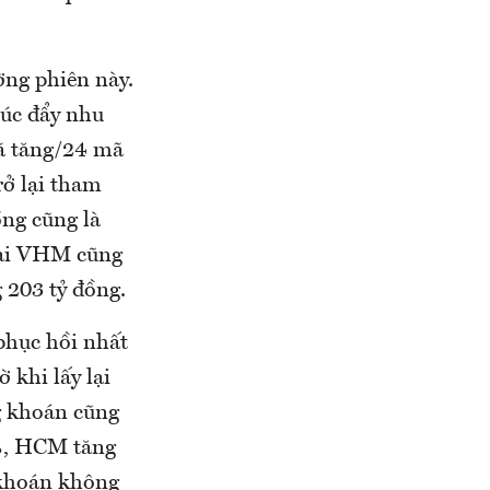
ờng phiên này.
húc đẩy nhu
ã tăng/24 mã
ở lại tham
ồng cũng là
tại VHM cũng
g 203 tỷ đồng.
 phục hồi nhất
 khi lấy lại
g khoán cũng
%, HCM tăng
 khoán không