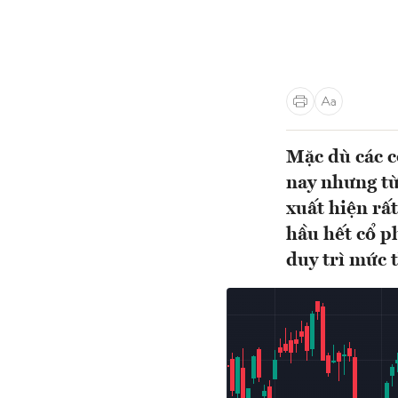
Mặc dù các c
nay nhưng từ
xuất hiện rấ
hầu hết cổ p
duy trì mức t