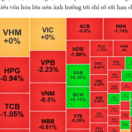
iếu vốn hóa lớn nên ảnh hưởng tới chỉ số rất hạn c