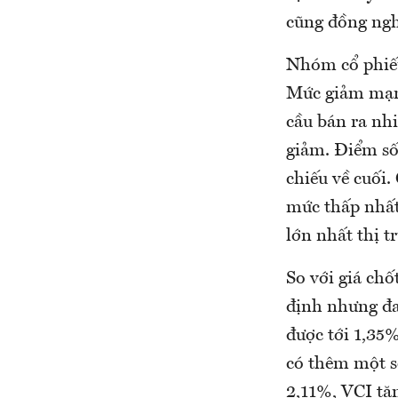
cũng đồng nghĩ
Nhóm cổ phiếu 
Mức giảm mạnh
cầu bán ra nh
giảm. Điểm số
chiếu về cuối.
mức thấp nhất
lớn nhất thị t
So với giá chố
định nhưng đa 
được tới 1,35
có thêm một 
2,11%, VCI tă