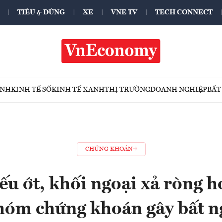
TIÊU & DÙNG
XE
VNE TV
TECH CONNECT
ÍNH
KINH TẾ SỐ
KINH TẾ XANH
THỊ TRƯỜNG
DOANH NGHIỆP
BẤT
CHỨNG KHOÁN
ếu ớt, khối ngoại xả ròng h
hóm chứng khoán gây bất n