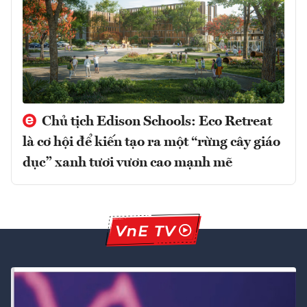
Chủ tịch Edison Schools: Eco Retreat
là cơ hội để kiến tạo ra một “rừng cây giáo
dục” xanh tươi vươn cao mạnh mẽ