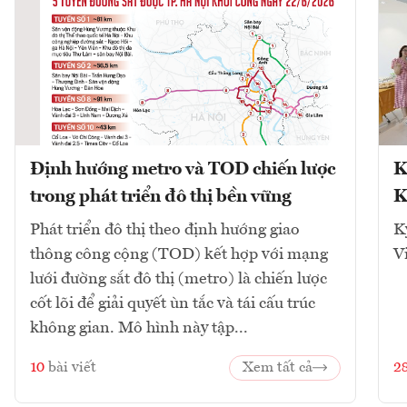
Định hướng metro và TOD chiến lược
K
trong phát triển đô thị bền vững
K
Phát triển đô thị theo định hướng giao
K
thông công cộng (TOD) kết hợp với mạng
V
lưới đường sắt đô thị (metro) là chiến lược
cốt lõi để giải quyết ùn tắc và tái cấu trúc
không gian. Mô hình này tập...
10
bài viết
Xem tất cả
2