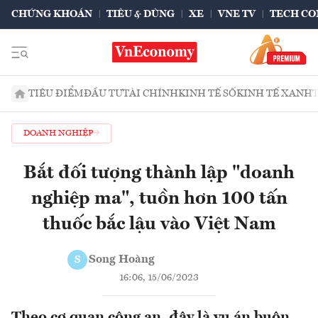
CHỨNG KHOÁN
TIÊU & DÙNG
XE
VNE TV
TECH CO
TIÊU ĐIỂM
ĐẦU TƯ
TÀI CHÍNH
KINH TẾ SỐ
KINH TẾ XANH
DOANH NGHIỆP
Bắt đối tượng thành lập "doanh
nghiệp ma", tuồn hơn 100 tấn
thuốc bắc lậu vào Việt Nam
Song Hoàng
S
16:06, 15/06/2023
Theo cơ quan công an, đây là vụ án buôn