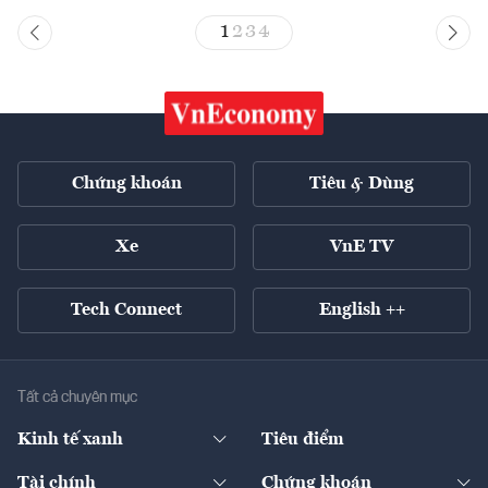
1
2
3
4
Chứng khoán
Tiêu & Dùng
Xe
VnE TV
Tech Connect
English ++
Tất cả chuyên mục
Kinh tế xanh
Tiêu điểm
Chuyển động xanh
Tài chính
Chứng khoán