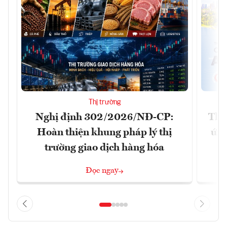
Thị trường
Nghị định 302/2026/NĐ-CP:
Tha
Hoàn thiện khung pháp lý thị
ứng
trường giao dịch hàng hóa
Đọc ngay