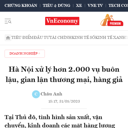
CHỨNG KHOÁN
TIÊU & DÙNG
XE
VNE TV
TECH CO
TIÊU ĐIỂM
ĐẦU TƯ
TÀI CHÍNH
KINH TẾ SỐ
KINH TẾ XANH
DOANH NGHIỆP
Hà Nội xử lý hơn 2.000 vụ buôn
lậu, gian lận thương mại, hàng giả
Châu Anh
C
18:17, 31/05/2023
Tại Thủ đô, tình hình sản xuất, vận
chuyển, kinh doanh các mặt hàng lương