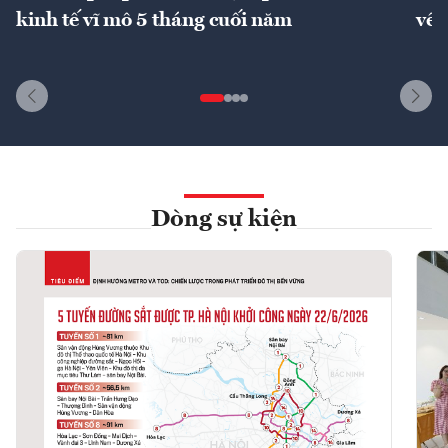
kinh tế vĩ mô 5 tháng cuối năm
về 
Dòng sự kiện