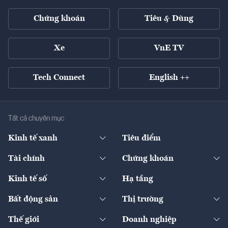
Chứng khoán
Tiêu & Dùng
Xe
VnE TV
Tech Connect
English ++
Tất cả chuyên mục
Kinh tế xanh
Tiêu điểm
Chuyển động xanh
Tài chính
Chứng khoán
Pháp lý
Ngân hàng
Doanh nghiệp niêm yết
Kinh tế số
Hạ tầng
Thương hiệu xanh
Thị trường vốn
Thị trường
Sản phẩm - Thị trường
Bất động sản
Thị trường
Diễn đàn
Thuế
Đầu tư
Tài sản số
Chính sách
Xuất nhập khẩu
Thế giới
Doanh nghiệp
Bảo hiểm
Quốc tế
Dịch vụ số