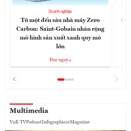
Doanh nghiệp
Từ một đến sáu nhà máy Zero
Giã
Carbon: Saint-Gobain nhân rộng
t
mô hình sản xuất xanh quy mô
lớn
Đọc ngay
Multimedia
VnE TV
Podcast
Infographics
eMagazine