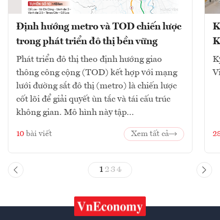
Định hướng metro và TOD chiến lược
K
trong phát triển đô thị bền vững
K
Phát triển đô thị theo định hướng giao
K
thông công cộng (TOD) kết hợp với mạng
V
lưới đường sắt đô thị (metro) là chiến lược
cốt lõi để giải quyết ùn tắc và tái cấu trúc
không gian. Mô hình này tập...
10
bài viết
Xem tất cả
2
1
2
3
4