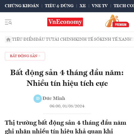
CHỨNG KHOÁN
TIÊU & DÙNG
XE
VNE TV
TECH CO
TIÊU ĐIỂM
ĐẦU TƯ
TÀI CHÍNH
KINH TẾ SỐ
KINH TẾ XANH
BẤT ĐỘNG SẢN
Bất động sản 4 tháng đầu năm:
Nhiều tín hiệu tích cực
Đức Minh
Đ
06:00, 01/05/2024
Thị trường bất động sản 4 tháng đầu năm
ghi nhận nhiều tín hiệu khả quan khi