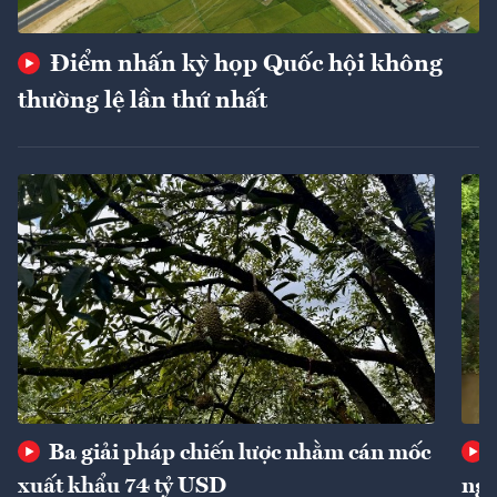
Điểm nhấn kỳ họp Quốc hội không
thường lệ lần thứ nhất
Ba giải pháp chiến lược nhằm cán mốc
xuất khẩu 74 tỷ USD
ngu