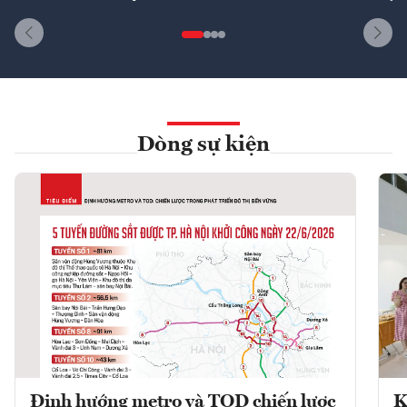
Dòng sự kiện
Định hướng metro và TOD chiến lược
K