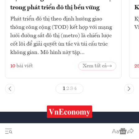
trong phát triển đô thị bền vững
K
Phát triển đô thị theo định hướng giao
K
thông công cộng (TOD) kết hợp với mạng
V
lưới đường sắt đô thị (metro) là chiến lược
cốt lõi để giải quyết ùn tắc và tái cấu trúc
không gian. Mô hình này tập...
10
bài viết
Xem tất cả
2
1
2
3
4
Chứng khoán
Tiêu & Dùng