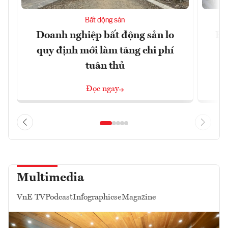
Bất động sản
Doanh nghiệp bất động sản lo
Hà
quy định mới làm tăng chi phí
tuân thủ
Đọc ngay
Multimedia
VnE TV
Podcast
Infographics
eMagazine