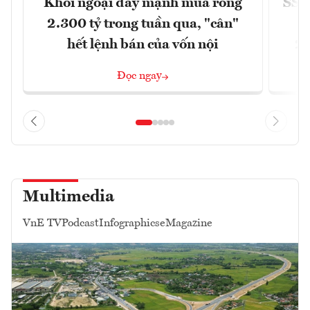
Khối ngoại đẩy mạnh mua ròng
SSI 
2.300 tỷ trong tuần qua, "cân"
hết lệnh bán của vốn nội
2/
Đọc ngay
Multimedia
VnE TV
Podcast
Infographics
eMagazine