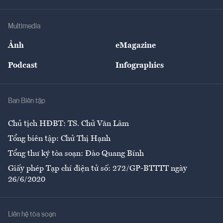
Hạ tầng
Sức khỏe
Khung pháp lý
Doanh nghiệp
Địa phương
Thị trường
Bảo hiểm
Multimedia
Sự kiện
Nhân lực
Ảnh
eMagazine
Đẹp +
An sinh
Podcast
Infographics
Giải trí
Y tế
Nhà
Ban Biên tập
Ẩm thực
Chủ tịch HĐBT: TS. Chử Văn Lâm
Tổng biên tập: Chử Thị Hạnh
Tổng thư ký tòa soạn: Đào Quang Bính
Giấy phép Tạp chí điện tử số: 272/GP-BTTTT ngày
26/6/2020
Liên hệ tòa soạn