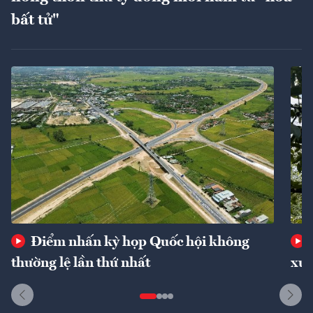
bất tử"
Điểm nhấn kỳ họp Quốc hội không
thường lệ lần thứ nhất
xuấ