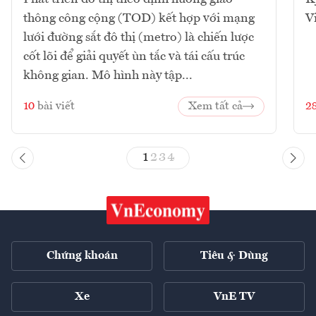
thông công cộng (TOD) kết hợp với mạng
V
lưới đường sắt đô thị (metro) là chiến lược
cốt lõi để giải quyết ùn tắc và tái cấu trúc
không gian. Mô hình này tập...
10
bài viết
Xem tất cả
2
1
2
3
4
Chứng khoán
Tiêu & Dùng
Xe
VnE TV