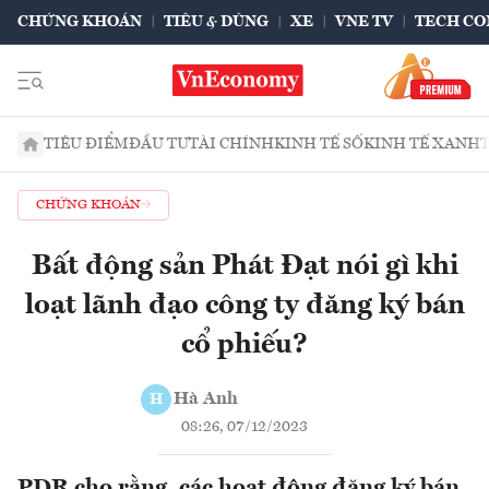
CHỨNG KHOÁN
TIÊU & DÙNG
XE
VNE TV
TECH CO
TIÊU ĐIỂM
ĐẦU TƯ
TÀI CHÍNH
KINH TẾ SỐ
KINH TẾ XANH
CHỨNG KHOÁN
Bất động sản Phát Đạt nói gì khi
loạt lãnh đạo công ty đăng ký bán
cổ phiếu?
Hà Anh
H
08:26, 07/12/2023
PDR cho rằng, các hoạt động đăng ký bán