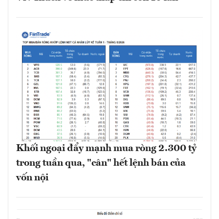
Khối ngoại đẩy mạnh mua ròng 2.300 tỷ
trong tuần qua, "cân" hết lệnh bán của
vốn nội