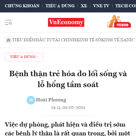
CHỨNG KHOÁN
TIÊU & DÙNG
XE
VNE TV
TECH CO
TIÊU ĐIỂM
ĐẦU TƯ
TÀI CHÍNH
KINH TẾ SỐ
KINH TẾ XANH
TIÊU & DÙNG
Bệnh thận trẻ hóa do lối sống và
lỗ hổng tầm soát
Hoài Phương
H
14:11, 03/07/2025
Việc dự phòng, phát hiện và điều trị sớm
các bệnh lý thận là rất quan trọng, bởi một