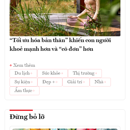
“Tối ưu hóa bản thân” khiến con người
khoẻ mạnh hơn và “cô đơn” hơn
Xem thêm
Du lịch
Sức khỏe
Thị trường
Sự kiện
Đẹp +
Giải trí
Nhà
Ẩm thực
Đừng bỏ lỡ