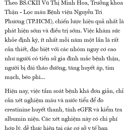
Theo BS.CKII Vũ Thị Minh Hoa, Trưởng khoa
Thận - Lọc máu Bệnh viện Nguyễn Tri
Phương (TP.HCM), chiến lược hiệu quả nhất là
phát hiện sớm và điều trị sớm. Việc khám sức
khỏe định kỳ, ít nhất mỗi năm một lần là rất
cần thiết, đặc biệt với các nhóm nguy cơ cao
như người có tiền sử gia đình mắc bệnh thận,
người bị đái tháo đường, tăng huyết áp, tim
mạch, béo phì...
Hiện nay, việc tầm soát bệnh khá đơn giản, chỉ
cần xét nghiệm máu và nước tiểu để đo
creatinine huyết thanh, tính eGFR và kiểm tra
albumin niệu. Các xét nghiệm này có chi phí
hợp lý, dễ thực hiện tại các cơ sở y tế ban