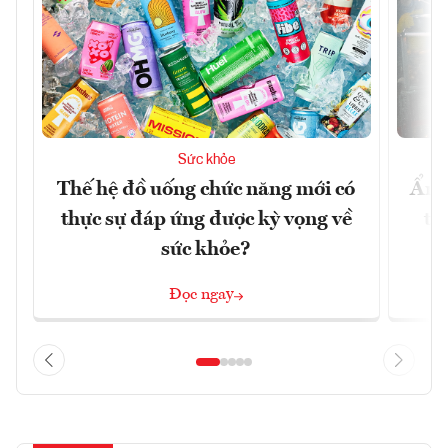
Sức khỏe
Thế hệ đồ uống chức năng mới có
Ẩm 
thực sự đáp ứng được kỳ vọng về
tê
sức khỏe?
Đọc ngay