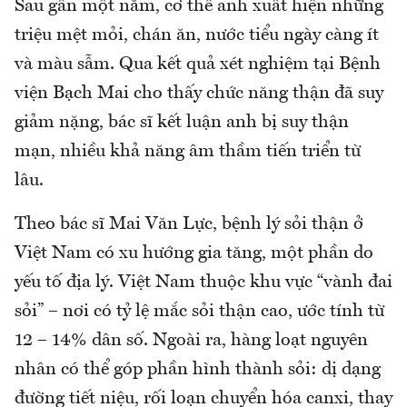
Sau gần một năm, cơ thể anh xuất hiện những
triệu mệt mỏi, chán ăn, nước tiểu ngày càng ít
và màu sẫm. Qua kết quả xét nghiệm tại Bệnh
viện Bạch Mai cho thấy chức năng thận đã suy
giảm nặng, bác sĩ kết luận anh bị suy thận
mạn, nhiều khả năng âm thầm tiến triển từ
lâu.
Theo bác sĩ Mai Văn Lực, bệnh lý sỏi thận ở
Việt Nam có xu hướng gia tăng, một phần do
yếu tố địa lý. Việt Nam thuộc khu vực “vành đai
sỏi” – nơi có tỷ lệ mắc sỏi thận cao, ước tính từ
12 – 14% dân số. Ngoài ra, hàng loạt nguyên
nhân có thể góp phần hình thành sỏi: dị dạng
đường tiết niệu, rối loạn chuyển hóa canxi, thay