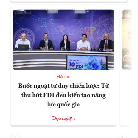
Đầu tư
Bước ngoặt tư duy chiến lược: Từ
Đ
thu hút FDI đến kiến tạo năng
h
lực quốc gia
Đọc ngay