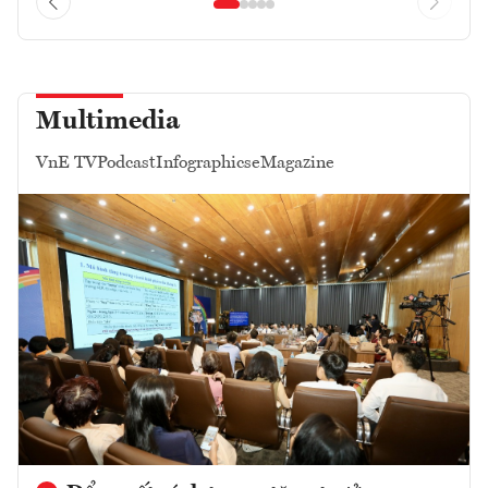
Multimedia
VnE TV
Podcast
Infographics
eMagazine