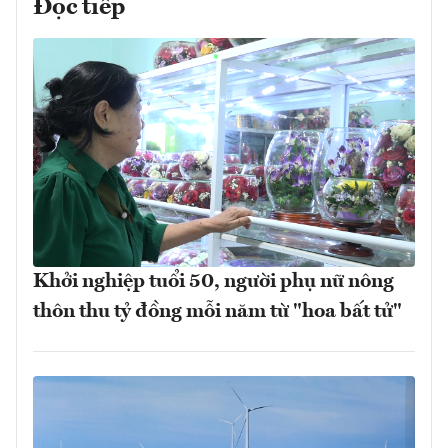
Đọc tiếp
Khởi nghiệp tuổi 50, người phụ nữ nông
thôn thu tỷ đồng mỗi năm từ "hoa bất tử"