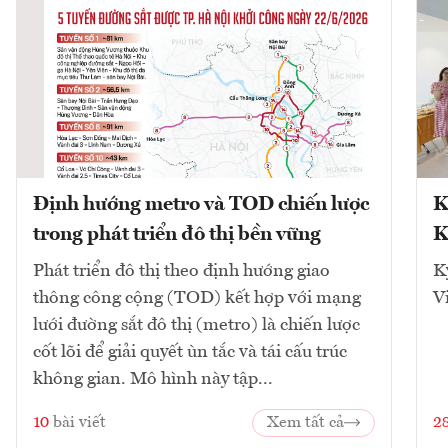
Định hướng metro và TOD chiến lược
K
trong phát triển đô thị bền vững
K
Phát triển đô thị theo định hướng giao
K
thông công cộng (TOD) kết hợp với mạng
V
lưới đường sắt đô thị (metro) là chiến lược
cốt lõi để giải quyết ùn tắc và tái cấu trúc
không gian. Mô hình này tập...
10
bài viết
Xem tất cả
2