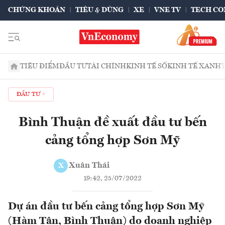
CHỨNG KHOÁN
TIÊU & DÙNG
XE
VNE TV
TECH CO
TIÊU ĐIỂM
ĐẦU TƯ
TÀI CHÍNH
KINH TẾ SỐ
KINH TẾ XANH
ĐẦU TƯ
Bình Thuận đề xuất đầu tư bến
cảng tổng hợp Sơn Mỹ
Xuân Thái
X
19:42, 25/07/2022
Dự án đầu tư bến cảng tổng hợp Sơn Mỹ
(Hàm Tân, Bình Thuận) do doanh nghiệp