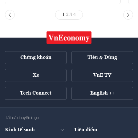
1
2
3
4
Chứng khoán
Tiêu & Dùng
Xe
VnE TV
Tech Connect
English ++
Tất cả chuyên mục
Kinh tế xanh
Tiêu điểm