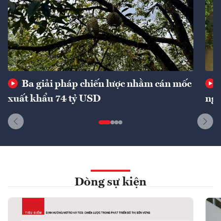
Ba giải pháp chiến lược nhằm cán mốc
xuất khẩu 74 tỷ USD
ngu
Dòng sự kiện