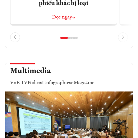
phiếu khác bị loại
Đọc ngay
Multimedia
VnE TV
Podcast
Infographics
eMagazine