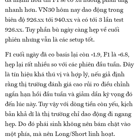
đã mạnh hơn thì F1 sẽ có xu hướng phản ứng
nhanh hơn. VN30 hôm nay dao động trong
biên độ 926.xx tới 940.xx và có tới 3 lần test
926.xx. Tuy phần bù ngày càng hẹp về cuối
phiên nhưng vẫn là các setup tốt.
F1 cuối ngày đã co basis lại còn -1.9, F1 là -6.8,
hẹp lại rất nhiều so với các phiên đầu tuần. Đây
là tín hiệu khá thú vị và hợp lý, nếu giả định
rằng thị trường đánh giá cao rủi ro điều chỉnh
ngắn hạn hồi đầu tuần và giảm dần kỳ vọng đó
đến lúc này. Tuy vậy với dòng tiền còn yếu, kịch
bản khả dĩ là thị trường chỉ dao động đi ngang
hẹp. Do đó phái sinh không nên bám chặt vào
một phía, mà nên Long/Short linh hoạt.