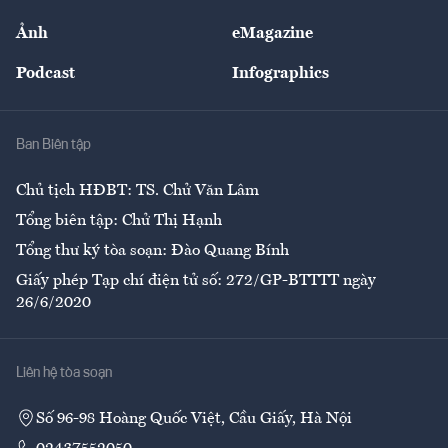
Sự kiện
Nhân lực
Ảnh
eMagazine
Đẹp +
An sinh
Podcast
Infographics
Giải trí
Y tế
Nhà
Ban Biên tập
Ẩm thực
Chủ tịch HĐBT: TS. Chử Văn Lâm
Tổng biên tập: Chử Thị Hạnh
Tổng thư ký tòa soạn: Đào Quang Bính
Giấy phép Tạp chí điện tử số: 272/GP-BTTTT ngày
26/6/2020
Liên hệ tòa soạn
Số 96-98 Hoàng Quốc Việt, Cầu Giấy, Hà Nội