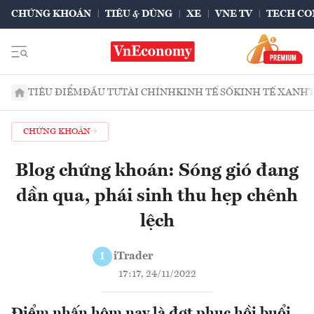
CHỨNG KHOÁN
TIÊU & DÙNG
XE
VNE TV
TECH CO
TIÊU ĐIỂM
ĐẦU TƯ
TÀI CHÍNH
KINH TẾ SỐ
KINH TẾ XANH
CHỨNG KHOÁN
Blog chứng khoán: Sóng gió đang
dần qua, phái sinh thu hẹp chênh
lệch
iTrader
I
17:17, 24/11/2022
Điểm nhấn hôm nay là đợt phục hồi buổi