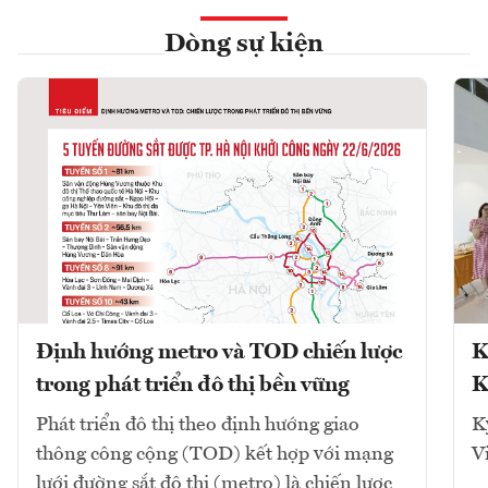
Dòng sự kiện
Định hướng metro và TOD chiến lược
K
trong phát triển đô thị bền vững
K
Phát triển đô thị theo định hướng giao
K
thông công cộng (TOD) kết hợp với mạng
V
lưới đường sắt đô thị (metro) là chiến lược