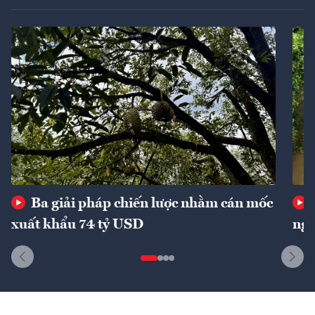
Ba giải pháp chiến lược nhằm cán mốc
xuất khẩu 74 tỷ USD
ngu