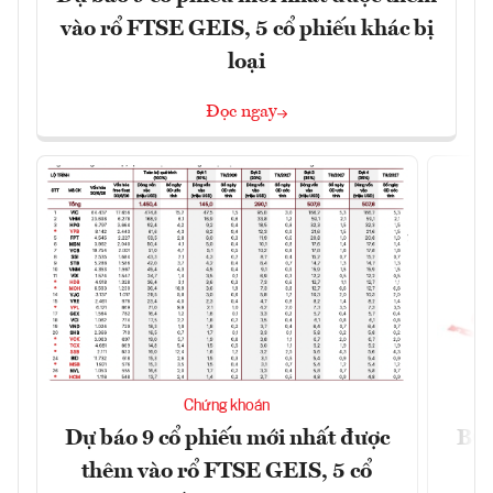
vào rổ FTSE GEIS, 5 cổ phiếu khác bị
loại
Đọc ngay
Chứng khoán
Dự báo 9 cổ phiếu mới nhất được
BCG
thêm vào rổ FTSE GEIS, 5 cổ