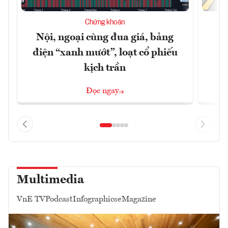
Chứng khoán
Nội, ngoại cùng đua giá, bảng
B
điện “xanh mướt”, loạt cổ phiếu
kịch trần
Đọc ngay
Multimedia
VnE TV
Podcast
Infographics
eMagazine