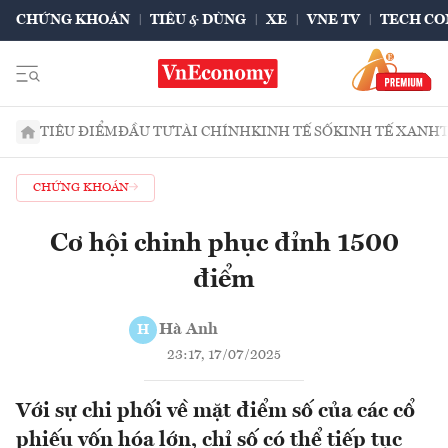
CHỨNG KHOÁN
TIÊU & DÙNG
XE
VNE TV
TECH CO
TIÊU ĐIỂM
ĐẦU TƯ
TÀI CHÍNH
KINH TẾ SỐ
KINH TẾ XANH
CHỨNG KHOÁN
Cơ hội chinh phục đỉnh 1500
điểm
Hà Anh
H
23:17, 17/07/2025
Với sự chi phối về mặt điểm số của các cổ
phiếu vốn hóa lớn, chỉ số có thể tiếp tục