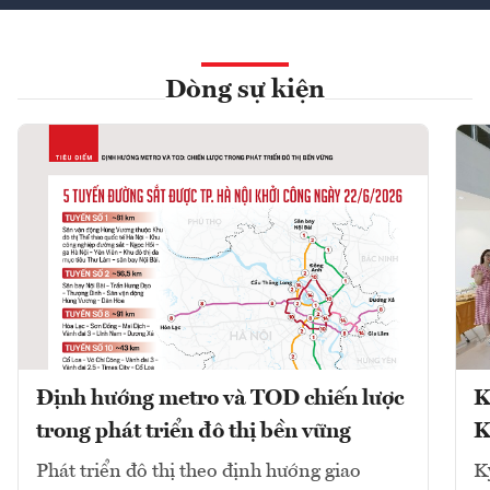
Dòng sự kiện
Định hướng metro và TOD chiến lược
K
trong phát triển đô thị bền vững
K
Phát triển đô thị theo định hướng giao
K