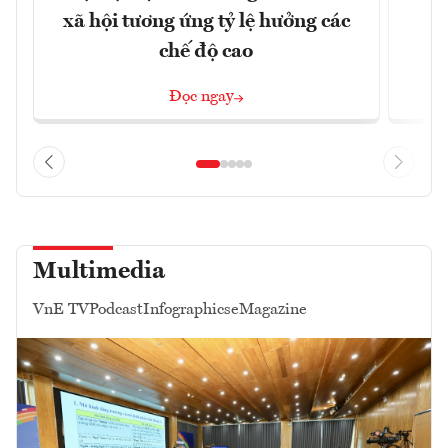
xã hội tương ứng tỷ lệ hưởng các
p
chế độ cao
Đọc ngay
Multimedia
VnE TV
Podcast
Infographics
eMagazine