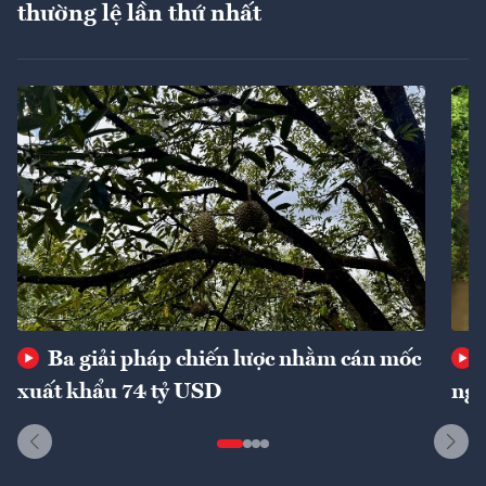
thường lệ lần thứ nhất
Ba giải pháp chiến lược nhằm cán mốc
xuất khẩu 74 tỷ USD
ngu