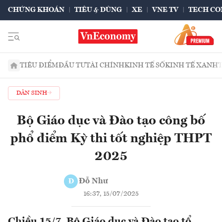
CHỨNG KHOÁN
TIÊU & DÙNG
XE
VNE TV
TECH CO
TIÊU ĐIỂM
ĐẦU TƯ
TÀI CHÍNH
KINH TẾ SỐ
KINH TẾ XANH
DÂN SINH
Bộ Giáo dục và Đào tạo công bố
phổ điểm Kỳ thi tốt nghiệp THPT
2025
Đỗ Như
Đ
16:37, 15/07/2025
Chiều 15/7, Bộ Giáo dục và Đào tạo tổ