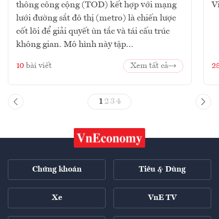
thông công cộng (TOD) kết hợp với mạng
V
lưới đường sắt đô thị (metro) là chiến lược
cốt lõi để giải quyết ùn tắc và tái cấu trúc
không gian. Mô hình này tập...
10
bài viết
Xem tất cả
2
1
2
3
4
Chứng khoán
Tiêu & Dùng
Xe
VnE TV