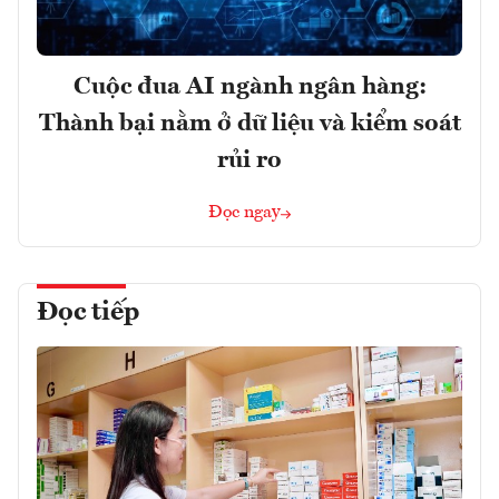
Cuộc đua AI ngành ngân hàng:
Thành bại nằm ở dữ liệu và kiểm soát
rủi ro
Đọc ngay
Đọc tiếp