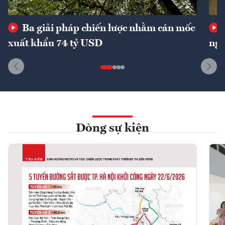
Ba giải pháp chiến lược nhằm cán mốc
xuất khẩu 74 tỷ USD
ngu
Dòng sự kiện