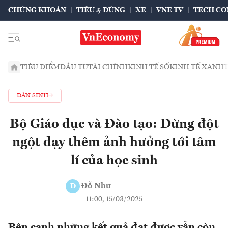
CHỨNG KHOÁN
TIÊU & DÙNG
XE
VNE TV
TECH CO
TIÊU ĐIỂM
ĐẦU TƯ
TÀI CHÍNH
KINH TẾ SỐ
KINH TẾ XANH
DÂN SINH
Bộ Giáo dục và Đào tạo: Dừng đột
ngột dạy thêm ảnh hưởng tới tâm
lí của học sinh
Đỗ Như
Đ
11:00, 15/03/2025
Bên cạnh những kết quả đạt được vẫn còn