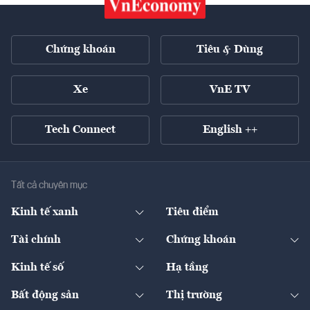
Chứng khoán
Tiêu & Dùng
Xe
VnE TV
Tech Connect
English ++
Tất cả chuyên mục
Kinh tế xanh
Tiêu điểm
Chuyển động xanh
Tài chính
Chứng khoán
Pháp lý
Ngân hàng
Doanh nghiệp niêm yết
Kinh tế số
Hạ tầng
Thương hiệu xanh
Thị trường vốn
Thị trường
Sản phẩm - Thị trường
Bất động sản
Thị trường
Diễn đàn
Thuế
Đầu tư