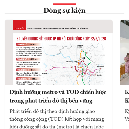
Dòng sự kiện
Định hướng metro và TOD chiến lược
K
trong phát triển đô thị bền vững
K
Phát triển đô thị theo định hướng giao
K
thông công cộng (TOD) kết hợp với mạng
V
lưới đường sắt đô thị (metro) là chiến lược