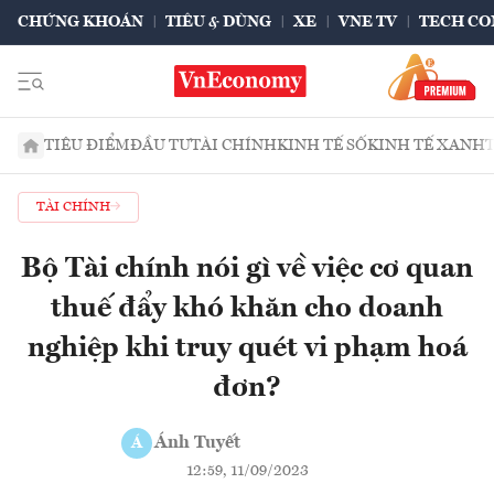
CHỨNG KHOÁN
TIÊU & DÙNG
XE
VNE TV
TECH CO
TIÊU ĐIỂM
ĐẦU TƯ
TÀI CHÍNH
KINH TẾ SỐ
KINH TẾ XANH
TÀI CHÍNH
Bộ Tài chính nói gì về việc cơ quan
thuế đẩy khó khăn cho doanh
nghiệp khi truy quét vi phạm hoá
đơn?
Ánh Tuyết
Á
12:59, 11/09/2023