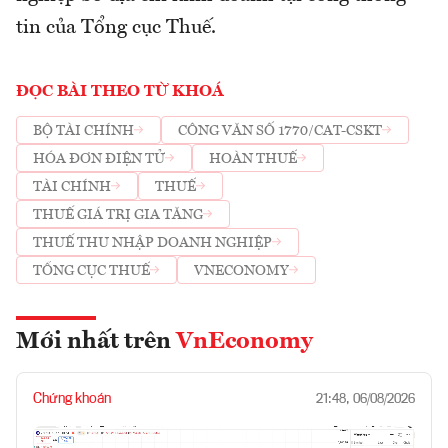
tin của Tổng cục Thuế.
ĐỌC BÀI THEO TỪ KHOÁ
BỘ TÀI CHÍNH
CÔNG VĂN SỐ 1770/CAT-CSKT
HÓA ĐƠN ĐIỆN TỬ
HOÀN THUẾ
TÀI CHÍNH
THUẾ
THUẾ GIÁ TRỊ GIA TĂNG
THUẾ THU NHẬP DOANH NGHIỆP
TỔNG CỤC THUẾ
VNECONOMY
Mới nhất trên
VnEconomy
Chứng khoán
21:48, 06/08/2026