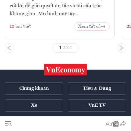
cốt lõi để giải quyết ùn tắc và tái cấu trúc
không gian. Mô hình này tập...
10
bài viết
Xem tất cả
2
1
2
3
4
Chứng khoán
Tiêu & Dùng
Xe
VnE TV
Tech Connect
English ++