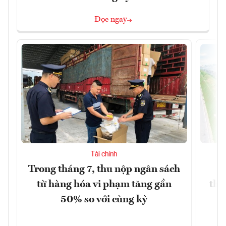
Đọc ngay
Tài chính
Trong tháng 7, thu nộp ngân sách
G
từ hàng hóa vi phạm tăng gần
thá
50% so với cùng kỳ