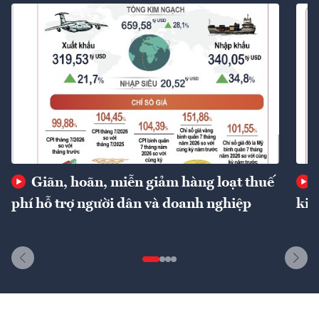
Giãn, hoãn, miễn giảm hàng loạt thuế
phí hỗ trợ người dân và doanh nghiệp
kin