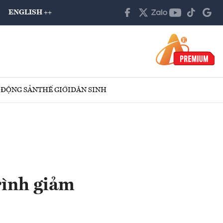
ENGLISH ++
 ĐỘNG SẢN
THẾ GIỚI
DÂN SINH
rình giảm