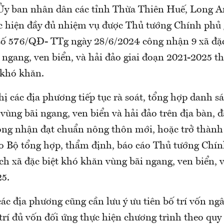
Ủy ban nhân dân các tỉnh Thừa Thiên Huế, Long An
c hiện đầy đủ nhiệm vụ được Thủ tướng Chính phủ g
số 576/QĐ- TTg ngày 28/6/2024 công nhận 9 xã đặc
ngang, ven biển, và hải đảo giai đoạn 2021-2025 th
 khó khăn.
ị các địa phương tiếp tục rà soát, tổng hợp danh sá
vùng bãi ngang, ven biển và hải đảo trên địa bàn, 
ng nhận đạt chuẩn nông thôn mới, hoặc trở thành
áo Bộ tổng hợp, thẩm định, báo cáo Thủ tướng Chín
h xã đặc biệt khó khăn vùng bãi ngang, ven biển, v
5.
ác địa phương cũng cần lưu ý ưu tiên bố trí vốn ng
rí đủ vốn đối ứng thực hiện chương trình theo quy 