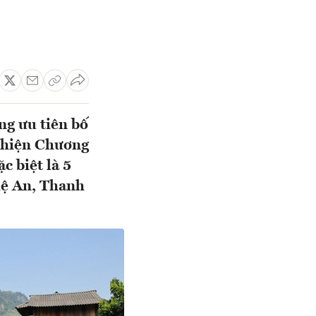
ng ưu tiên bố
c hiện Chương
c biệt là 5
hệ An, Thanh