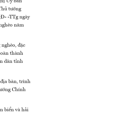
hị Ủy ban
Thủ tướng
QĐ- -TTg ngày
 nghèo năm
g nghèo, đặc
 hoàn thành
n dân tỉnh
địa bàn, trình
tướng Chính
n biển và hải