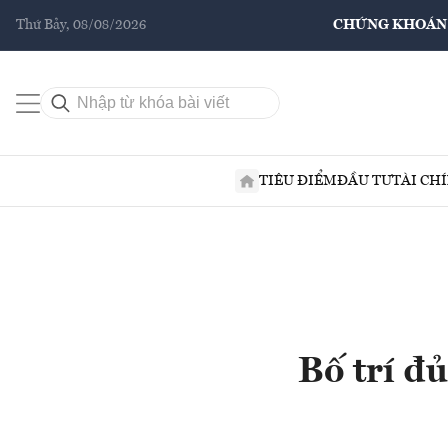
Thứ Bảy, 08/08/2026
CHỨNG KHOÁN
TIÊU ĐIỂM
ĐẦU TƯ
TÀI CH
Bố trí đ