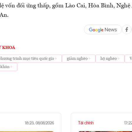
tỷ lệ vốn đối ứng thấp, gồm Lào Cai, Hòa Bình, Ngh
An.
Ừ KHOÁ
chương trình mục tiêu quốc gia
giảm nghèo
hộ nghèo
V
 khăn
Tài chính
18:23, 08/08/2026
17:2