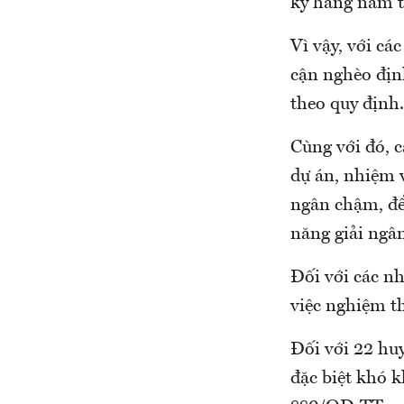
kỳ hằng năm t
Vì vậy, với cá
cận nghèo địn
theo quy định.
Cùng với đó, c
dự án, nhiệm v
ngân chậm, để 
năng giải ngâ
Đối với các n
việc nghiệm th
Đối với 22 huy
đặc biệt khó 