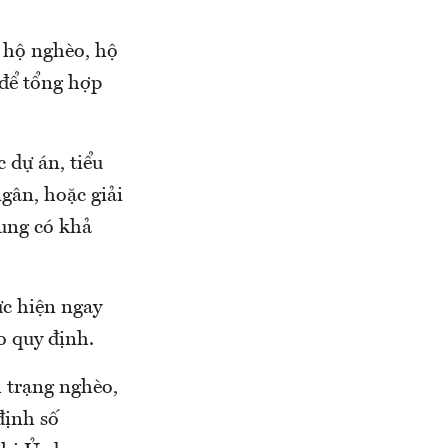
t hộ nghèo, hộ
 để tổng hợp
 dự án, tiểu
gân, hoặc giải
dung có khả
ực hiện ngay
o quy định.
h trạng nghèo,
định số