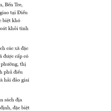
, Bến Tre,
iao tại Điều
 biệt khó
oát khỏi tình
ch các xã đặc
đã được cấp có
 phường, thị
h phủ điều
à hải đảo giai
ân sách địa
định, đặc biệt