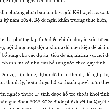
hực hiện từ ngày 1/9 mỗi năm.
c địa phương chưa ban hành và gửi Kế hoạch rà soá
h kỳ năm 2024, Bộ đề nghị khẩn trương thực hiện,
ác địa phương kịp thời điều chỉnh chuyển vốn từ các
ụ, nội dung hoạt động không đủ điều kiện để giải n
bổ sung cho các dự án, tiểu dự án, nhiệm vụ, nội 
n nhanh, và có nhu cầu bổ sung vốn theo quy định.
hiệm vụ, nội dung, dự án đã hoàn thành, đề nghị th
u, thanh lý, hoàn thiện hồ sơ thanh quyết toán the
ện nghèo thuộc 17 tỉnh được hỗ trợ thoát khỏi tìn
khăn giai đoạn 2022-2025 được phê duyệt tại Quyết 