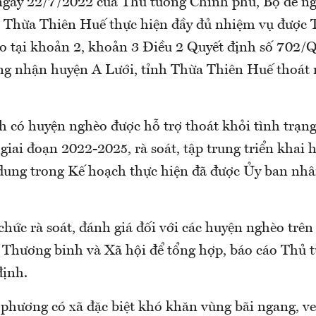
gày 22/7/2022 của Thủ tướng Chính phủ, Bộ đề ng
 Thừa Thiên Huế thực hiện đầy đủ nhiệm vụ được 
o tại khoản 2, khoản 3 Điều 2 Quyết định số 702/
ng nhận huyện A Lưới, tỉnh Thừa Thiên Huế thoát
h có huyện nghèo được hỗ trợ thoát khỏi tình trạn
giai đoạn 2022-2025, rà soát, tập trung triển khai
 dung trong Kế hoạch thực hiện đã được Ủy ban nhâ
chức rà soát, đánh giá đối với các huyện nghèo trên 
 Thương binh và Xã hội để tổng hợp, báo cáo Thủ 
định.
 phương có xã đặc biệt khó khăn vùng bãi ngang, ve