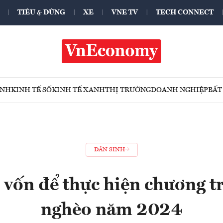
TIÊU & DÙNG
XE
VNE TV
TECH CONNECT
ÍNH
KINH TẾ SỐ
KINH TẾ XANH
THỊ TRƯỜNG
DOANH NGHIỆP
BẤT
DÂN SINH
ủ vốn để thực hiện chương t
nghèo năm 2024