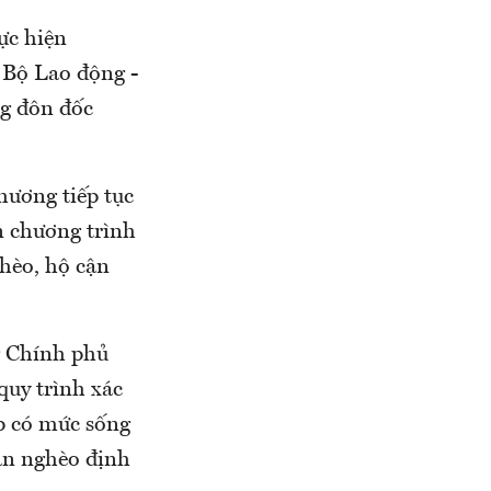
ực hiện
 Bộ Lao động -
ng đôn đốc
hương tiếp tục
ện chương trình
hèo, hộ cận
g Chính phủ
quy trình xác
p có mức sống
cận nghèo định