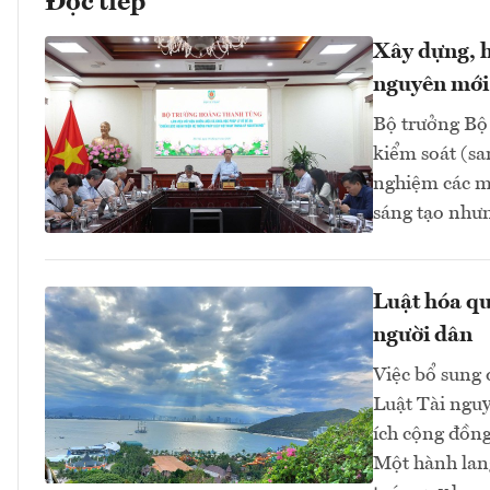
Đọc tiếp
Xây dựng, h
nguyên mới
Bộ trưởng Bộ
kiểm soát (sa
nghiệm các mô
sáng tạo nhưn
Luật hóa qu
người dân
Việc bổ sung 
Luật Tài nguy
ích cộng đồng
Một hành lang