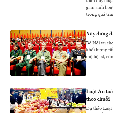
toán quy hoạc
gian sinh hoạ
trong quá trì
Xây dựng đồ
Bộ Nội vụ cho
khối lượng rấ
mộ liệt sĩ, côn
Luật An toà
theo chuỗi
Dự thảo Luật 