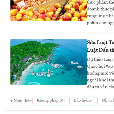
thực phẩm the
doanh thực ph
cung ứng nhằ
phẩm cho ngư
Sửa Luật Tà
Luật Đấu t
Dự thảo Luật 
Quốc hội vào
hướng mới về 
ngoài khơi th
đầu tư vẫn cầ
Khung pháp lý
Bảo hiểm
Nhân l
Xem thêm