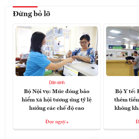
Đừng bỏ lỡ
Dân sinh
Bộ Nội vụ: Mức đóng bảo
Bộ Y tế:
hiểm xã hội tương ứng tỷ lệ
thêm tiền
hưởng các chế độ cao
không kh
Đọc ngay
Đ