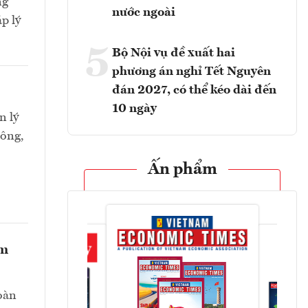
ng
nước ngoài
p lý
5
Bộ Nội vụ đề xuất hai
phương án nghỉ Tết Nguyên
đán 2027, có thể kéo dài đến
10 ngày
n lý
công,
Ấn phẩm
ẩm
toàn