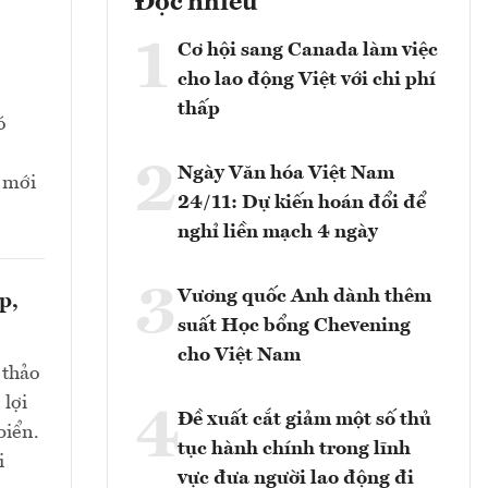
Đọc nhiều
1
Cơ hội sang Canada làm việc
cho lao động Việt với chi phí
thấp
ó
2
Ngày Văn hóa Việt Nam
i mới
24/11: Dự kiến hoán đổi để
nghỉ liền mạch 4 ngày
3
Vương quốc Anh dành thêm
p,
suất Học bổng Chevening
cho Việt Nam
 thảo
 lợi
4
Đề xuất cắt giảm một số thủ
biển.
tục hành chính trong lĩnh
i
vực đưa người lao động đi