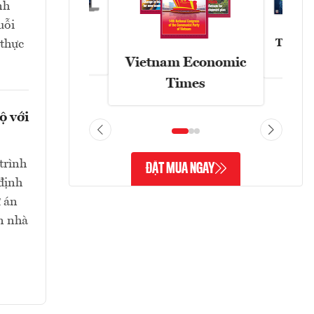
nh
uỗi
Tạp chí
 thực
Askonomy
Vietnam Economic
Times
ộ với
trình
ĐẶT MUA NGAY
định
ự án
ọn nhà