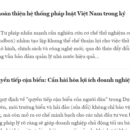
oàn thiện hệ thống pháp luật Việt Nam trong kỷ
 Tư pháp nhấn mạnh cần nghiên cứu cơ chế thử nghiệm c
ndbox) nhằm tạo lập khung thể chế thuận lợi cho việc thử
 hình, chính sách và công nghệ mới; qua đó thúc đẩy đổ
g vẫn bảo đảm quản lý nhà nước hiệu quả...
yền tiếp cận biển: Cần hài hòa lợi ích doanh nghiệ
quy định về "quyền tiếp cận biển của người dân" trong Dự
ên, môi trường biển và hải đảo (sửa đổi) không chỉ bảo vệ
, mà còn mở ra cơ chế minh bạch cho các nhà đầu tư ven 
 pháp lý rõ ràng sẽ giúp doanh nghiệp chủ động tối ưu bà