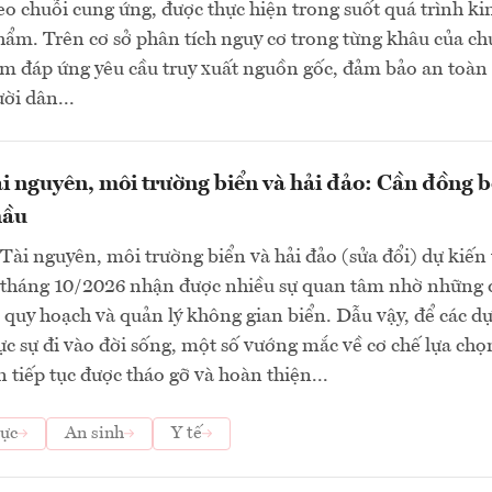
o chuỗi cung ứng, được thực hiện trong suốt quá trình ki
ẩm. Trên cơ sở phân tích nguy cơ trong từng khâu của ch
m đáp ứng yêu cầu truy xuất nguồn gốc, đảm bảo an toàn
ời dân...
i nguyên, môi trường biển và hải đảo: Cần đồng b
hầu
Tài nguyên, môi trường biển và hải đảo (sửa đổi) dự kiến 
 tháng 10/2026 nhận được nhiều sự quan tâm nhờ những 
quy hoạch và quản lý không gian biển. Dẫu vậy, để các d
ực sự đi vào đời sống, một số vướng mắc về cơ chế lựa ch
n tiếp tục được tháo gỡ và hoàn thiện...
ực
An sinh
Y tế