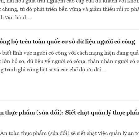
h, hài hòa giữa trải nghiệm cao cấp của du khách với khô
t chung, từ đó phát triển bền vững và giảm thiểu rủi ro phá
nh vận hành...
ng bộ trên toàn quốc cơ sở dữ liệu người có công
 biết lĩnh vực người có công với cách mạng hiện đang quả
t lớn hồ sơ, dữ liệu về người có công, thân nhân người có 
g trình ghi công liệt sĩ và các chế độ ưu đãi...
n thực phẩm (sửa đổi): Siết chặt quản lý thực ph
An toàn thực phẩm (sửa đổi) sẽ siết chặt việc quản lý an 