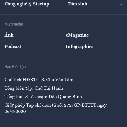
Nhà đầu tư
Du lịch
Công nghệ & Startup
Dân sinh
Tư vấn
Nông sản
Doanh nhân
Tư vấn Tiêu & Dùng
Infographics
Hạ tầng
Sức khỏe
Khung pháp lý
Doanh nghiệp
Địa phương
Thị trường
Bảo hiểm
Multimedia
Sự kiện
Nhân lực
Ảnh
eMagazine
Đẹp +
An sinh
Podcast
Infographics
Giải trí
Y tế
Nhà
Ban Biên tập
Ẩm thực
Chủ tịch HĐBT: TS. Chử Văn Lâm
Tổng biên tập: Chử Thị Hạnh
Tổng thư ký tòa soạn: Đào Quang Bính
Giấy phép Tạp chí điện tử số: 272/GP-BTTTT ngày
26/6/2020