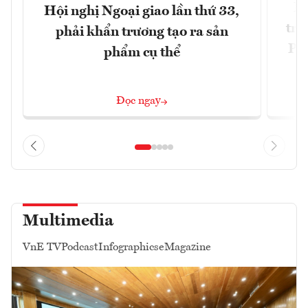
Ph
Hội nghị Ngoại giao lần thứ 33,
trự
phải khẩn trương tạo ra sản
Phi
phẩm cụ thể
Đ
Đọc ngay
Multimedia
VnE TV
Podcast
Infographics
eMagazine