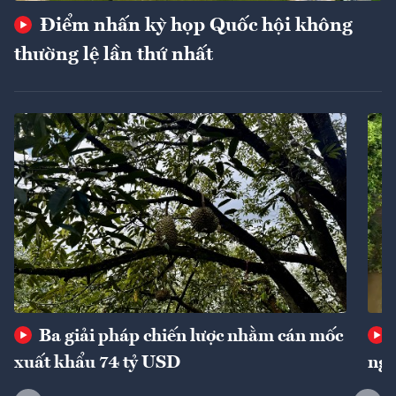
Điểm nhấn kỳ họp Quốc hội không
thường lệ lần thứ nhất
Ba giải pháp chiến lược nhằm cán mốc
xuất khẩu 74 tỷ USD
ngu