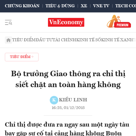
CHỨNG KHOÁN
TIÊU & DÙNG
XE
VNE TV
TECH CO
TIÊU ĐIỂM
ĐẦU TƯ
TÀI CHÍNH
KINH TẾ SỐ
KINH TẾ XANH
TIÊU ĐIỂM
Bộ trưởng Giao thông ra chỉ thị
siết chặt an toàn hàng không
KIỀU LINH
K
16:28, 01/12/2018
Chỉ thị được đưa ra ngay sau một ngày tàu
bay gặp sự cố tại cảng hàng không Buôn