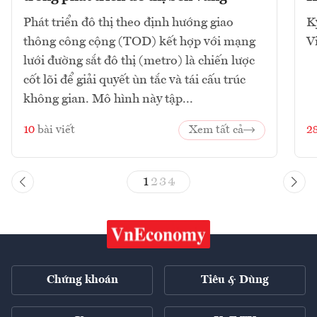
Phát triển đô thị theo định hướng giao
K
thông công cộng (TOD) kết hợp với mạng
V
lưới đường sắt đô thị (metro) là chiến lược
cốt lõi để giải quyết ùn tắc và tái cấu trúc
không gian. Mô hình này tập...
10
bài viết
Xem tất cả
2
1
2
3
4
Chứng khoán
Tiêu & Dùng