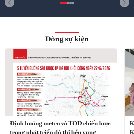
Dòng sự kiện
Định hướng metro và TOD chiến lược
K
trong phát triển đô thị bền vững
K