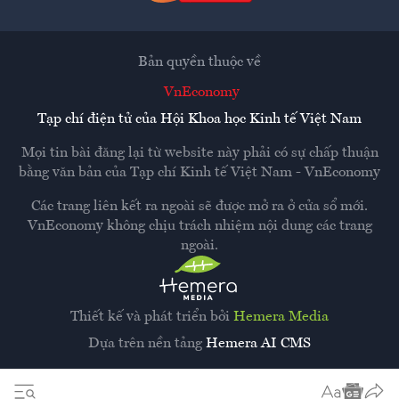
Bản quyền thuộc về
VnEconomy
Tạp chí điện tử của Hội Khoa học Kinh tế Việt Nam
Mọi tin bài đăng lại từ website này phải có sự chấp thuận
bằng văn bản của
Tạp chí Kinh tế Việt Nam - VnEconomy
Các trang liên kết ra ngoài sẽ được mở ra ở cửa sổ mới.
VnEconomy không chịu trách nhiệm nội dung các trang
ngoài.
Thiết kế và phát triển bởi
Hemera Media
Dựa trên nền tảng
Hemera AI CMS