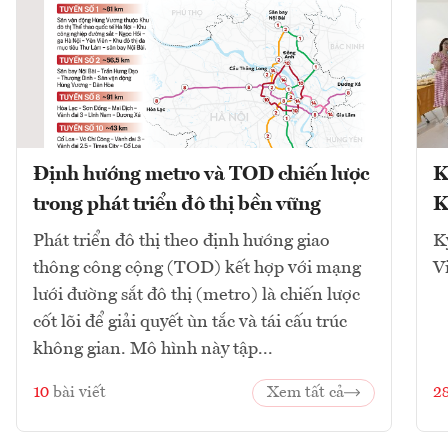
Định hướng metro và TOD chiến lược
K
trong phát triển đô thị bền vững
K
Phát triển đô thị theo định hướng giao
K
thông công cộng (TOD) kết hợp với mạng
V
lưới đường sắt đô thị (metro) là chiến lược
cốt lõi để giải quyết ùn tắc và tái cấu trúc
không gian. Mô hình này tập...
10
bài viết
Xem tất cả
2