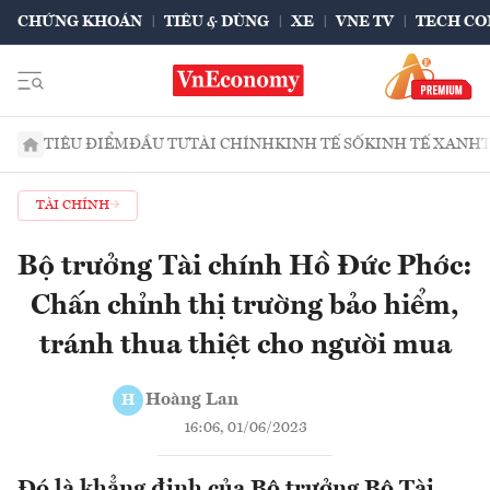
CHỨNG KHOÁN
TIÊU & DÙNG
XE
VNE TV
TECH CO
TIÊU ĐIỂM
ĐẦU TƯ
TÀI CHÍNH
KINH TẾ SỐ
KINH TẾ XANH
TÀI CHÍNH
Bộ trưởng Tài chính Hồ Đức Phớc:
Chấn chỉnh thị trường bảo hiểm,
tránh thua thiệt cho người mua
Hoàng Lan
H
16:06, 01/06/2023
Đó là khẳng định của Bộ trưởng Bộ Tài