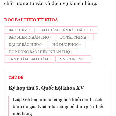
chất lượng tư vấn và dịch vụ khách hàng.
ĐỌC BÀI THEO TỪ KHOÁ
BẢO HIỂM
BẢO HIỂM LIÊN KẾT ĐẦU TƯ
BẢO HIỂM NHÂN THỌ
BỘ TÀI CHÍNH
ĐẠI LÝ BẢO HIỂM
HỒ ĐỨC PHỚC
HỢP ĐỒNG BẢO HIỂM NHÂN THỌ
SẢN PHẨM BẢO HIỂM
VNECONOMY
CHỦ ĐỀ
Kỳ họp thứ 5, Quốc hội khóa XV
Luật Giá loại nhiều hàng hoá khỏi danh sách
bình ổn giá, Nhà nước cũng bỏ định giá nhiều
mặt hàng