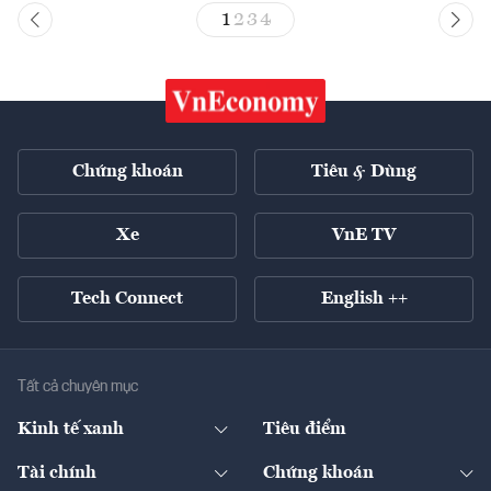
1
2
3
4
Chứng khoán
Tiêu & Dùng
Xe
VnE TV
Tech Connect
English ++
Tất cả chuyên mục
Kinh tế xanh
Tiêu điểm
Chuyển động xanh
Tài chính
Chứng khoán