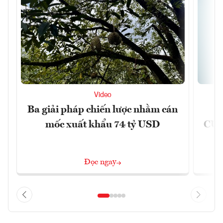
Video
Ba giải pháp chiến lược nhằm cán
Ứ
mốc xuất khẩu 74 tỷ USD
CUB
Đọc ngay