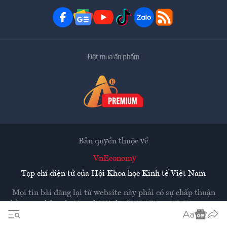
Đặt mua ấn phẩm
Bản quyền thuộc về
VnEconomy
Tạp chí điện tử của Hội Khoa học Kinh tế Việt Nam
Mọi tin bài đăng lại từ website này phải có sự chấp thuận
bằng văn bản của
Tạp chí Kinh tế Việt Nam - VnEconomy
Các trang liên kết ra ngoài sẽ được mở ra ở cửa sổ mới.