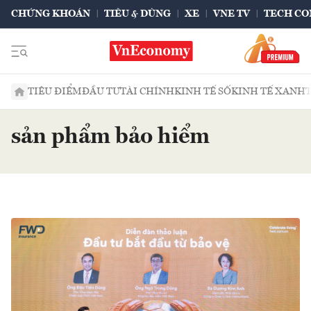
CHỨNG KHOÁN
TIÊU & DÙNG
XE
VNE TV
TECH CO
TIÊU ĐIỂM
ĐẦU TƯ
TÀI CHÍNH
KINH TẾ SỐ
KINH TẾ XANH
sản phẩm bảo hiểm