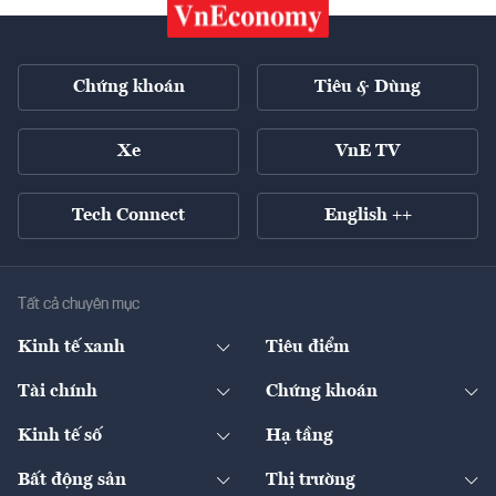
Chứng khoán
Tiêu & Dùng
Xe
VnE TV
Tech Connect
English ++
Tất cả chuyên mục
Kinh tế xanh
Tiêu điểm
Chuyển động xanh
Tài chính
Chứng khoán
Pháp lý
Ngân hàng
Doanh nghiệp niêm yết
Kinh tế số
Hạ tầng
Thương hiệu xanh
Thị trường vốn
Thị trường
Sản phẩm - Thị trường
Bất động sản
Thị trường
Diễn đàn