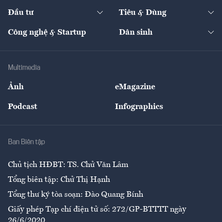
Dự án
Công nghiệp
Chuyển động 24h
Đối thoại
The Guide
Video
Đầu tư
Tiêu & Dùng
Quản trị số
Cafe BĐS
Thị trường
Kinh doanh
Kết nối
Tạp chí kinh tế Việt Nam
eMagazine
Nhà đầu tư
Du lịch
Công nghệ & Startup
Dân sinh
Tư vấn
Nông sản
Doanh nhân
Tư vấn Tiêu & Dùng
Infographics
Hạ tầng
Sức khỏe
Khung pháp lý
Doanh nghiệp
Địa phương
Thị trường
Bảo hiểm
Multimedia
Sự kiện
Nhân lực
Ảnh
eMagazine
Đẹp +
An sinh
Podcast
Infographics
Giải trí
Y tế
Nhà
Ban Biên tập
Ẩm thực
Chủ tịch HĐBT: TS. Chử Văn Lâm
Tổng biên tập: Chử Thị Hạnh
Tổng thư ký tòa soạn: Đào Quang Bính
Giấy phép Tạp chí điện tử số: 272/GP-BTTTT ngày
26/6/2020