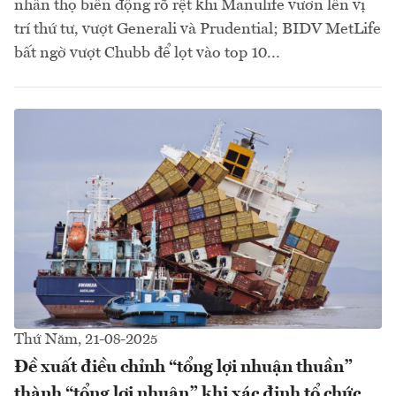
nhân thọ biến động rõ rệt khi Manulife vươn lên vị
trí thứ tư, vượt Generali và Prudential; BIDV MetLife
bất ngờ vượt Chubb để lọt vào top 10...
Thứ Năm, 21-08-2025
Đề xuất điều chỉnh “tổng lợi nhuận thuần”
thành “tổng lợi nhuận” khi xác định tổ chức