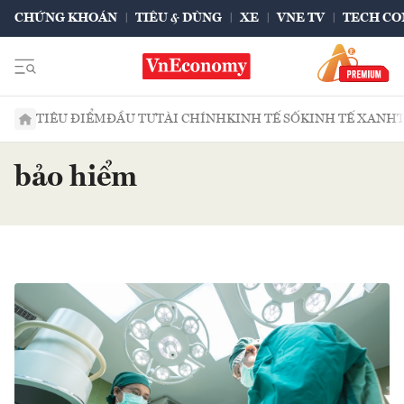
CHỨNG KHOÁN
TIÊU & DÙNG
XE
VNE TV
TECH CO
TIÊU ĐIỂM
ĐẦU TƯ
TÀI CHÍNH
KINH TẾ SỐ
KINH TẾ XANH
bảo hiểm