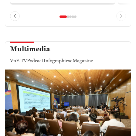
Multimedia
VnE TV
Podcast
Infographics
eMagazine