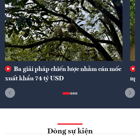
Ba giải pháp chiến lược nhằm cán mốc
xuất khẩu 74 tỷ USD
ngu
Dòng sự kiện