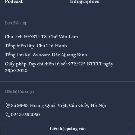
Podcast
Infographics
Giải trí
Y tế
Nhà
Ban Biên tập
Ẩm thực
Chủ tịch HĐBT: TS. Chử Văn Lâm
Tổng biên tập: Chử Thị Hạnh
Tổng thư ký tòa soạn: Đào Quang Bính
Giấy phép Tạp chí điện tử số: 272/GP-BTTTT ngày
26/6/2020
Liên hệ tòa soạn
Số 96-98 Hoàng Quốc Việt, Cầu Giấy, Hà Nội
02437552050
Liên hệ quảng cáo