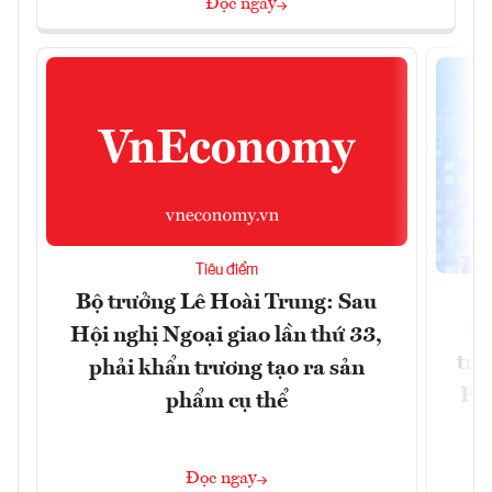
Đọc ngay
Tiêu điểm
Bộ trưởng Lê Hoài Trung: Sau
Ph
Hội nghị Ngoại giao lần thứ 33,
trự
phải khẩn trương tạo ra sản
Phi
phẩm cụ thể
Đ
Đọc ngay