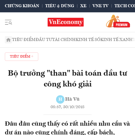
CHỨNG KHOÁN
TIÊU & DÙNG
XE
VNE TV
TECH CO
TIÊU ĐIỂM
ĐẦU TƯ
TÀI CHÍNH
KINH TẾ SỐ
KINH TẾ XANH
TIÊU ĐIỂM
Bộ trưởng "than" bài toán đầu tư
công khó giải
Hà Vũ
H
08:57, 30/10/2018
Đâu đâu cũng thấy có rất nhiều nhu cầu và
dự án nào cũng chính đáng, cấp bách,