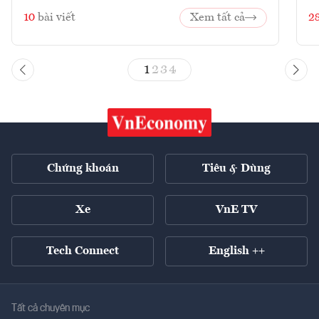
10
bài viết
Xem tất cả
2
1
2
3
4
Chứng khoán
Tiêu & Dùng
Xe
VnE TV
Tech Connect
English ++
Tất cả chuyên mục