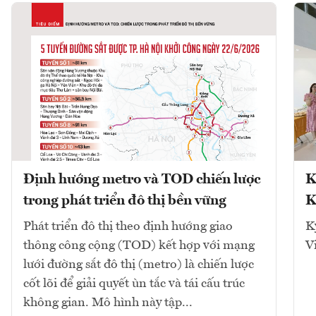
Định hướng metro và TOD chiến lược
K
trong phát triển đô thị bền vững
K
Phát triển đô thị theo định hướng giao
K
thông công cộng (TOD) kết hợp với mạng
V
lưới đường sắt đô thị (metro) là chiến lược
cốt lõi để giải quyết ùn tắc và tái cấu trúc
không gian. Mô hình này tập...