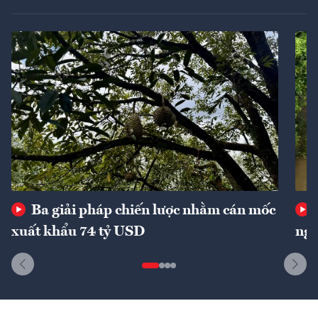
Ba giải pháp chiến lược nhằm cán mốc
xuất khẩu 74 tỷ USD
ngu