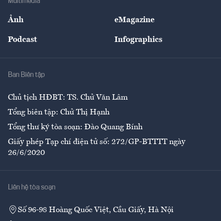
Multimedia
Sự kiện
Nhân lực
Ảnh
eMagazine
Đẹp +
An sinh
Podcast
Infographics
Giải trí
Y tế
Nhà
Ban Biên tập
Ẩm thực
Chủ tịch HĐBT: TS. Chử Văn Lâm
Tổng biên tập: Chử Thị Hạnh
Tổng thư ký tòa soạn: Đào Quang Bính
Giấy phép Tạp chí điện tử số: 272/GP-BTTTT ngày
26/6/2020
Liên hệ tòa soạn
Số 96-98 Hoàng Quốc Việt, Cầu Giấy, Hà Nội