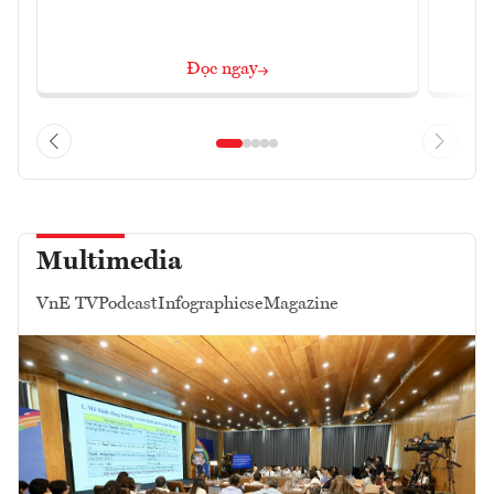
Đ
Đọc ngay
Multimedia
VnE TV
Podcast
Infographics
eMagazine