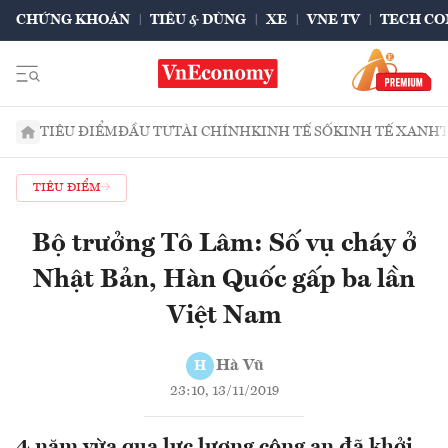
CHỨNG KHOÁN
TIÊU & DÙNG
XE
VNE TV
TECH CO
TIÊU ĐIỂM
ĐẦU TƯ
TÀI CHÍNH
KINH TẾ SỐ
KINH TẾ XANH
TIÊU ĐIỂM
Bộ trưởng Tô Lâm: Số vụ cháy ở
Nhật Bản, Hàn Quốc gấp ba lần
Việt Nam
Hà Vũ
H
23:10, 13/11/2019
4 năm vừa qua lực lượng công an đã khởi