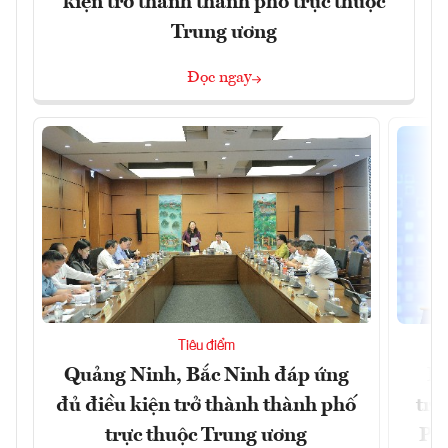
kiện trở thành thành phố trực thuộc
Trung ương
Đọc ngay
Tiêu điểm
Quảng Ninh, Bắc Ninh đáp ứng
Ph
đủ điều kiện trở thành thành phố
trự
trực thuộc Trung ương
Phi