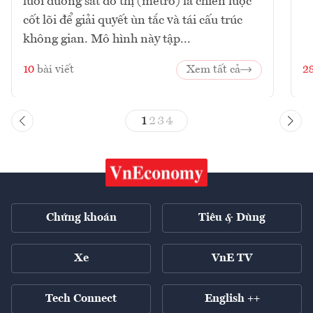
lưới đường sắt đô thị (metro) là chiến lược
cốt lõi để giải quyết ùn tắc và tái cấu trúc
không gian. Mô hình này tập...
10
bài viết
Xem tất cả
2
1
2
3
4
Chứng khoán
Tiêu & Dùng
Xe
VnE TV
Tech Connect
English ++