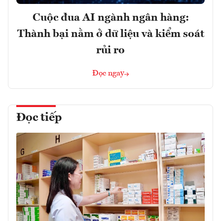
Cuộc đua AI ngành ngân hàng:
Thành bại nằm ở dữ liệu và kiểm soát
rủi ro
Đọc ngay
Đọc tiếp