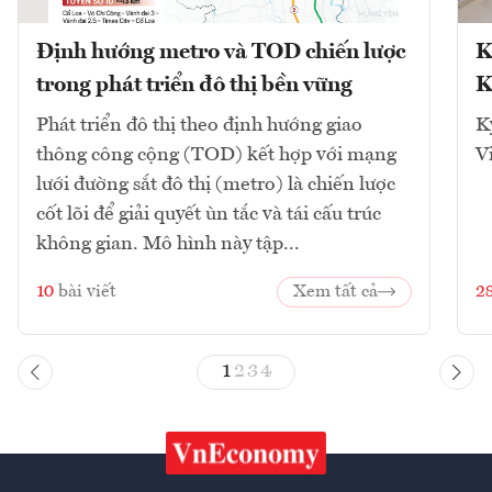
Định hướng metro và TOD chiến lược
K
trong phát triển đô thị bền vững
K
Phát triển đô thị theo định hướng giao
K
thông công cộng (TOD) kết hợp với mạng
V
lưới đường sắt đô thị (metro) là chiến lược
cốt lõi để giải quyết ùn tắc và tái cấu trúc
không gian. Mô hình này tập...
10
bài viết
Xem tất cả
2
1
2
3
4