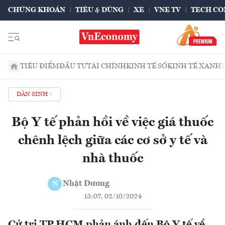
CHỨNG KHOÁN
TIÊU & DÙNG
XE
VNE TV
TECH CO
TIÊU ĐIỂM
ĐẦU TƯ
TÀI CHÍNH
KINH TẾ SỐ
KINH TẾ XANH
DÂN SINH
Bộ Y tế phản hồi về việc giá thuốc
chênh lệch giữa các cơ sở y tế và
nhà thuốc
Nhật Dương
N
13:07, 02/10/2024
Cử tri TP.HCM phản ánh đến Bộ Y tế về