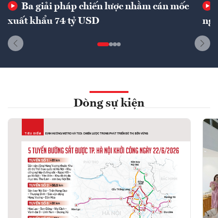
Ba giải pháp chiến lược nhằm cán mốc
xuất khẩu 74 tỷ USD
ngu
Dòng sự kiện