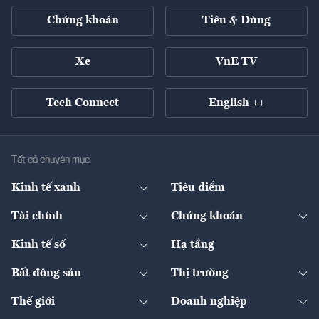
Chứng khoán
Tiêu & Dùng
Xe
VnE TV
Tech Connect
English ++
Tất cả chuyên mục
Kinh tế xanh
Tiêu điểm
Chuyển động xanh
Tài chính
Chứng khoán
Pháp lý
Ngân hàng
Doanh nghiệp niêm yết
Kinh tế số
Hạ tầng
Thương hiệu xanh
Thị trường vốn
Thị trường
Sản phẩm - Thị trường
Bất động sản
Thị trường
Diễn đàn
Thuế
Đầu tư
Tài sản số
Chính sách
Xuất nhập khẩu
Thế giới
Doanh nghiệp
Bảo hiểm
Quốc tế
Dịch vụ số
Thị trường
Khung pháp lý