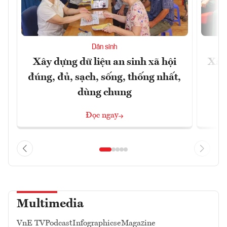
Dân sinh
Xây dựng dữ liệu an sinh xã hội
Xây
đúng, đủ, sạch, sống, thống nhất,
dùng chung
Đọc ngay
Multimedia
VnE TV
Podcast
Infographics
eMagazine