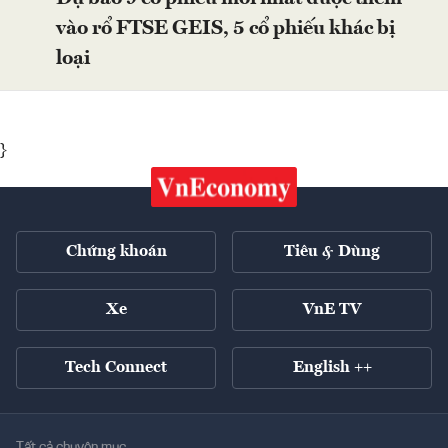
vào rổ FTSE GEIS, 5 cổ phiếu khác bị
loại
}
Chứng khoán
Tiêu & Dùng
Xe
VnE TV
Tech Connect
English ++
Tất cả chuyên mục