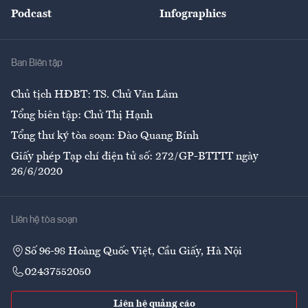
An sinh
Podcast
Infographics
Giải trí
Y tế
Nhà
Ban Biên tập
Ẩm thực
Chủ tịch HĐBT: TS. Chử Văn Lâm
Tổng biên tập: Chử Thị Hạnh
Tổng thư ký tòa soạn: Đào Quang Bính
Giấy phép Tạp chí điện tử số: 272/GP-BTTTT ngày
26/6/2020
Liên hệ tòa soạn
Số 96-98 Hoàng Quốc Việt, Cầu Giấy, Hà Nội
02437552050
Liên hệ quảng cáo