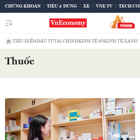
CHỨNG KHOÁN
TIÊU & DÙNG
XE
VNE TV
TECH CO
TIÊU ĐIỂM
ĐẦU TƯ
TÀI CHÍNH
KINH TẾ SỐ
KINH TẾ XANH
Thuốc