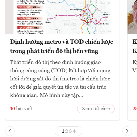
Định hướng metro và TOD chiến lược
K
trong phát triển đô thị bền vững
K
Phát triển đô thị theo định hướng giao
K
thông công cộng (TOD) kết hợp với mạng
V
lưới đường sắt đô thị (metro) là chiến lược
cốt lõi để giải quyết ùn tắc và tái cấu trúc
không gian. Mô hình này tập...
10
bài viết
Xem tất cả
2
1
2
3
4