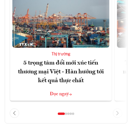
Thị trường
5 trọng tâm đổi mới xúc tiến
Th
thương mại Việt - Hàn hướng tới
ngh
kết quả thực chất
Đọc ngay