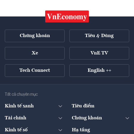
Chứng khoán
Tiêu & Dùng
Xe
VnE TV
Tech Connect
English ++
Tất cả chuyên mục
Kinh tế xanh
Tiêu điểm
Chuyển động xanh
Tài chính
Chứng khoán
Pháp lý
Ngân hàng
Doanh nghiệp niêm yết
Kinh tế số
Hạ tầng