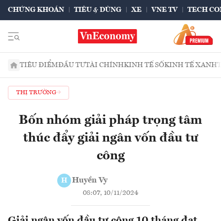
CHỨNG KHOÁN
TIÊU & DÙNG
XE
VNE TV
TECH CO
TIÊU ĐIỂM
ĐẦU TƯ
TÀI CHÍNH
KINH TẾ SỐ
KINH TẾ XANH
THỊ TRƯỜNG
Bốn nhóm giải pháp trọng tâm
thúc đẩy giải ngân vốn đầu tư
công
Huyền Vy
H
08:07, 10/11/2024
Giải ngân vốn đầu tư công 10 tháng đạt