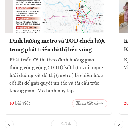
Định hướng metro và TOD chiến lược
K
trong phát triển đô thị bền vững
K
Phát triển đô thị theo định hướng giao
K
thông công cộng (TOD) kết hợp với mạng
V
lưới đường sắt đô thị (metro) là chiến lược
cốt lõi để giải quyết ùn tắc và tái cấu trúc
không gian. Mô hình này tập...
10
bài viết
Xem tất cả
2
1
2
3
4