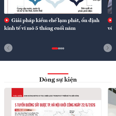
Giải pháp kiềm chế lạm phát, ổn định
kinh tế vĩ mô 5 tháng cuối năm
về 
Dòng sự kiện