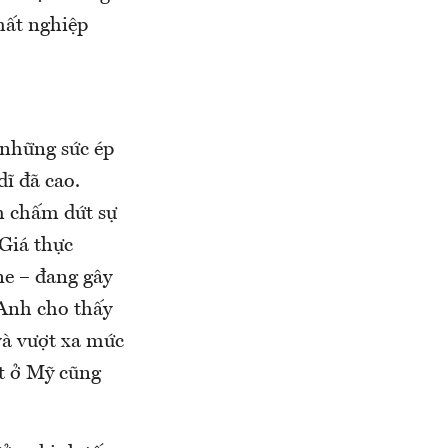
hất nghiệp
 những sức ép
ĩ đã cao.
m chấm dứt sự
Giá thực
ne – đang gây
 Anh cho thấy
và vượt xa mức
t ở Mỹ cũng