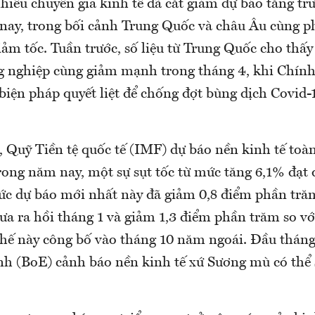
hiều chuyên gia kinh tế đã cắt giảm dự báo tăng tr
nay, trong bối cảnh Trung Quốc và châu Âu cùng p
giảm tốc. Tuần trước, số liệu từ Trung Quốc cho thấy
g nghiệp cùng giảm mạnh trong tháng 4, khi Chín
 biện pháp quyết liệt để chống đợt bùng dịch Covid-
 Quỹ Tiền tệ quốc tế (IMF) dự báo nền kinh tế toàn
rong năm nay, một sự sụt tốc từ mức tăng 6,1% đạt 
c dự báo mới nhất này đã giảm 0,8 điểm phần trăm
a ra hồi tháng 1 và giảm 1,3 điểm phần trăm so vớ
hế này công bố vào tháng 10 năm ngoái. Đầu thán
h (BoE) cảnh báo nền kinh tế xứ Sương mù có thể 