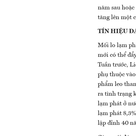
năm sau hoặc 
tăng lên một c
TÍN HIỆU Đ
Mối lo lạm phá
mới có thể đẩy
Tuần trước, L
phụ thuộc vào
phẩm leo than
ra tình trạng 
lạm phát ở nư
lạm phát 8,3%
lập đỉnh 40 nă