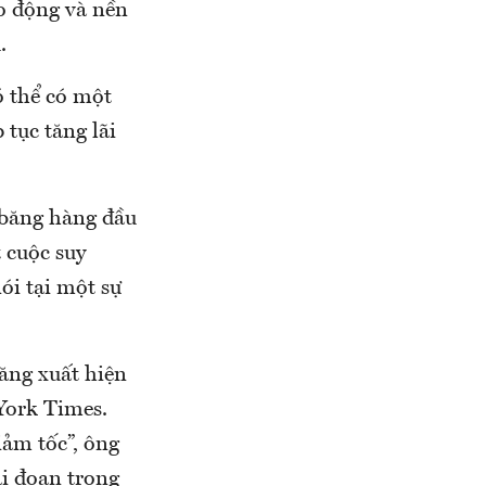
ao động và nền
.
ó thể có một
 tục tăng lãi
 băng hàng đầu
 cuộc suy
ói tại một sự
ăng xuất hiện
 York Times.
iảm tốc”, ông
ai đoạn trong