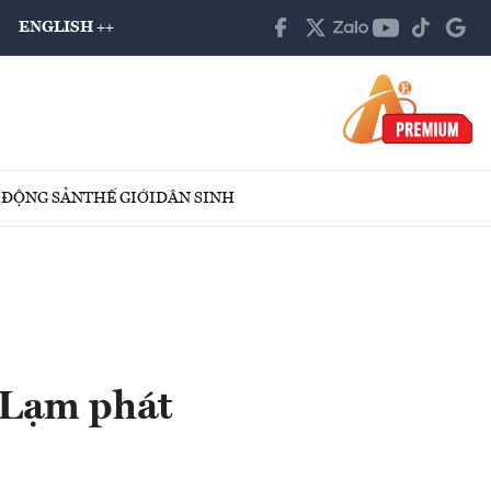
ENGLISH ++
 ĐỘNG SẢN
THẾ GIỚI
DÂN SINH
 Lạm phát