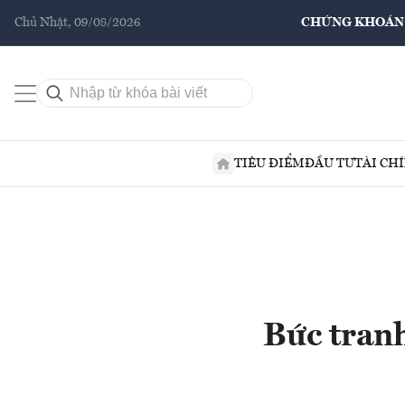
Chủ Nhật, 09/08/2026
CHỨNG KHOÁN
TIÊU ĐIỂM
ĐẦU TƯ
TÀI CH
Bức tran