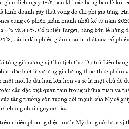
 giao dịch ngày 18/5, sau khi các hãng bán lẻ lớn 
ả kinh doanh gây thất vọng do chi phí gia tăng. Ha
nes cùng có phiên giảm mạnh nhất kể từ năm 2020
g 4% và 3,6%. Cổ phiếu Target, hãng bán lẻ hàng 
 25%, đánh dấu phiên giảm mạnh nhất của cổ phiếu
ời từng giữ cương vị Chủ tịch Cục Dự trữ Liên bang
hát, đặc biệt là sự tăng giá lương thực-thực phẩm 
h một mối lo dài hạn lớn hơn và sẽ là một chủ đề đ
toàn cầu đặc biệt quan tâm trong những tuần và thá
 sức tăng trưởng còn tương đối mạnh của Mỹ sẽ giú
iới chống chọi nguy cơ này.
trên nhiều phương diện, nước Mỹ đang có được vị t