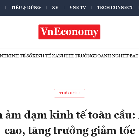
TIÊU & DÙNG
XE
VNE TV
TECH CONNECT
ÍNH
KINH TẾ SỐ
KINH TẾ XANH
THỊ TRƯỜNG
DOANH NGHIỆP
BẤT
THẾ GIỚI
h ảm đạm kinh tế toàn cầu:
cao, tăng trưởng giảm tốc