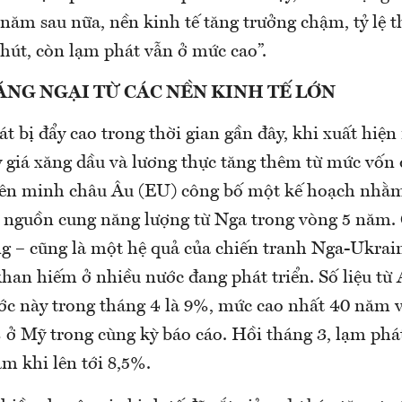
năm sau nữa, nền kinh tế tăng trưởng chậm, tỷ lệ t
hút, còn lạm phát vẫn ở mức cao”.
ÁNG NGẠI TỪ CÁC NỀN KINH TẾ LỚN
t bị đẩy cao trong thời gian gần đây, khi xuất hiện
 giá xăng dầu và lương thực tăng thêm từ mức vốn d
iên minh châu Âu (EU) công bố một kế hoạch nhằ
 nguồn cung năng lượng từ Nga trong vòng 5 năm. 
g – cũng là một hệ quả của chiến tranh Nga-Ukrai
khan hiếm ở nhiều nước đang phát triển. Số liệu từ
ớc này trong tháng 4 là 9%, mức cao nhất 40 năm 
 ở Mỹ trong cùng kỳ báo cáo. Hồi tháng 3, lạm phá
m khi lên tới 8,5%.