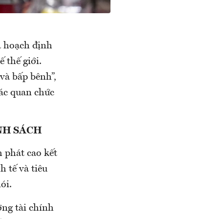
à hoạch định
ế thế giới.
 và bấp bênh”,
các quan chức
NH SÁCH
 phát cao kết
 tế và tiêu
ói.
ờng tài chính