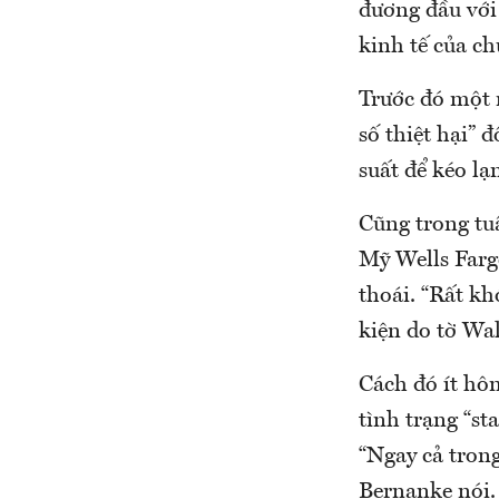
đương đầu với 
kinh tế của ch
Trước đó một 
số thiệt hại” 
suất để kéo l
Cũng trong tu
Mỹ Wells Farg
thoái. “Rất kh
kiện do tờ Wal
Cách đó ít hô
tình trạng “st
“Ngay cả trong
Bernanke nói. 