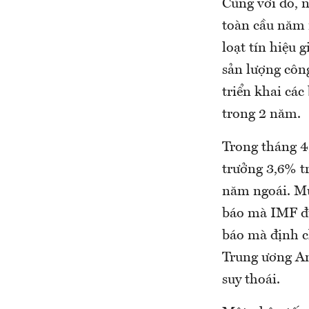
Cùng với đó, n
toàn cầu năm 
loạt tín hiệu 
sản lượng côn
triển khai các
trong 2 năm.
Trong tháng 4,
trưởng 3,6% t
năm ngoái. Mứ
báo mà IMF đư
báo mà định c
Trung ương An
suy thoái.