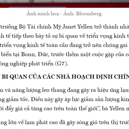
Ảnh minh hoạ - Ảnh: Bloomberg.
trưởng Bộ Tài chính Mỹ Janet Yellen trở thành nh
h tế tiếp theo bày tỏ sự bi quan về triển vọng kinh t
triển vọng kinh tế toàn cầu đang trở nên chông gai
t biểu tại Bonn, Đức, trước thềm một cuộc gặp của 
ng nghiệp phát triển (G7).
 BI QUAN CỦA CÁC NHÀ HOẠCH ĐỊNH CHÍ
m và năng lượng leo thang đang gây ra hiệu ứng lạm
g giảm tốc. Điều này gây áp lực giảm sản lượng kinh
i đẩy giá cả tăng cao trên toàn thế giới”, bà Yellen n
ng lớn về lạm phát cao đã gây sóng gió trên thị trư