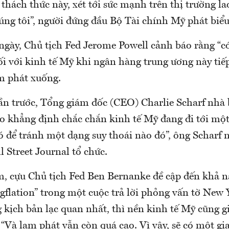
thách thức này, xét tới sức mạnh trên thị trường l
úng tôi”, người đứng đầu Bộ Tài chính Mỹ phát biểu
ngày, Chủ tịch Fed Jerome Powell cảnh báo rằng “c
đối với kinh tế Mỹ khi ngân hàng trung ương này tiếp
ạm phát xuống.
ần trước, Tổng giám đốc (CEO) Charlie Scharf nhà
o khẳng định chắc chắn kinh tế Mỹ đang đi tới một
ó để tránh một dạng suy thoái nào đó”, ông Scharf n
l Street Journal tổ chức.
m, cựu Chủ tịch Fed Ben Bernanke đề cập đến khả n
agflation” trong một cuộc trả lời phỏng vấn tờ New
 kịch bản lạc quan nhất, thì nền kinh tế Mỹ cũng g
“Và lạm phát vẫn còn quá cao. Vì vậy, sẽ có một gi