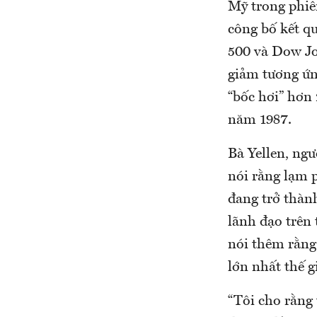
Mỹ trong phiên
công bố kết qu
500 và Dow Jo
giảm tương ứn
“bốc hơi” hơn
năm 1987.
Bà Yellen, ngư
nói rằng lạm p
đang trở thàn
lãnh đạo trên 
nói thêm rằng
lớn nhất thế g
“Tôi cho rằng 