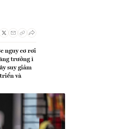
c nguy cơ rơi
tăng trưởng ì
gây suy giảm
triển và