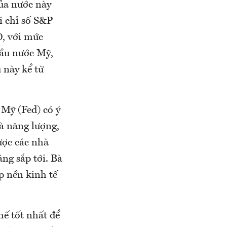
của nước này
i chỉ số S&P
, với mức
đầu nước Mỹ,
 này kể từ
 Mỹ (Fed) có ý
và năng lượng,
ược các nhà
ng sắp tới. Bà
p nền kinh tế
hế tốt nhất để