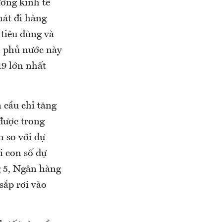
ưởng kinh tế
hát đi hàng
 tiêu dùng và
h phủ nước này
19 lớn nhất
 cầu chỉ tăng
được trong
 so với dự
i con số dự
g 5, Ngân hàng
sắp rơi vào