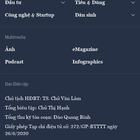
Đầu tư
Tiêu & Dùng
Quản trị số
Cafe BĐS
Thị trường
Kinh doanh
Kết nối
Tạp chí kinh tế Việt Nam
eMagazine
Nhà đầu tư
Du lịch
Công nghệ & Startup
Dân sinh
Tư vấn
Nông sản
Doanh nhân
Tư vấn Tiêu & Dùng
Infographics
Hạ tầng
Sức khỏe
Khung pháp lý
Doanh nghiệp
Địa phương
Thị trường
Bảo hiểm
Multimedia
Sự kiện
Nhân lực
Ảnh
eMagazine
Đẹp +
An sinh
Podcast
Infographics
Giải trí
Y tế
Nhà
Ban Biên tập
Ẩm thực
Chủ tịch HĐBT: TS. Chử Văn Lâm
Tổng biên tập: Chử Thị Hạnh
Tổng thư ký tòa soạn: Đào Quang Bính
Giấy phép Tạp chí điện tử số: 272/GP-BTTTT ngày
26/6/2020