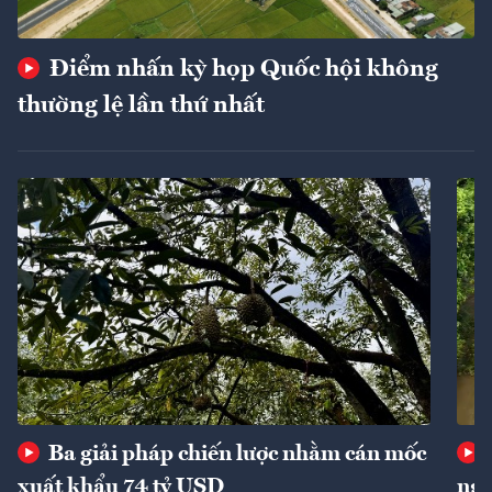
Điểm nhấn kỳ họp Quốc hội không
thường lệ lần thứ nhất
Ba giải pháp chiến lược nhằm cán mốc
xuất khẩu 74 tỷ USD
ngu