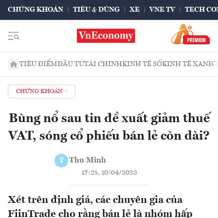
CHỨNG KHOÁN
TIÊU & DÙNG
XE
VNE TV
TECH CO
TIÊU ĐIỂM
ĐẦU TƯ
TÀI CHÍNH
KINH TẾ SỐ
KINH TẾ XANH
CHỨNG KHOÁN
Bùng nổ sau tin đề xuất giảm thuế
VAT, sóng cổ phiếu bán lẻ còn dài?
Thu Minh
T
17:25, 10/04/2023
Xét trên định giá, các chuyên gia của
FiinTrade cho rằng bán lẻ là nhóm hấp