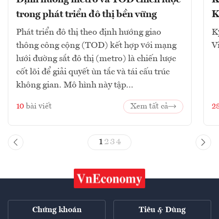
trong phát triển đô thị bền vững
K
Phát triển đô thị theo định hướng giao
K
thông công cộng (TOD) kết hợp với mạng
V
lưới đường sắt đô thị (metro) là chiến lược
cốt lõi để giải quyết ùn tắc và tái cấu trúc
không gian. Mô hình này tập...
10
bài viết
Xem tất cả
2
1
2
3
4
Chứng khoán
Tiêu & Dùng