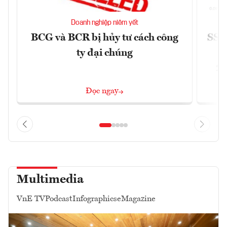
Doanh nghiệp niêm yết
BCG và BCR bị hủy tư cách công
SSI 
ty đại chúng
2/
Đọc ngay
Multimedia
VnE TV
Podcast
Infographics
eMagazine