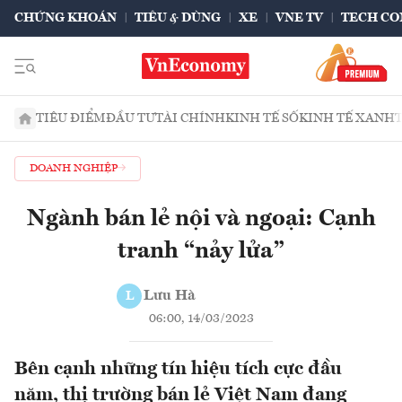
CHỨNG KHOÁN
TIÊU & DÙNG
XE
VNE TV
TECH CO
TIÊU ĐIỂM
ĐẦU TƯ
TÀI CHÍNH
KINH TẾ SỐ
KINH TẾ XANH
DOANH NGHIỆP
Ngành bán lẻ nội và ngoại: Cạnh
tranh “nảy lửa”
Lưu Hà
L
06:00, 14/03/2023
Bên cạnh những tín hiệu tích cực đầu
năm, thị trường bán lẻ Việt Nam đang