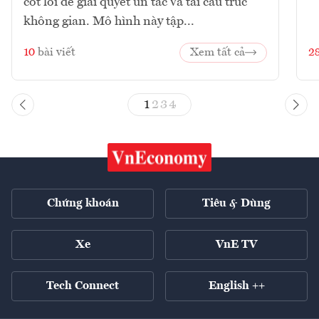
cốt lõi để giải quyết ùn tắc và tái cấu trúc
không gian. Mô hình này tập...
10
bài viết
Xem tất cả
2
1
2
3
4
Chứng khoán
Tiêu & Dùng
Xe
VnE TV
Tech Connect
English ++