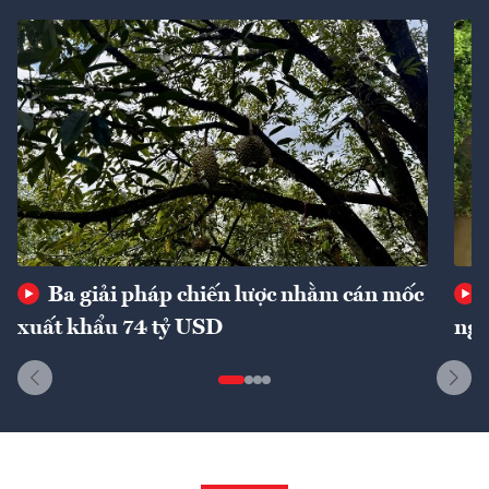
Ba giải pháp chiến lược nhằm cán mốc
xuất khẩu 74 tỷ USD
ngu