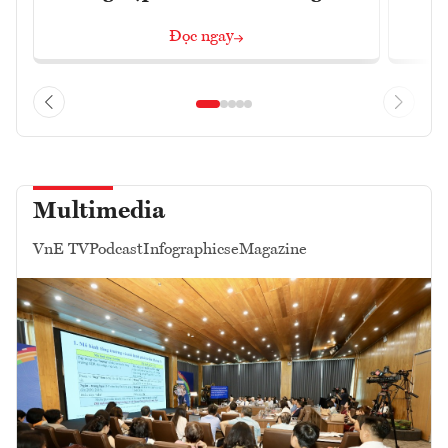
Đọc ngay
Multimedia
VnE TV
Podcast
Infographics
eMagazine