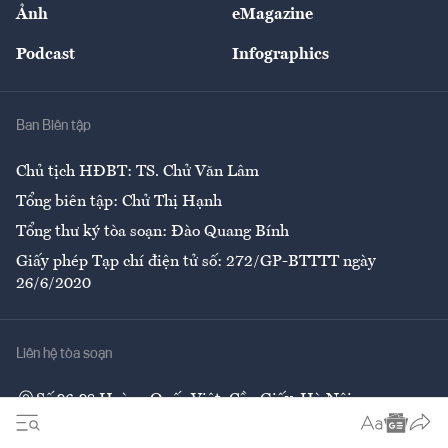
Nhân lực
Ảnh
eMagazine
Đẹp +
An sinh
Podcast
Infographics
Giải trí
Y tế
Nhà
Ban Biên tập
Ẩm thực
Chủ tịch HĐBT: TS. Chử Văn Lâm
Tổng biên tập: Chử Thị Hạnh
Tổng thư ký tòa soạn: Đào Quang Bính
Giấy phép Tạp chí điện tử số: 272/GP-BTTTT ngày
26/6/2020
Liên hệ tòa soạn
Số 96-98 Hoàng Quốc Việt, Cầu Giấy, Hà Nội
02437552050