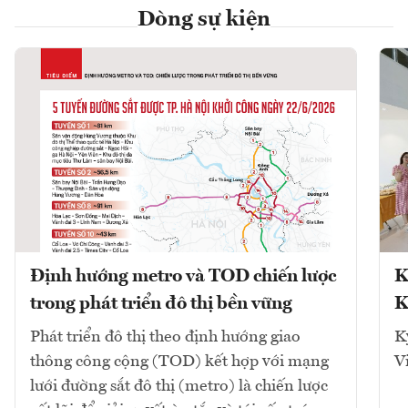
Dòng sự kiện
Định hướng metro và TOD chiến lược
K
trong phát triển đô thị bền vững
K
Phát triển đô thị theo định hướng giao
K
thông công cộng (TOD) kết hợp với mạng
V
lưới đường sắt đô thị (metro) là chiến lược