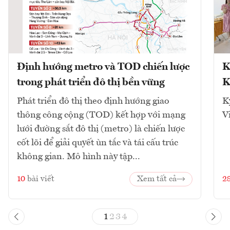
Định hướng metro và TOD chiến lược
K
trong phát triển đô thị bền vững
K
Phát triển đô thị theo định hướng giao
K
thông công cộng (TOD) kết hợp với mạng
V
lưới đường sắt đô thị (metro) là chiến lược
cốt lõi để giải quyết ùn tắc và tái cấu trúc
không gian. Mô hình này tập...
10
bài viết
Xem tất cả
2
1
2
3
4