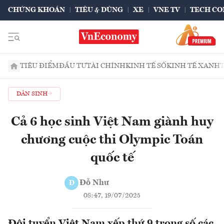
CHỨNG KHOÁN
TIÊU & DÙNG
XE
VNE TV
TECH CO
TIÊU ĐIỂM
ĐẦU TƯ
TÀI CHÍNH
KINH TẾ SỐ
KINH TẾ XANH
DÂN SINH
Cả 6 học sinh Việt Nam giành huy
chương cuộc thi Olympic Toán
quốc tế
Đỗ Như
Đ
08:47, 19/07/2025
Đội tuyển Việt Nam xếp thứ 9 trong số các