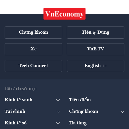
Chứng khoán
Tiêu & Dùng
Xe
VnE TV
Tech Connect
English ++
Tất cả chuyên mục
Kinh tế xanh
Tiêu điểm
Chuyển động xanh
Tài chính
Chứng khoán
Pháp lý
Ngân hàng
Doanh nghiệp niêm yết
Kinh tế số
Hạ tầng
Thương hiệu xanh