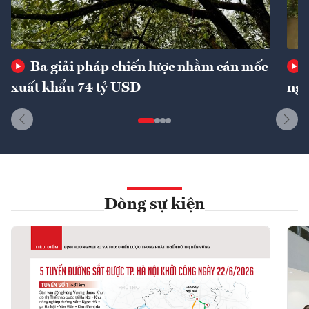
Ba giải pháp chiến lược nhằm cán mốc
xuất khẩu 74 tỷ USD
ngu
Dòng sự kiện